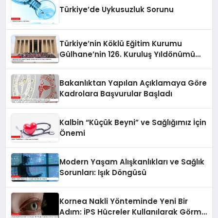
Türkiye’de Uykusuzluk Sorunu
Türkiye’nin Köklü Eğitim Kurumu
Gülhane’nin 126. Kuruluş Yıldönümü
Anıtkabir’de Kutlandı
Bakanlıktan Yapılan Açıklamaya Göre
Kadrolara Başvurular Başladı
Kalbin “Küçük Beyni” ve Sağlığımız İçin
Önemi
Modern Yaşam Alışkanlıkları ve Sağlık
Sorunları: Işık Döngüsü
Kornea Nakli Yönteminde Yeni Bir
Adım: İPS Hücreler Kullanılarak Görme