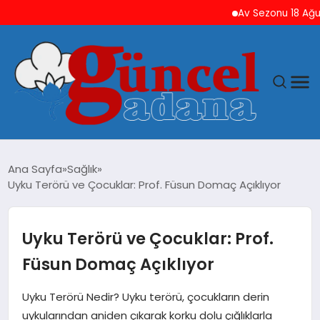
Av Sezonu 18 Ağustos’t
ANASAYFA
Ana Sayfa
Sağlık
Uyku Terörü ve Çocuklar: Prof. Füsun Domaç Açıklıyor
GÜNCEL
YAŞAM
Uyku Terörü ve Çocuklar: Prof.
Füsun Domaç Açıklıyor
MAGAZIN
Uyku Terörü Nedir? Uyku terörü, çocukların derin
SAĞLIK
uykularından aniden çıkarak korku dolu çığlıklarla