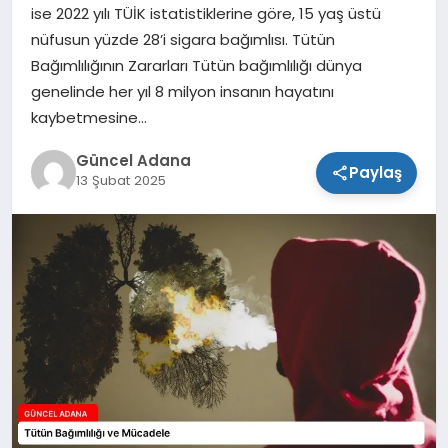
ise 2022 yılı TÜİK istatistiklerine göre, 15 yaş üstü
SPOR
nüfusun yüzde 28’i sigara bağımlısı. Tütün
Bağımlılığının Zararları Tütün bağımlılığı dünya
TEKNOLOJI
genelinde her yıl 8 milyon insanın hayatını
kaybetmesine…
Güncel Adana
Paylaş
13 Şubat 2025