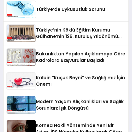
Türkiye’de Uykusuzluk Sorunu
Türkiye’nin Köklü Eğitim Kurumu
Gülhane’nin 126. Kuruluş Yıldönümü
Anıtkabir’de Kutlandı
Bakanlıktan Yapılan Açıklamaya Göre
Kadrolara Başvurular Başladı
Kalbin “Küçük Beyni” ve Sağlığımız İçin
Önemi
Modern Yaşam Alışkanlıkları ve Sağlık
Sorunları: Işık Döngüsü
Kornea Nakli Yönteminde Yeni Bir
Adım: İPS Hücreler Kullanılarak Görme