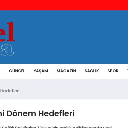
A
GÜNCEL
YAŞAM
MAGAZIN
SAĞLIK
SPOR
 Hedefleri
eni Dönem Hedefleri
ağlık Politikaları Türkiye’nin sağlık politikalarında yeni