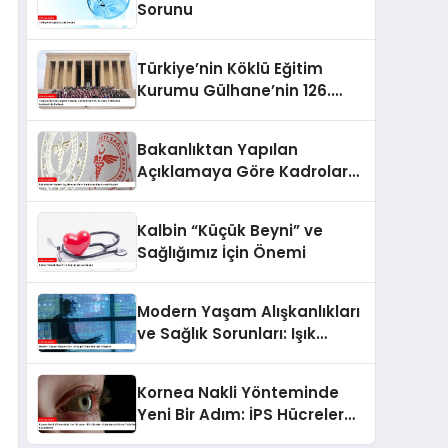
Sorunu
Türkiye’nin Köklü Eğitim
Kurumu Gülhane’nin 126.
Kuruluş Yıldönümü
Anıtkabir’de Kutlandı
Bakanlıktan Yapılan
Açıklamaya Göre Kadrolara
Başvurular Başladı
Kalbin “Küçük Beyni” ve
Sağlığımız İçin Önemi
Modern Yaşam Alışkanlıkları
ve Sağlık Sorunları: Işık
Döngüsü
Kornea Nakli Yönteminde
Yeni Bir Adım: İPS Hücreler
Kullanılarak Görme Yetisi