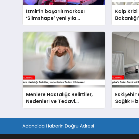
İzmir’in başarılı markası
Kalp Krizi
‘Slimshape’ yeni yıla
Bakanlığ
müjdelerle girdi!
Meniere Hastalığı: Belirtiler,
Eskişehir
Nedenleri ve Tedavi
Sağlık Hi
Yöntemleri
Değerlend
Adana'da Haberin Doğru Adresi