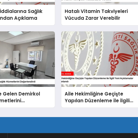
 İddialarına Sağlık
Hatalı Vitamin Takviyeleri
ı’ndan Açıklama
Vücuda Zarar Verebilir
’e Gelen Demirkol
Aile Hekimliğine Geçişte
zmetlerini
Yapılan Düzenleme ile İlgili
irdi
Yeni Açıklamalar Yayınlandı