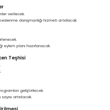
er
ler verilecek.
 beslenme danışmanlığı hizmeti artırılacak.
lirlenecek.
iği eylem planı hazırlanacak.
ken Teşhisi
.
.
ogramları geliştirilecek.
sayısı artırılacak.
irilmesi