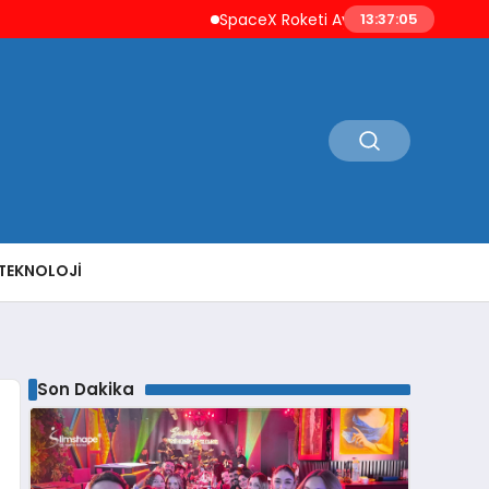
SpaceX Roketi Ay’a Çarptı Uzay Çöpleri 
13:37:06
TEKNOLOJI
Son Dakika