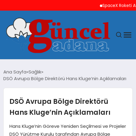
SpaceX Roketi Ay’a Ç
ANASAYFA
Ana Sayfa
Sağlık
DSÖ Avrupa Bölge Direktörü Hans Kluge’nin Açıklamaları
GÜNCEL
YAŞAM
DSÖ Avrupa Bölge Direktörü
Hans Kluge’nin Açıklamaları
MAGAZIN
Hans Kluge’nin Göreve Yeniden Seçilmesi ve Projeler
SAĞLIK
DSÖ Yürütme Kurulu tarafından Avrupa Bölge