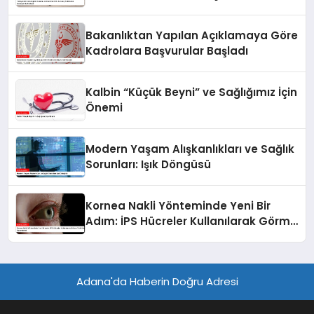
Anıtkabir’de Kutlandı
Bakanlıktan Yapılan Açıklamaya Göre
Kadrolara Başvurular Başladı
Kalbin “Küçük Beyni” ve Sağlığımız İçin
Önemi
Modern Yaşam Alışkanlıkları ve Sağlık
Sorunları: Işık Döngüsü
Kornea Nakli Yönteminde Yeni Bir
Adım: İPS Hücreler Kullanılarak Görme
Yetisi Geri Kazandırıldı
Adana'da Haberin Doğru Adresi