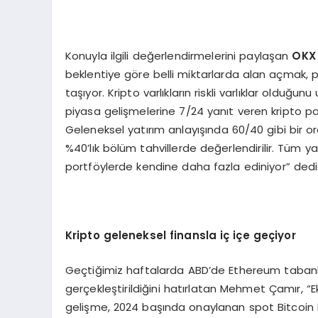
Konuyla ilgili değerlendirmelerini paylaşan
OKX
beklentiye göre belli miktarlarda alan açmak, 
taşıyor. Kripto varlıkların riskli varlıklar olduğ
piyasa gelişmelerine 7/24 yanıt veren kripto par
Geleneksel yatırım anlayışında 60/40 gibi bir or
%40’lık bölüm tahvillerde değerlendirilir. Tüm yat
portföylerde kendine daha fazla ediniyor” dedi
Kripto geleneksel finansla iç iç
e ge
çiyor
Geçtiğimiz haftalarda ABD’de Ethereum tabanlı s
gerçekleştirildiğini hatırlatan Mehmet Çamır, 
gelişme, 2024 başında onaylanan spot Bitcoin E