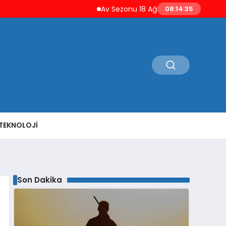
Av Sezonu 18 Ağustos’ta Açılıyor Yaban Domuzu v
08:14:37
TEKNOLOJI
Son Dakika