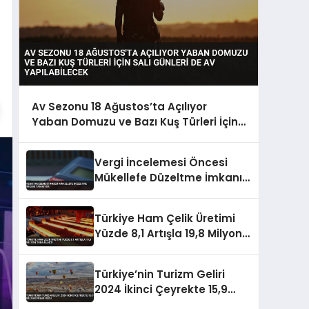
Av Sezonu 18 Ağustos’ta Açılıyor
Yaban Domuzu ve Bazı Kuş Türleri İçin
Salı Günleri de Av Yapılabilecek
Vergi İncelemesi Öncesi
Mükellefe Düzeltme İmkanı
Tanınıyor
Türkiye Ham Çelik Üretimi
Yüzde 8,1 Artışla 19,8 Milyon
Tona Ulaştı
Türkiye’nin Turizm Geliri
2024 İkinci Çeyrekte 15,9
Milyar Dolar Oldu