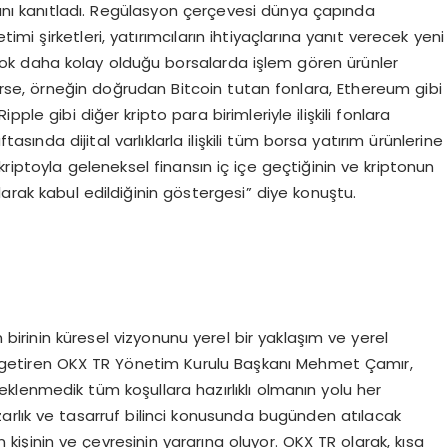
ını kanıtladı. Regülasyon çerçevesi dünya çapında
timi şirketleri, yatırımcıların ihtiyaçlarına yanıt verecek yeni
in çok daha kolay olduğu borsalarda işlem gören ürünler
lerse, örneğin doğrudan Bitcoin tutan fonlara, Ethereum gibi
pple gibi diğer kripto para birimleriyle ilişkili fonlara
tasında dijital varlıklarla ilişkili tüm borsa yatırım ürünlerine
a kriptoyla geleneksel finansın iç içe geçtiğinin ve kriptonun
larak kabul edildiğinin göstergesi” diye konuştu.
z
irinin küresel vizyonunu yerel bir yaklaşım ve yerel
le getiren OKX TR Yönetim Kurulu Başkanı Mehmet Çamır,
Beklenmedik tüm koşullara hazırlıklı olmanın yolu her
rlık ve tasarruf bilinci konusunda bugünden atılacak
 kişinin ve çevresinin yararına oluyor. OKX TR olarak, kısa