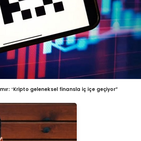
mır:
“
Kripto geleneksel finansla iç iç
e ge
çiyor”