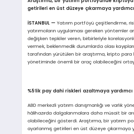
Araştırma, bir yatırım portf
ö
yünde kriptoya
getirileri en ü
st d
üzeye çıkarmaya yardımcı 
İSTANBUL
—
Yatırım portföyü çeşitlendirme, ris
yatırımcıların uygulaması gereken yöntemler aras
değişken tepkiler veren, birbirleriyle korelasyon
vermek, beklenmedik durumlarda olası kayıpları
tarafından yürütülen bir araştırma, kripto para 
yönetiminde önemli bir araç olabileceğini orta
%5
’
lik pay dahi riskleri azaltmaya yardımcı
ABD merkezli yatırım danışmanlığı ve varlık yöne
hâlihazırda dalgalanmalara daha müsait bir araç
olabileceğini gösterdi. Araştırma, bir yatırım po
ayarlanmış getirileri en üst düzeye çıkarmaya y