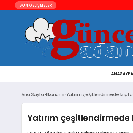
SON GELİŞMELER
ANASAYF
Ana Sayfa
Ekonomi
Yatırım çeşitlendirmede kripto
Yatırım çeşitlendirmede 
OKX TR Yönetim Kurulu Başkanı Mehmet Çamır: “Kr