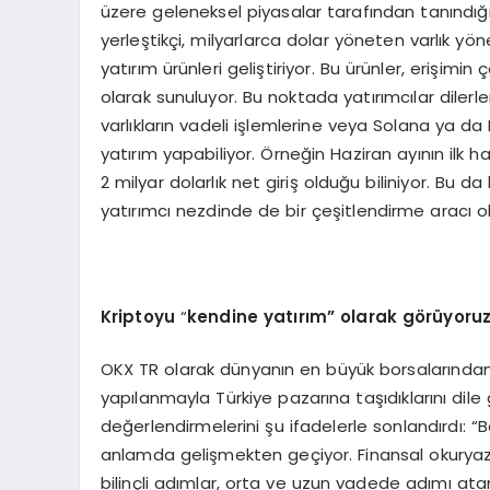
üzere geleneksel piyasalar tarafından tanındığ
yerleştikçi, milyarlarca dolar yöneten varlık yöne
yatırım ürünleri geliştiriyor. Bu ürünler, erişim
olarak sunuluyor. Bu noktada yatırımcılar diler
varlıkların vadeli işlemlerine veya Solana ya da Ri
yatırım yapabiliyor. Örneğin Haziran ayının ilk haf
2 milyar dolarlık net giriş olduğu biliniyor. Bu d
yatırımcı nezdinde de bir çeşitlendirme aracı o
Kriptoyu
“
kendine yatırım” olarak g
ö
rüyoru
OKX TR olarak dünyanın en büyük borsalarından b
yapılanmayla Türkiye pazarına taşıdıklarını di
değerlendirmelerini şu ifadelerle sonlandırdı: “
anlamda gelişmekten geçiyor. Finansal okuryaza
bilinçli adımlar, orta ve uzun vadede adımı atan