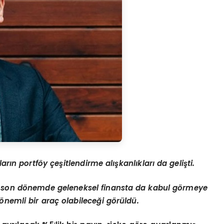
ların portf
ö
y çeşitlendirme alışkanlıkları da geliş
ti.
 son d
ö
nemde geleneksel finansta da kabul g
ö
rmeye
ö
nemli bir araç olabileceğ
i g
ö
rüldü.