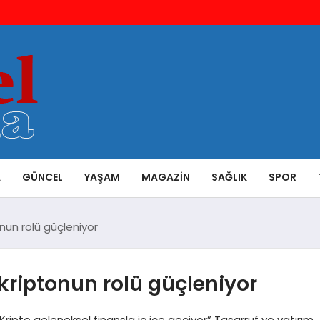
A
GÜNCEL
YAŞAM
MAGAZIN
SAĞLIK
SPOR
nun rolü güçleniyor
kriptonun rolü güçleniyor
ipto geleneksel finansla iç içe geçiyor” Tasarruf ve yatırım