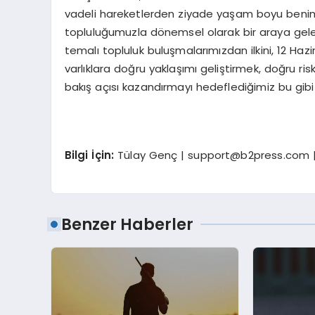
vadeli hareketlerden ziyade yaşam boyu benim
topluluğumuzla dönemsel olarak bir araya geler
temalı topluluk buluşmalarımızdan ilkini, 12 Hazi
varlıklara doğru yaklaşımı geliştirmek, doğru ris
bakış açısı kazandırmayı hedeflediğimiz bu gibi e
Bilgi İçin:
Tülay Genç |
support@b2press.com
|
Benzer Haberler