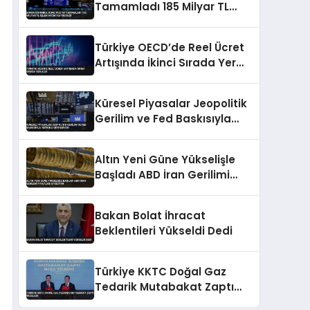
Tamamladı 185 Milyar TL
İşlem Hacmi Kaydedildi
Türkiye OECD’de Reel Ücret
Artışında İkinci Sırada Yer
Aldı
Küresel Piyasalar Jeopolitik
Gerilim ve Fed Baskısıyla
Temkinli Seyrediyor
Altın Yeni Güne Yükselişle
Başladı ABD İran Gerilimi
Fiyatları Etkiliyor
Bakan Bolat İhracat
Beklentileri Yükseldi Dedi
Türkiye KKTC Doğal Gaz
Tedarik Mutabakat Zaptı
İmzaladı