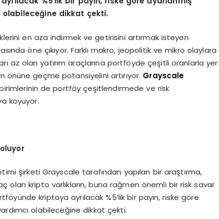
 ayrılacak %5
’
lik bir payı
n, riske g
ö
re ayarlanmış
olabileceğine dikkat çekti.
klerini en aza indirmek ve getirisini artırmak isteyen
ında öne çıkıyor. Farklı makro, jeopolitik ve mikro olaylara
ları az olan yatırım araçlarına portföyde çeşitli oranlarla yer
n önüne geçme potansiyelini artırıyor.
Grayscale
birimlerinin de portföy çeşitlendirmede ve risk
ya koyuyor.
 oluyor
timi şirketi Grayscale tarafından yapılan bir araştırma,
 olan kripto varlıkların, buna rağmen önemli bir risk savar
rtföyünde kriptoya ayrılacak %5’lik bir payın, riske göre
ardımcı olabileceğine dikkat çekti.