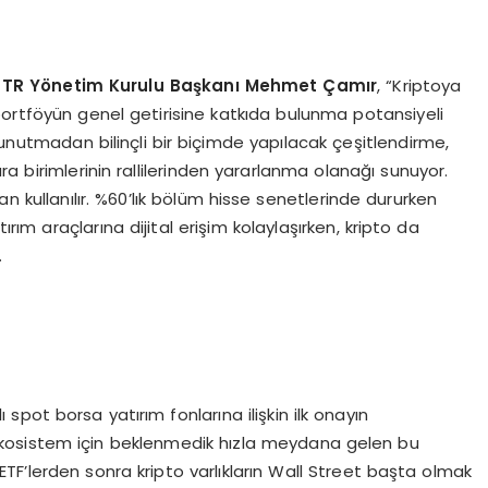
 TR Y
ö
netim Kurulu Başkanı Mehmet Çamır
, “Kriptoya
portföyün genel getirisine katkıda bulunma potansiyeli
unu unutmadan bilinçli bir biçimde yapılacak çeşitlendirme,
a birimlerinin rallilerinden yararlanma olanağı sunuyor.
an kullanılır. %60’lık bölüm hisse senetlerinde dururken
ırım araçlarına dijital erişim kolaylaşırken, kripto da
.
pot borsa yatırım fonlarına ilişkin ilk onayın
“Ekosistem için beklenmedik hızla meydana gelen bu
TF’lerden sonra kripto varlıkların Wall Street başta olmak