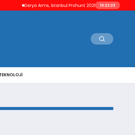
Derya Arms, İstanbul Prohunt 2026’da yeni nesil ürünle
10:22:23
TEKNOLOJI