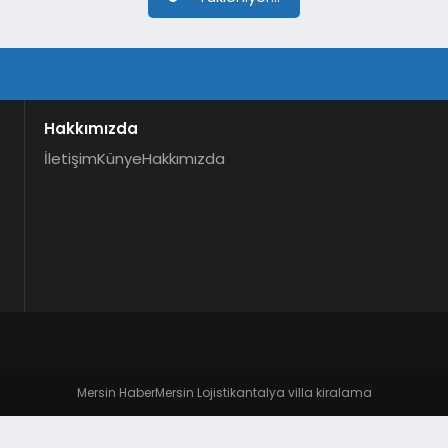
Hakkımızda
İletişim
Künye
Hakkımızda
Mersin Haber
Mersin Lojistik
antalya villa kiralama