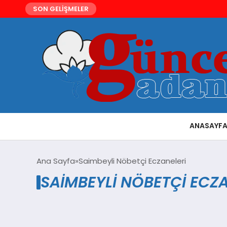
SON GELİŞMELER
ANASAYF
Ana Sayfa
Saimbeyli Nöbetçi Eczaneleri
SAIMBEYLI NÖBETÇI ECZA