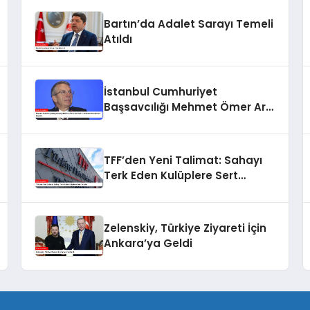
Bartın’da Adalet Sarayı Temeli
Atıldı
İstanbul Cumhuriyet
Başsavcılığı Mehmet Ömer Arif
Aras Hakkında Soruşturma
Başlattı
TFF’den Yeni Talimat: Sahayı
Terk Eden Kulüplere Sert
Cezalar
Zelenskiy, Türkiye Ziyareti İçin
Ankara’ya Geldi