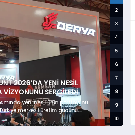
2
3
4
5
6
7
NT 2026’DA YENI NESIL
 VIZYONUNU SERGILEDI
8
amında yeni nesil ürün portföyünü
9
 Türkiye merkezli üretim gücünü,
vunma sanayiindeki güçlü konumunu bir
10
 Arms, 3-6 Haziran tarihlerinde İstanbul
arası İstanbul Prohunt Av, Silah ve Doğa