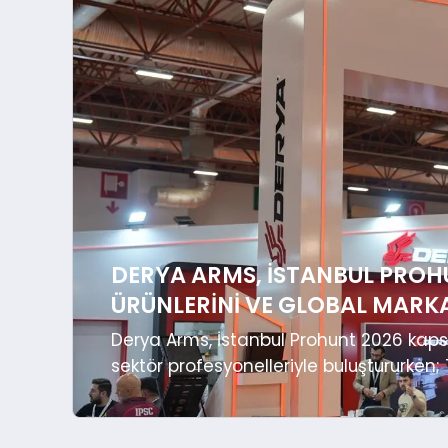
DERYA ARMS, İSTANBUL PROHU
ÜRÜNLERINI VE GLOBAL MARKA
Derya Arms, İstanbul Prohunt 2026 kaps
sektör profesyonelleriyle buluştururken;
uluslararası büyüme stratejisini ve sa
kez daha ortaya koydu. İSTANBUL – Derya
Fuar Merkezi’nde düzenlenen 13. Uluslar