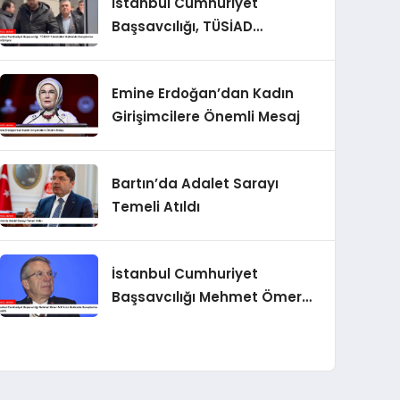
İstanbul Cumhuriyet
Başsavcılığı, TÜSİAD
Yöneticileri Hakkında
Soruşturma Sürdürüyor
Emine Erdoğan’dan Kadın
Girişimcilere Önemli Mesaj
Bartın’da Adalet Sarayı
Temeli Atıldı
YUKSEKOGRETIM KURULUNDAN DIJITAL
BILISIM UZMANI YETISTIRILIYOR
İstanbul Cumhuriyet
Başsavcılığı Mehmet Ömer
YÖK, Bilkent Üniversitesi ile bilişim alanında uzmanlar
Arif Aras Hakkında
odaklı eğitim ve artan sektör talebiyle geleceğin dijital
Soruşturma Başlattı