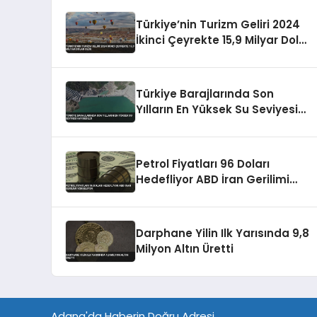
Türkiye’nin Turizm Geliri 2024
İkinci Çeyrekte 15,9 Milyar Dolar
Oldu
Türkiye Barajlarında Son
Yılların En Yüksek Su Seviyesi
Kaydedildi
Petrol Fiyatları 96 Doları
Hedefliyor ABD İran Gerilimi
Yükseliyor
Darphane Yilin Ilk Yarısında 9,8
Milyon Altın Üretti
Adana'da Haberin Doğru Adresi