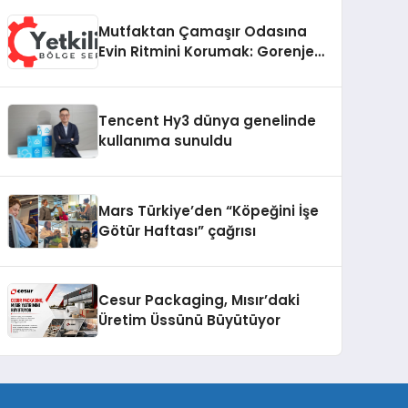
Yaratıyor
Mutfaktan Çamaşır Odasına
Evin Ritmini Korumak: Gorenje
Cihazlarında Dürüst Teknik
Destek Deneyimi
Tencent Hy3 dünya genelinde
kullanıma sunuldu
Mars Türkiye’den “Köpeğini İşe
Götür Haftası” çağrısı
Cesur Packaging, Mısır’daki
Üretim Üssünü Büyütüyor