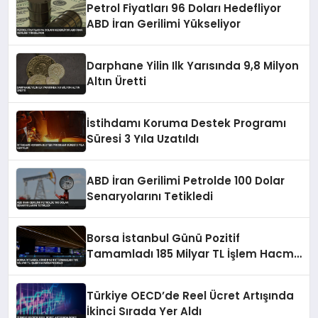
Petrol Fiyatları 96 Doları Hedefliyor
ABD İran Gerilimi Yükseliyor
Darphane Yilin Ilk Yarısında 9,8 Milyon
Altın Üretti
İstihdamı Koruma Destek Programı
Süresi 3 Yıla Uzatıldı
ABD İran Gerilimi Petrolde 100 Dolar
Senaryolarını Tetikledi
Borsa İstanbul Günü Pozitif
Tamamladı 185 Milyar TL İşlem Hacmi
Kaydedildi
Türkiye OECD’de Reel Ücret Artışında
İkinci Sırada Yer Aldı