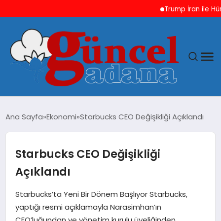
Trump İran ile Hürmüz
ANASAYFA
Ana Sayfa
Ekonomi
Starbucks CEO Değişikliği Açıklandı
GÜNCEL
Starbucks CEO Değişikliği
YAŞAM
Açıklandı
MAGAZIN
Starbucks’ta Yeni Bir Dönem Başlıyor Starbucks,
yaptığı resmi açıklamayla Narasimhan’ın
SAĞLIK
CEO’luğundan ve yönetim kurulu üyeliğinden