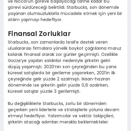
ve Niccol’un göreve başlayacağı tarihe kadar bu
görevi sürdüreceği belirtildi. Starbucks, son dönemde
yaşanan olumsuzluklarla mücadele etmek için yeni bir
atılım yapmayı hedefliyor.
Finansal Zorluklar
Starbucks, son zamanlarda İsrail’e destek veren
uluslararası firmalara yönelik boykot çağrılarına maruz
kalarak finansal olarak zor günler geçirmişti. Özellikle
Gazze’ye yapılan saldırılar nedeniyle şirketin geliri
düşüş yaşamıştı. 2020’nin son çeyreğinden bu yana
küresel satışlarda bir gerileme yaşanırken, 2021’in ilk
çeyreğinde gelir yüzde 2 azalmıştı. Nisan-haziran
döneminde ise şirketin geliri yüzde 0,6 azalırken,
küresel satışlar yüzde 3 gerilemişti.
Bu değişikliklerle Starbucks, zorlu bir dönemden
geçerken yeni liderlerle ve stratejilerle yoluna devam
etmeyi hedefliyor. Yatırımcılar ve sektör takipçileri,
şirketin atacağı adımları merakla beklemekteler.