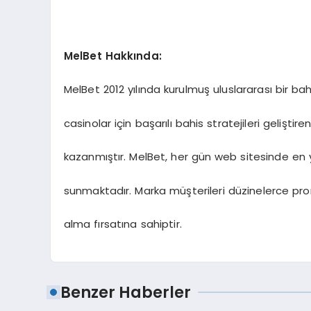
MelBet Hakkında:
MelBet 2012 yılında kurulmuş uluslararası bir bahis
casinolar için başarılı bahis stratejileri gelişti
kazanmıştır. MelBet, her gün web sitesinde en yu
sunmaktadır. Marka müşterileri düzinelerce pr
alma fırsatına sahiptir.
Benzer Haberler