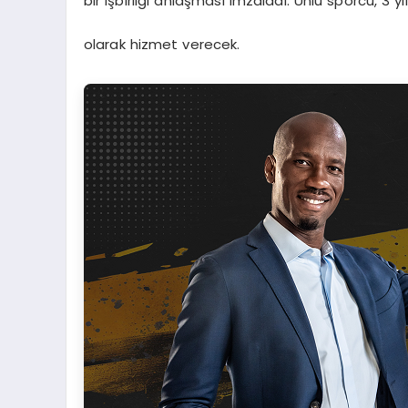
bir işbirliği anlaşması imzaladı. Ünlü sporcu, 3 
olarak hizmet verecek.