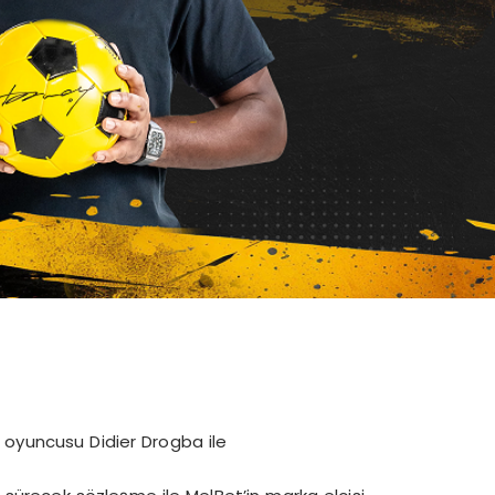
 oyuncusu Didier Drogba ile