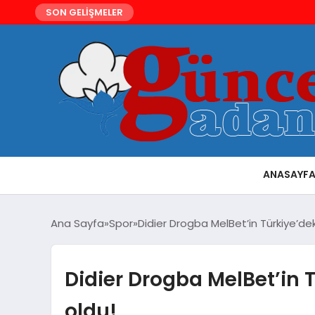
SON GELİŞMELER
ANASAYF
Ana Sayfa
Spor
Didier Drogba MelBet’in Türkiye’dek
Didier Drogba MelBet’in T
oldu!