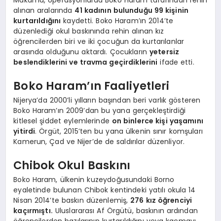
Makama, operasyonlarda Boko Haram tarafından rehin
alınan aralarında
41 kadının bulunduğu 99 kişinin
kurtarıldığını
kaydetti. Boko Haram’ın 2014’te
düzenlediği okul baskınında rehin alınan kız
öğrencilerden biri ve iki çocuğun da kurtarılanlar
arasında olduğunu aktardı. Çocukların
yetersiz
beslendiklerini ve travma geçirdiklerini
ifade etti.
Boko Haram’ın Faaliyetleri
Nijerya’da 2000’li yılların başından beri varlık gösteren
Boko Haram’ın 2009’dan bu yana gerçekleştirdiği
kitlesel şiddet eylemlerinde
on binlerce kişi yaşamını
yitirdi
. Örgüt, 2015’ten bu yana ülkenin sınır komşuları
Kamerun, Çad ve Nijer’de de saldırılar düzenliyor.
Chibok Okul Baskını
Boko Haram, ülkenin kuzeydoğusundaki Borno
eyaletinde bulunan Chibok kentindeki yatılı okula 14
Nisan 2014’te baskın düzenlemiş,
276 kız öğrenciyi
kaçırmıştı.
Uluslararası Af Örgütü, baskının ardından