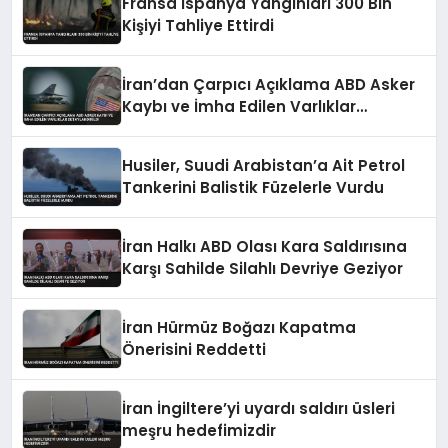
Fransa İspanya Yangınları 300 Bin
Kişiyi Tahliye Ettirdi
İran’dan Çarpıcı Açıklama ABD Asker
Kaybı ve İmha Edilen Varlıklar
Detaylandırıldı
Husiler, Suudi Arabistan’a Ait Petrol
Tankerini Balistik Füzelerle Vurdu
İran Halkı ABD Olası Kara Saldırısına
Karşı Sahilde Silahlı Devriye Geziyor
İran Hürmüz Boğazı Kapatma
Önerisini Reddetti
İran İngiltere’yi uyardı saldırı üsleri
meşru hedefimizdir