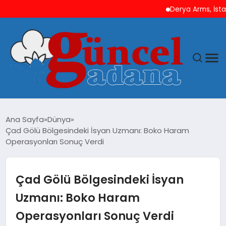
Derya Arms, İstanbul P
ANASAYFA
Ana Sayfa
Dünya
Çad Gölü Bölgesindeki İsyan Uzmanı: Boko Haram
GÜNCEL
Operasyonları Sonuç Verdi
YAŞAM
Çad Gölü Bölgesindeki İsyan
MAGAZIN
Uzmanı: Boko Haram
Operasyonları Sonuç Verdi
SAĞLIK