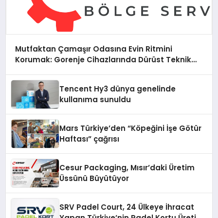
Mutfaktan Çamaşır Odasına Evin Ritmini
Korumak: Gorenje Cihazlarında Dürüst Teknik
Destek Deneyimi
Tencent Hy3 dünya genelinde
kullanıma sunuldu
Mars Türkiye’den “Köpeğini İşe Götür
Haftası” çağrısı
Cesur Packaging, Mısır’daki Üretim
Üssünü Büyütüyor
SRV Padel Court, 24 Ülkeye İhracat
Yapan Türkiye’nin Padel Kortu Üretim