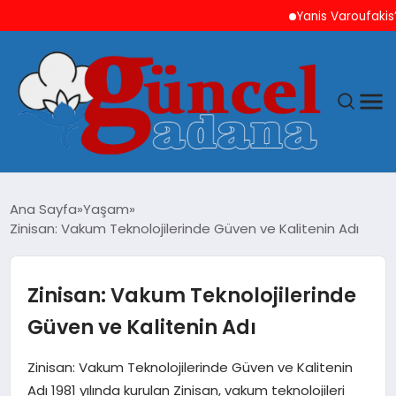
Yanis Varoufakis’ten Ati
ANASAYFA
Ana Sayfa
Yaşam
Zinisan: Vakum Teknolojilerinde Güven ve Kalitenin Adı
GÜNCEL
YAŞAM
Zinisan: Vakum Teknolojilerinde
Güven ve Kalitenin Adı
MAGAZIN
Zinisan: Vakum Teknolojilerinde Güven ve Kalitenin
SAĞLIK
Adı 1981 yılında kurulan Zinisan, vakum teknolojileri