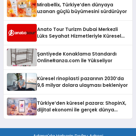
Mirabellix, Türkiye’den dünyaya
uzanan güçlü büyümesini sürdürüyor
Anato Tour Turizm Dubai Merkezli
Lüks Seyahat Hizmetleriyle Küresel
Turizmde Öne Çıkıyor
Şantiyede Konaklama Standardı
OnlineRanza.com İle Yükseliyor
Küresel rinoplasti pazarının 2030’da
9,6 milyar dolara ulaşması bekleniyor
Türkiye’den küresel pazara: ShopinX,
dijital ekonomi ile gerçek dünya
alışverişini bir araya getirmeyi
hedefliyor
Adana'da Haberin Doğru Adresi