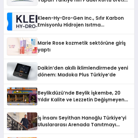
Gücü
Kleen-Hy-Dro-Gen Inc., Sıfır Karbon
Emisyonlu Hidrojen Isıtma
Teknolojisinde ISO ve TSSA
Düzenleyici Onaylarını Aldı
Marie Rose kozmetik sektörüne giriş
yaptı
Daikin’den akıllı iklimlendirmede yeni
dönem: Madoka Plus Türkiye’de
Beylikdüzü’nde Beylik İşkembe, 20
Yıldır Kalite ve Lezzetin Değişmeyen
Adresi
İş İnsanı Seyithan Hanoğlu Türkiye’yi
Uluslararası Arenada Tanıtmayı
Hedefliyor