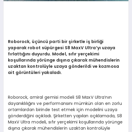
Roborock, üçüncü parti bir şirketle iş birliği
yaparak
robot
süpürgesi S8 MaxV Ultra’yı uzaya
fırlattığını duyurdu. Model, sıfır yerçekimi
koşullarında y
ö
rü
nge d
ışına çıkarak mühendislerin
uzaktan kontrolüyle uzaya g
ö
nderildi ve kozmosa
ait g
ö
rüntüleri yakaladı.
Roborock, amiral gemisi modeli S8 MaxV Ultra’nın
dayanıklılığını ve performansını mümkün olan en zorlu
ortamlardan birinde test etmek için modelini uzaya
gönderdiğini açıkladı. Şirketten yapılan açıklamada, S8
MaxV Ultra modeli, sıfır yerçekimi koşullarında yörünge
dışına çıkarak mühendislerin uzaktan kontrolüyle