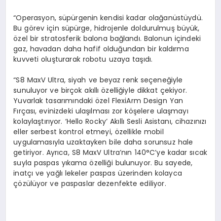
“Operasyon, süpürgenin kendisi kadar olağanüstüydü.
Bu görev için süpürge, hidrojenle doldurulmuş büyük,
özel bir stratosferik balona bağlandı. Balonun içindeki
gaz, havadan daha hafif olduğundan bir kaldırma
kuvveti oluşturarak robotu uzaya taşıdı.
“S8 MaxV Ultra, siyah ve beyaz renk seçeneğiyle
sunuluyor ve birçok akıllı özelliğiyle dikkat çekiyor.
Yuvarlak tasarımındaki özel FlexiArm Design Yan
Fırçası, evinizdeki ulaşılması zor köşelere ulaşmayı
kolaylaştırıyor. ‘Hello Rocky’ Akıllı Sesli Asistanı, cihazınızı
eller serbest kontrol etmeyi, özellikle mobil
uygulamasıyla uzaktayken bile daha sorunsuz hale
getiriyor. Ayrıca, S8 MaxV Ultra’nın 140°C’ye kadar sıcak
suyla paspas yıkama özelliği bulunuyor. Bu sayede,
inatçı ve yağlı lekeler paspas üzerinden kolayca
çözülüyor ve paspaslar dezenfekte ediliyor.