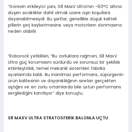
“Görevin etkileyici yanı, S8 MaxV Ultra’nın -60°C altına
düşen sıcaklıklar dahil olmak üzere aşırı koşullara
dayanabilmesiydi. Bu şartlar, genellikle düşük kaliteli
pillerin şarj kaybetmesine veya motorların donmasına
neden olabilir.
“Roborock yetkilileri, “Bu zorluklara rağmen, S8 MaxV
Ultra güç korumasını sürdürdü ve sorunsuz bir şekilde
etkinleştirildi, temel mekanik sistemleri fabrika
ayarlarında kaldı. Bu inanılmaz performans, süpürgenin
ürün kalitesinin ve dayanıklılığının sınırları gerçekten
aştığını ve en zorlu ortamlarda bile üstün performans
sergilediğini kanıtlıyor” diye konuştu.
S8 MAXV ULTRA STRATOSFER
İK BALONLA UÇTU