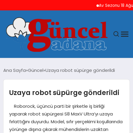
Av Sezonu 18 Ağustos’ta
ANASAYFA
Ana Sayfa
Güncel
Uzaya robot süpürge gönderildi
GÜNCEL
Uzaya robot süpürge gönderildi
YAŞAM
Roborock, üçüncü parti bir şirketle iş birliği
MAGAZIN
yaparak robot süpürgesi S8 MaxV Ultra’yı uzaya
fırlattığını duyurdu. Model, sıfır yerçekimi koşullarında
SAĞLIK
yörünge dışına çıkarak mühendislerin uzaktan