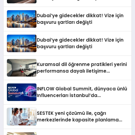
Gerçekleştirildi
Dubai’ye gidecekler dikkat! Vize için
başvuru şartları değişti
Dubai’ye gidecekler dikkat! Vize için
başvuru şartları değişti
Kuramsal dil öğrenme pratikleri yerini
performansa dayalı iletişime
bırakıyor
INFLOW Global Summit, dünyaca ünlü
Influencerları İstanbul’da
buluşturuyor
SESTEK yeni çözümü ile, çağrı
merkezlerinde kapasite planlama
verimliliğini 4 kat artırıyor