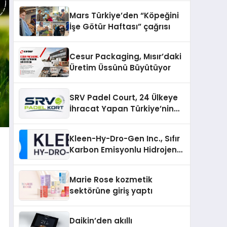
Mars Türkiye’den “Köpeğini
İşe Götür Haftası” çağrısı
Cesur Packaging, Mısır’daki
Üretim Üssünü Büyütüyor
SRV Padel Court, 24 Ülkeye
İhracat Yapan Türkiye’nin
Padel Kortu Üretim Gücü
Kleen-Hy-Dro-Gen Inc., Sıfır
Karbon Emisyonlu Hidrojen
Isıtma Teknolojisinde ISO ve
TSSA Düzenleyici Onaylarını
Marie Rose kozmetik
Aldı
sektörüne giriş yaptı
Daikin’den akıllı