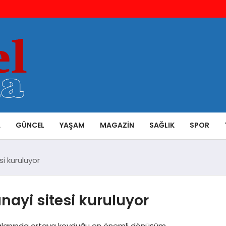
A
GÜNCEL
YAŞAM
MAGAZIN
SAĞLIK
SPOR
esi kuruluyor
anayi sitesi kuruluyor
nma alanında ortaya koyduğu en önemli dönüşüm