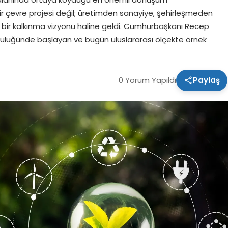
a bir çevre projesi değil; üretimden sanayiye, şehirleşmeden
k bir kalkınma vizyonu haline geldi. Cumhurbaşkanı Recep
cülüğünde başlayan ve bugün uluslararası ölçekte örnek
0 Yorum Yapıldı
Paylaş