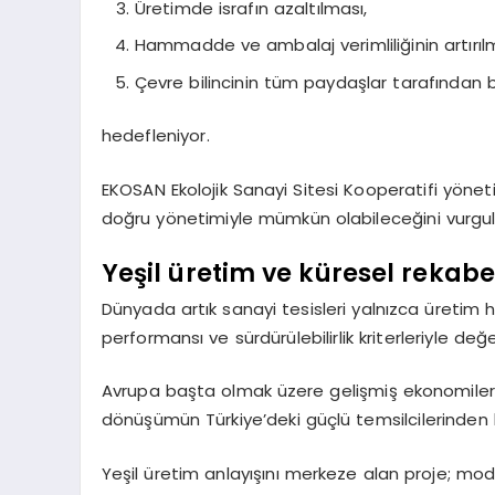
Üretimde israfın azaltılması,
Hammadde ve ambalaj verimliliğinin artırıl
Çevre bilincinin tüm paydaşlar tarafında
hedefleniyor.
EKOSAN Ekolojik Sanayi Sitesi Kooperatifi yönet
doğru yönetimiyle mümkün olabileceğini vurgul
Yeşil üretim ve küresel rekab
Dünyada artık sanayi tesisleri yalnızca üretim hac
performansı ve sürdürülebilirlik kriterleriyle değer
Avrupa başta olmak üzere gelişmiş ekonomiler
dönüşümün Türkiye’deki güçlü temsilcilerinden b
Yeşil üretim anlayışını merkeze alan proje; mod