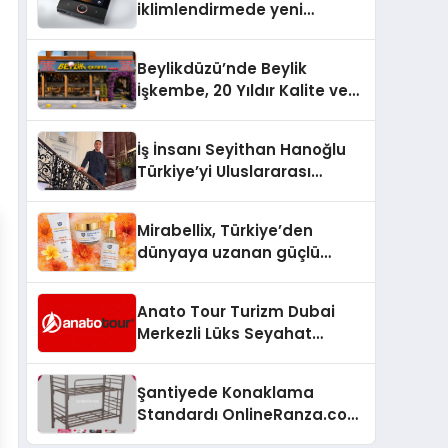
iklimlendirmede yeni
dönem: Madoka Plus
Türkiye’de
Beylikdüzü’nde Beylik
İşkembe, 20 Yıldır Kalite ve
Lezzetin Değişmeyen Adresi
İş İnsanı Seyithan Hanoğlu
Türkiye’yi Uluslararası
Arenada Tanıtmayı
Hedefliyor
Mirabellix, Türkiye’den
dünyaya uzanan güçlü
büyümesini sürdürüyor
Anato Tour Turizm Dubai
Merkezli Lüks Seyahat
Hizmetleriyle Küresel
Turizmde Öne Çıkıyor
Şantiyede Konaklama
Standardı OnlineRanza.com
İle Yükseliyor