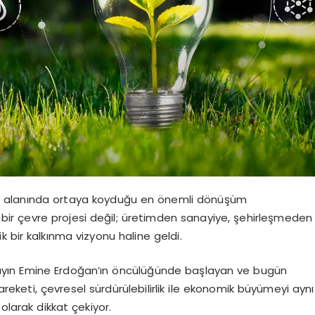
kınma alanında ortaya koyduğu en önemli dönüşüm
zca bir çevre projesi değil; üretimden sanayiye, şehirleşmeden
 bir kalkınma vizyonu haline geldi.
ayın Emine Erdoğan’ın öncülüğünde başlayan ve bugün
hareketi, çevresel sürdürülebilirlik ile ekonomik büyümeyi aynı
olarak dikkat çekiyor.