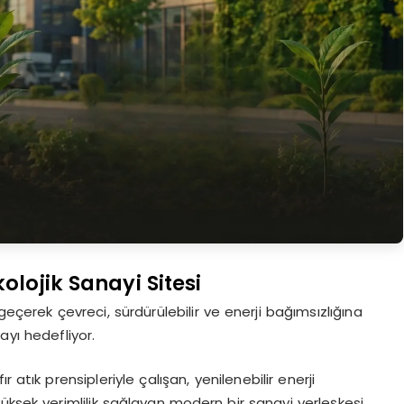
lojik Sanayi Sitesi
geçerek çevreci, sürdürülebilir ve enerji bağımsızlığına
ayı hedefliyor.
r atık prensipleriyle çalışan, yenilenebilir enerji
üksek verimlilik sağlayan modern bir sanayi yerleşkesi