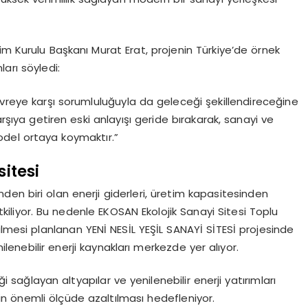
im Kurulu Başkanı Murat Erat, projenin Türkiye’de örnek
arı söyledi:
evreye karşı sorumluluğuyla da geleceği şekillendireceğine
arşıya getiren eski anlayışı geride bırakarak, sanayi ve
 model ortaya koymaktır.”
sitesi
en biri olan enerji giderleri, üretim kapasitesinden
iliyor. Bu nedenle EKOSAN Ekolojik Sanayi Sitesi Toplu
ilmesi planlanan YENİ NESİL YEŞİL SANAYİ SİTESİ projesinde
enebilir enerji kaynakları merkezde yer alıyor.
ği sağlayan altyapılar ve yenilenebilir enerji yatırımları
nin önemli ölçüde azaltılması hedefleniyor.