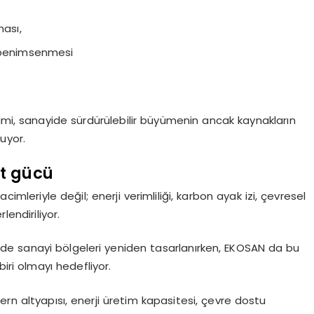
ması,
n benimsenmesi
imi, sanayide sürdürülebilir büyümenin ancak kaynakların
uyor.
et gücü
imleriyle değil; enerji verimliliği, karbon ayak izi, çevresel
lendiriliyor.
de sanayi bölgeleri yeniden tasarlanırken, EKOSAN da bu
iri olmayı hedefliyor.
ern altyapısı, enerji üretim kapasitesi, çevre dostu