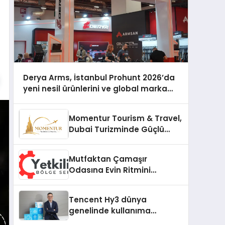
Derya Arms, İstanbul Prohunt 2026’da
yeni nesil ürünlerini ve global marka
vizyonunu sergiledi
Momentur Tourism & Travel,
Dubai Turizminde Güçlü
Operasyon Ağıyla Fark
Yaratıyor
Mutfaktan Çamaşır
Odasına Evin Ritmini
Korumak: Gorenje
Cihazlarında Dürüst Teknik
Tencent Hy3 dünya
Destek Deneyimi
genelinde kullanıma
sunuldu