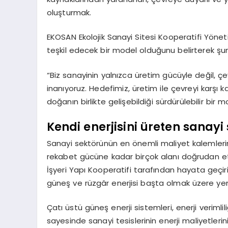
oluşturmak.
EKOSAN Ekolojik Sanayi Sitesi Kooperatifi Yönet
teşkil edecek bir model olduğunu belirterek şunl
“Biz sanayinin yalnızca üretim gücüyle değil, ç
inanıyoruz. Hedefimiz, üretim ile çevreyi karşı k
doğanın birlikte gelişebildiği sürdürülebilir bir
Kendi enerjisini üreten sanayi 
Sanayi sektörünün en önemli maliyet kalemlerind
rekabet gücüne kadar birçok alanı doğrudan etk
İşyeri Yapı Kooperatifi tarafından hayata geçir
güneş ve rüzgâr enerjisi başta olmak üzere yenil
Çatı üstü güneş enerji sistemleri, enerji verimlili
sayesinde sanayi tesislerinin enerji maliyetleri