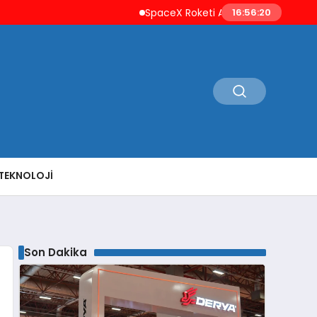
SpaceX Roketi Ay’a Çarptı Uzay Çöpleri E
16:56:21
TEKNOLOJI
Son Dakika