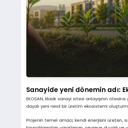
Sanayide yeni dönemin adı: Eko
EKOSAN, klasik sanayi sitesi anlayışının ötesine 
dayalı yeni nesil bir üretim ekosistemi oluşturm
Projenin temel amacı; kendi enerjisini üreten, sıfı
kaynaklarından yararlanan, çevreye duyarlı ve y