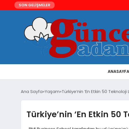
SON GELİŞMELER
ANASAYF
Ana Sayfa
Yaşam
Türkiye’nin ‘En Etkin 50 Teknoloji L
Türkiye’nin ‘En Etkin 50 Te
BMI Business School tarafından bu yıl üçüncüsü dü