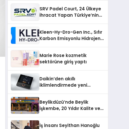
SRV Padel Court, 24 Ülkeye
İhracat Yapan Türkiye’nin
Padel Kortu Üretim Gücü
Kleen-Hy-Dro-Gen Inc., Sıfır
Karbon Emisyonlu Hidrojen
Isıtma Teknolojisinde ISO ve
TSSA Düzenleyici Onaylarını
Marie Rose kozmetik
Aldı
sektörüne giriş yaptı
Daikin’den akıllı
iklimlendirmede yeni
dönem: Madoka Plus
Türkiye’de
Beylikdüzü’nde Beylik
İşkembe, 20 Yıldır Kalite ve
Lezzetin Değişmeyen Adresi
İş İnsanı Seyithan Hanoğlu