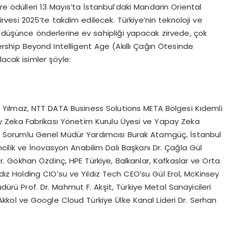
re ödülleri 13 Mayıs’ta İstanbul’daki Mandarin Oriental
rvesi 2025’te takdim edilecek. Türkiye’nin teknoloji ve
e düşünce önderlerine ev sahipliği yapacak zirvede, çok
ship Beyond Intelligent Age (Akıllı Çağın Ötesinde
acak isimler şöyle:
kut Yılmaz, NTT DATA Business Solutions META Bölgesi Kıdemli
ay Zeka Fabrikası Yönetim Kurulu Üyesi ve Yapay Zeka
an Sorumlu Genel Müdür Yardımcısı Burak Atamgüç, İstanbul
imcilik ve İnovasyon Anabilim Dalı Başkanı Dr. Çağla Gül
. Gökhan Özdinç, HPE Türkiye, Balkanlar, Kafkaslar ve Orta
z Holding CIO’su ve Yıldız Tech CEO’su Gül Erol, McKinsey
rü Prof. Dr. Mahmut F. Akşit, Türkiye Metal Sanayicileri
kkol ve Google Cloud Türkiye Ülke Kanal Lideri Dr. Serhan