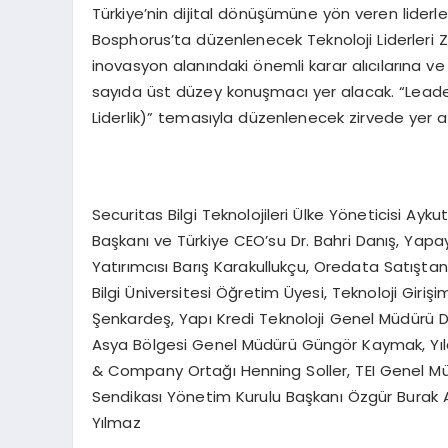
Türkiye’nin dijital dönüşümüne yön veren liderle
Bosphorus’ta düzenlenecek Teknoloji Liderleri Zi
inovasyon alanındaki önemli karar alıcılarına v
sayıda üst düzey konuşmacı yer alacak. “Leader
Liderlik)” temasıyla düzenlenecek zirvede yer al
Securitas Bilgi Teknolojileri Ülke Yöneticisi Ay
Başkanı ve Türkiye CEO’su Dr. Bahri Danış, Yap
Yatırımcısı Barış Karakullukçu, Oredata Satışt
Bilgi Üniversitesi Öğretim Üyesi, Teknoloji Giriş
Şenkardeş, Yapı Kredi Teknoloji Genel Müdürü Dr
Asya Bölgesi Genel Müdürü Güngör Kaymak, Yıldı
& Company Ortağı Henning Soller, TEI Genel Müdü
Sendikası Yönetim Kurulu Başkanı Özgür Burak A
Yılmaz