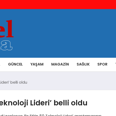
A
GÜNCEL
YAŞAM
MAGAZIN
SAĞLIK
SPOR
ideri’ belli oldu
knoloji Lideri’ belli oldu
zenlenen ‘En Etkin 50 Teknoloji Lideri’ araştırmasının