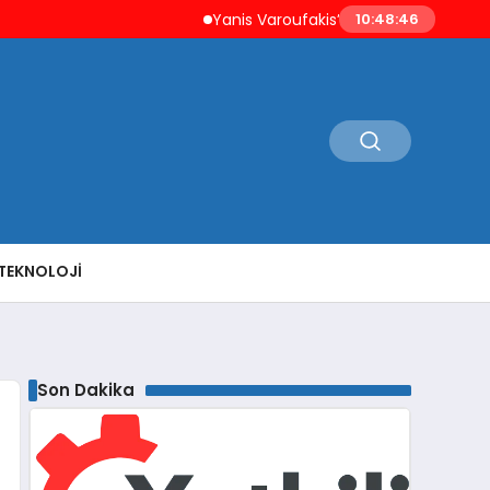
Yanis Varoufakis’ten Atina’ya ‘Aşil Kalkanı’ Uyar
10:48:47
TEKNOLOJI
Son Dakika