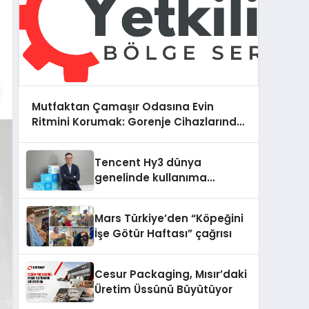
Mutfaktan Çamaşır Odasına Evin
Ritmini Korumak: Gorenje Cihazlarında
Dürüst Teknik Destek Deneyimi
Tencent Hy3 dünya
genelinde kullanıma
sunuldu
Mars Türkiye’den “Köpeğini
İşe Götür Haftası” çağrısı
Cesur Packaging, Mısır’daki
Üretim Üssünü Büyütüyor