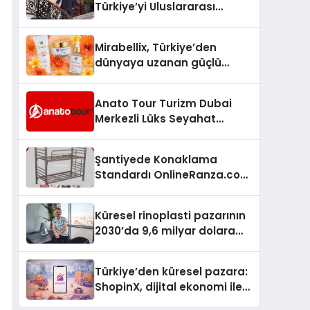
Türkiye’yi Uluslararası
Arenada Tanıtmayı
Hedefliyor
Mirabellix, Türkiye’den
dünyaya uzanan güçlü
büyümesini sürdürüyor
Anato Tour Turizm Dubai
Merkezli Lüks Seyahat
Hizmetleriyle Küresel
Turizmde Öne Çıkıyor
Şantiyede Konaklama
Standardı OnlineRanza.com
İle Yükseliyor
Küresel rinoplasti pazarının
2030’da 9,6 milyar dolara
ulaşması bekleniyor
Türkiye’den küresel pazara:
ShopinX, dijital ekonomi ile
gerçek dünya alışverişini bir