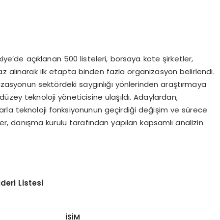
kiye’de açıklanan 500 listeleri, borsaya kote şirketler,
z alınarak ilk etapta binden fazla organizasyon belirlendi.
anizasyonun sektördeki saygınlığı yönlerinden araştırmaya
üzey teknoloji yöneticisine ulaşıldı. Adaylardan,
arla teknoloji fonksiyonunun geçirdiği değişim ve sürece
iler, danışma kurulu tarafından yapılan kapsamlı analizin
deri Listesi
İSİM