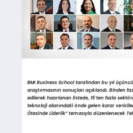
BMI Business School tarafından bu yıl üçün
araştı
rmas
ının sonuçları açıklandı. Binden faz
edilerek hazırlanan listede, 15
’
ten fazla sekt
ö
r
teknoloji alanındaki
ö
nde gelen karar vericil
Ötesinde Liderlik”
temas
ıyla düzenlenecek Tekn