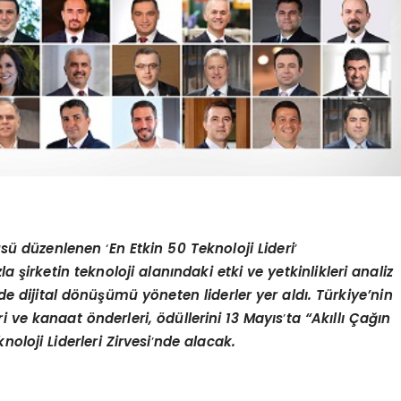
cüsü düzenlenen
‘
En Etkin 50 Teknoloji Lideri
’
la şirketin teknoloji alanındaki etki ve yetkinlikleri analiz
de dijital d
ö
nüşümü y
ö
neten liderler yer aldı. Türkiye’nin
eri ve kanaat
ö
nderleri,
ö
düllerini 13 Mayıs
’
ta “Akıllı Çağın
oloji Liderleri Zirvesi
’
nde alacak.