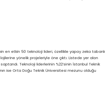
n en etkin 50 teknoloji lideri, özellikle yapay zeka tabanlı
jilerine yönelik projeleriyle öne çıktı. Listede yer alan
aptandı. Teknoloji liderlerinin %22’sinin İstanbul Teknik
6’sının ise Orta Doğu Teknik Üniversitesi mezunu olduğu