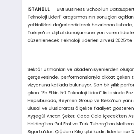
İSTANBUL —
BMI Business School’un DataExpert i
Teknoloji Lideri” araştırmasının sonuçları açıklan
yetkinlikleri değerlendirilerek hazırlanan listed
Türkiye’nin dijital dönüşümüne yön veren liderle
düzenlenecek Teknoloji Liderleri Zirvesi 2025’te
Sektör uzmanları ve akademisyenlerden oluşan 
çerçevesinde, performanslarıyla dikkat çeken tek
vizyonuna katkıda bulunuyor. Son bir yıllık perfor
çıkan “En Etkin 50 Teknoloji Lideri” listesinde Ec
Hepsiburada, Beymen Group ve Beko’nun yanı sır
ulusal ve uluslararası ölçekte faaliyet gösteren 
Ayşegül Arıcan Şeker, Coca Cola İçecek’ten Aslı
Holding’ten Gül Erol ve Türk Tuborg’tan Meltem 
Sigorta’dan Çiğdem Kılıç gibi kadın liderler ise %