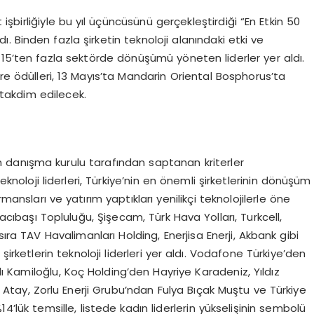
şbirliğiyle bu yıl üçüncüsünü gerçekleştirdiği “En Etkin 50
dı. Binden fazla şirketin teknoloji alanındaki etki ve
e, 15’ten fazla sektörde dönüşümü yöneten liderler yer aldı.
re ödülleri, 13 Mayıs’ta Mandarin Oriental Bosphorus’ta
 takdim edilecek.
danışma kurulu tarafından saptanan kriterler
noloji liderleri, Türkiye’nin en önemli şirketlerinin dönüşüm
mansları ve yatırım yaptıkları yenilikçi teknolojilerle öne
zacıbaşı Topluluğu, Şişecam, Türk Hava Yolları, Turkcell,
a TAV Havalimanları Holding, Enerjisa Enerji, Akbank gibi
şirketlerin teknoloji liderleri yer aldı. Vodafone Türkiye’den
 Kamiloğlu, Koç Holding’den Hayriye Karadeniz, Yıldız
Atay, Zorlu Enerji Grubu’ndan Fulya Bıçak Muştu ve Türkiye
14’lük temsille, listede kadın liderlerin yükselişinin sembolü