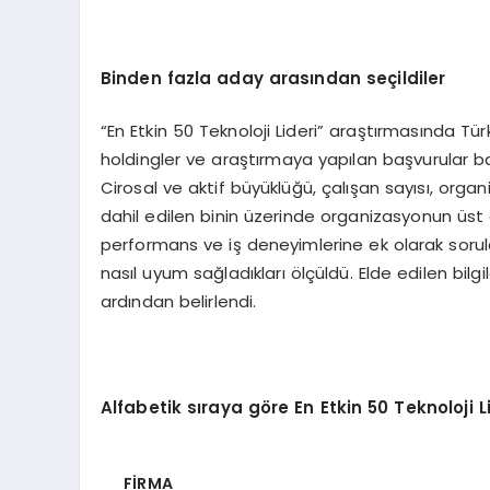
Binden fazla aday arasından seçildiler
“En Etkin 50 Teknoloji Lideri” araştırmasında Tür
holdingler ve araştırmaya yapılan başvurular ba
Cirosal ve aktif büyüklüğü, çalışan sayısı, org
dahil edilen binin üzerinde organizasyonun üst d
performans ve iş deneyimlerine ek olarak sorul
nasıl uyum sağladıkları ölçüldü. Elde edilen bilg
ardından belirlendi.
Alfabetik sıraya g
ö
re En Etkin 50 Teknoloji Li
Fİ
RMA