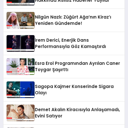
Hakkında Asılsız Haberler Yayıldı
Nilgün Nazlı: Züğürt Ağa’nın Kiraz’ı
Yeniden Gündemde!
İrem Derici, Enerjik Dans
Performansıyla Göz Kamaştırdı
Esra Erol Programından Ayrılan Caner
Toygar Şaşırttı
Sagopa Kajmer Konserinde Sigara
Olayı
Demet Akalın Kiracısıyla Anlaşamadı,
Evini Satıyor