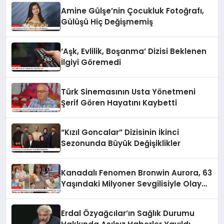
Amine Gülşe’nin Çocukluk Fotoğrafı,
Gülüşü Hiç Değişmemiş
‘Aşk, Evlilik, Boşanma’ Dizisi Beklenen
İlgiyi Göremedi
Türk Sinemasının Usta Yönetmeni
Şerif Gören Hayatını Kaybetti
“Kızıl Goncalar” Dizisinin İkinci
Sezonunda Büyük Değişiklikler
Kanadalı Fenomen Bronwin Aurora, 63
Yaşındaki Milyoner Sevgilisiyle Olay
Yarattı
Erdal Özyağcılar’ın Sağlık Durumu