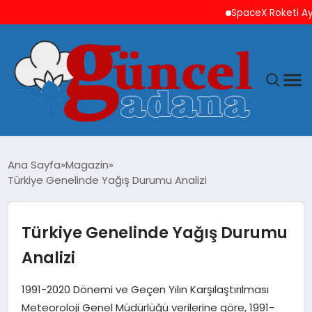
SpaceX Roketi Ay’a Ç
ANASAYFA
Ana Sayfa
Magazin
Türkiye Genelinde Yağış Durumu Analizi
GÜNCEL
YAŞAM
Türkiye Genelinde Yağış Durumu
Analizi
MAGAZIN
1991-2020 Dönemi ve Geçen Yılın Karşılaştırılması
SAĞLIK
Meteoroloji Genel Müdürlüğü verilerine göre, 1991-