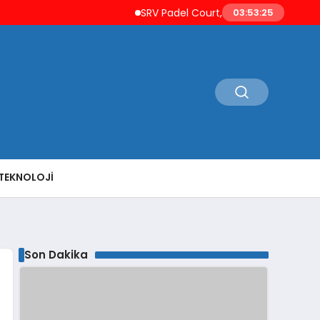
SRV Padel Court, 24 Ülkeye İhracat Yapan 
03:53:26
TEKNOLOJI
Son Dakika