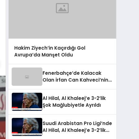
Hakim Ziyech’in Kaçırdığı Gol
Avrupa’da Manşet Oldu
Fenerbahçe’de Kalacak
Olan İrfan Can Kahveci’nin
Yeni Sözleşmesi
Al Hilal, Al Khaleej’e 3-2’lik
Şok Mağlubiyetle Ayrıldı
Suudi Arabistan Pro Ligi’nde
Al Hilal, Al Khaleej’e 3-2’lik
Şok Bir Mağlubiyet Aldı