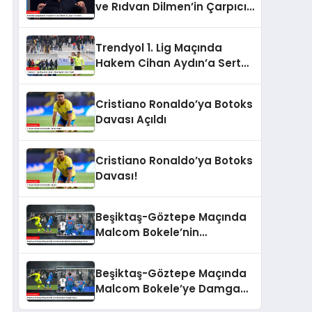
ve Rıdvan Dilmen’in Çarpıcı
Yorumları
Trendyol 1. Lig Maçında
Hakem Cihan Aydın’a Sert
Tepki
Cristiano Ronaldo’ya Botoks
Davası Açıldı
Cristiano Ronaldo’ya Botoks
Davası!
Beşiktaş-Göztepe Maçında
Malcom Bokele’nin
Performansı Damga Vurdu
Beşiktaş-Göztepe Maçında
Malcom Bokele’ye Damga
Vurdu