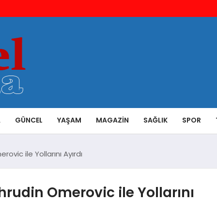
A
GÜNCEL
YAŞAM
MAGAZIN
SAĞLIK
SPOR
ic ile Yollarını Ayırdı
udin Omerovic ile Yollarını