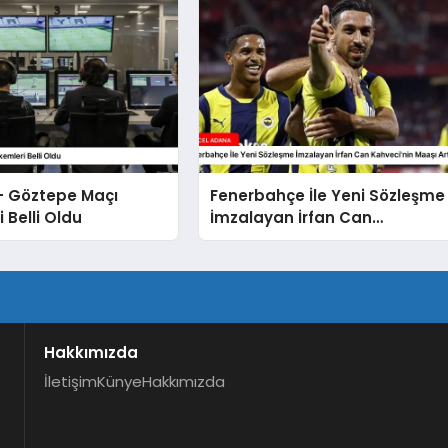
– Göztepe Maçı
Fenerbahçe İle Yeni Sözleşme
 Belli Oldu
İmzalayan İrfan Can
Kahveci’nin Maaşı Arttı
Hakkımızda
İletişim
Künye
Hakkımızda