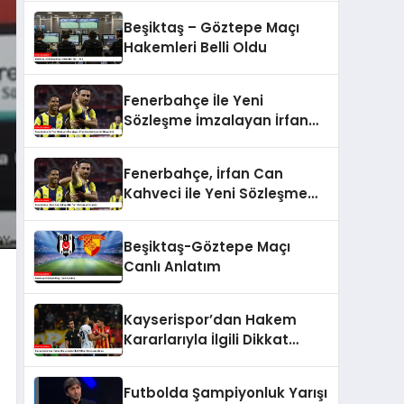
Beşiktaş – Göztepe Maçı
Hakemleri Belli Oldu
Fenerbahçe İle Yeni
Sözleşme İmzalayan İrfan
Can Kahveci’nin Maaşı Arttı
Fenerbahçe, İrfan Can
Kahveci ile Yeni Sözleşme
İmzaladı
Beşiktaş-Göztepe Maçı
Canlı Anlatım
Kayserispor’dan Hakem
Kararlarıyla İlgili Dikkat
Çeken Açıklama
Futbolda Şampiyonluk Yarışı