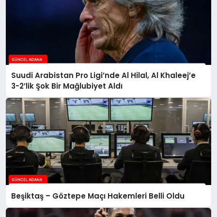
Suudi Arabistan Pro Ligi’nde Al Hilal, Al Khaleej’e
3-2’lik Şok Bir Mağlubiyet Aldı
Beşiktaş – Göztepe Maçı Hakemleri Belli Oldu