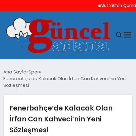
Mutfaktan Çamaşır Od
ANASAYFA
Ana Sayfa
Spor
Fenerbahçe’de Kalacak Olan İrfan Can Kahveci’nin Yeni
GÜNCEL
Sözleşmesi
YAŞAM
Fenerbahçe’de Kalacak Olan
MAGAZIN
İrfan Can Kahveci’nin Yeni
Sözleşmesi
SAĞLIK