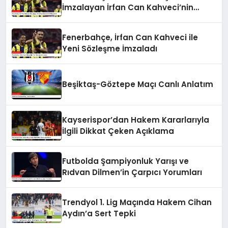
İmzalayan İrfan Can Kahveci’nin
Maaşı Arttı
Fenerbahçe, İrfan Can Kahveci ile
Yeni Sözleşme İmzaladı
Beşiktaş-Göztepe Maçı Canlı Anlatım
Kayserispor’dan Hakem Kararlarıyla
İlgili Dikkat Çeken Açıklama
Futbolda Şampiyonluk Yarışı ve
Rıdvan Dilmen’in Çarpıcı Yorumları
Trendyol 1. Lig Maçında Hakem Cihan
Aydın’a Sert Tepki