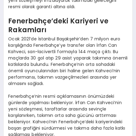
yeni sözleşmeyi imzalayarak takımdaki geleceğini
resmi olarak garanti altına aldı.
Fenerbahçe’deki Kariyeri ve
Rakamları
Ocak 2021’de İstanbul Başakşehir’den 7 milyon euro
karşılığında Fenerbahçe’ye transfer olan İrfan Can
Kahveci, sarı-lacivertli formayla 144 maça çıktı. Bu
maçlarda 30 gol atıp 29 asist yaparak takımına önemli
katkılarda bulundu. Fenerbahçe’nin orta sahadaki
önemli oyuncularından biri haline gelen Kahveci’nin
performansı, takımın vazgeçilmezleri arasında yer
almasını sağladı.
Fenerbahçe’nin resmi açıklamasının önümüzdeki
günlerde yapılması bekleniyor. İrfan Can Kahveci’nin
yeni sözleşmesi, taraftarlar arasında sevinçle
karşılanırken, takımın orta saha gücünü arttırması
bekleniyor. Kahveci’nin Fenerbahçe’deki kariyerindeki
başarı grafiğini sürdürmesi ve takıma daha fazla katkı
sağlaması bekleniyor.