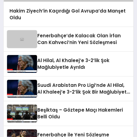
Hakim Ziyech’in Kaçırdığı Gol Avrupa’da Manşet
Oldu
Fenerbahçe’de Kalacak Olan İrfan
Can Kahveci’nin Yeni Sözleşmesi
Al Hilal, Al Khaleej’e 3-2’lik Şok
Mağlubiyetle Ayrıldı
Suudi Arabistan Pro Ligi’nde Al Hilal,
Al Khaleej’e 3-2’lik Şok Bir Mağlubiyet
Aldı
Beşiktaş – Göztepe Maçı Hakemleri
Belli Oldu
Fenerbahçe İle Yeni Sözleşme