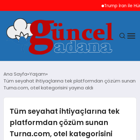
Trump İran ile Hürmüz
ANASAYFA
Ana Sayfa
Yaşam
Tüm seyahat ihtiyaçlarına tek platformdan çözüm sunan
GÜNCEL
Turna.com, otel kategorisini yayına aldı
YAŞAM
Tüm seyahat ihtiyaçlarına tek
MAGAZIN
platformdan çözüm sunan
Turna.com, otel kategorisini
SAĞLIK