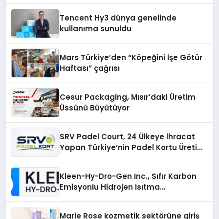
Deneyimi
Tencent Hy3 dünya genelinde
kullanıma sunuldu
Mars Türkiye’den “Köpeğini İşe Götür
Haftası” çağrısı
Cesur Packaging, Mısır’daki Üretim
Üssünü Büyütüyor
SRV Padel Court, 24 Ülkeye İhracat
Yapan Türkiye’nin Padel Kortu Üretim
Gücü
Kleen-Hy-Dro-Gen Inc., Sıfır Karbon
Emisyonlu Hidrojen Isıtma
Teknolojisinde ISO ve TSSA
Düzenleyici Onaylarını Aldı
Marie Rose kozmetik sektörüne giriş