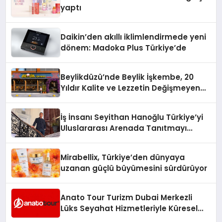
yaptı
Daikin’den akıllı iklimlendirmede yeni
dönem: Madoka Plus Türkiye’de
Beylikdüzü’nde Beylik İşkembe, 20
Yıldır Kalite ve Lezzetin Değişmeyen
Adresi
İş İnsanı Seyithan Hanoğlu Türkiye’yi
Uluslararası Arenada Tanıtmayı
Hedefliyor
Mirabellix, Türkiye’den dünyaya
uzanan güçlü büyümesini sürdürüyor
Anato Tour Turizm Dubai Merkezli
Lüks Seyahat Hizmetleriyle Küresel
Turizmde Öne Çıkıyor