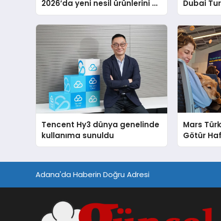
2026’da yeni nesil ürünlerini ve
Dubai Tu
global marka vizyonunu
Operasyo
sergiledi
Yaratıyor
Tencent Hy3 dünya genelinde
Mars Türk
kullanıma sunuldu
Götür Haf
Adana'da Haberin Doğru Adresi