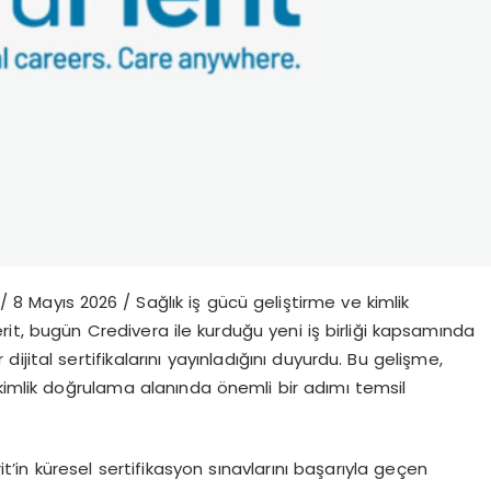
/ 8 May
ı
s 2026 /
Sa
ğ
l
ı
k i
ş
g
ü
c
ü
geli
ş
tirme ve kimlik
erit, bug
ü
n Credivera ile kurdu
ğ
u yeni i
ş
birli
ğ
i kapsam
ı
nda
r dijital sertifikalar
ı
n
ı
yay
ı
nlad
ığı
n
ı
duyurdu. Bu geli
ş
me,
kimlik do
ğ
rulama alan
ı
nda
ö
nemli bir ad
ı
m
ı
temsil
it
’
in k
ü
resel sertifikasyon s
ı
navlar
ı
n
ı
ba
ş
ar
ı
yla ge
ç
en