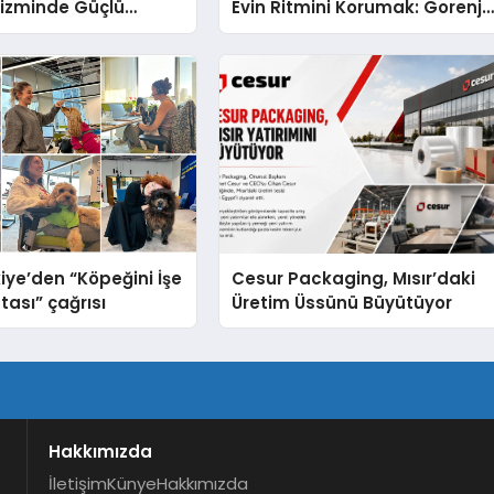
rizminde Güçlü
Evin Ritmini Korumak: Gorenje
n Ağıyla Fark
Cihazlarında Dürüst Teknik
Destek Deneyimi
iye’den “Köpeğini İşe
Cesur Packaging, Mısır’daki
tası” çağrısı
Üretim Üssünü Büyütüyor
Hakkımızda
İletişim
Künye
Hakkımızda