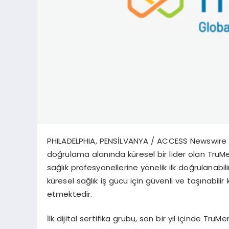
PHILADELPHIA, PENS
İ
LVANYA /
ACCESS Newswire
do
ğ
rulama alan
ı
nda k
ü
resel bir lider olan TruM
sa
ğ
l
ı
k profesyonellerine y
ö
nelik ilk do
ğ
rulanabili
k
ü
resel sa
ğ
l
ı
k i
ş
g
ü
c
ü
i
ç
in g
ü
venli ve ta
şı
nabilir 
etmektedir.
İ
lk dijital sertifika grubu, son bir y
ı
l i
ç
inde TruMer