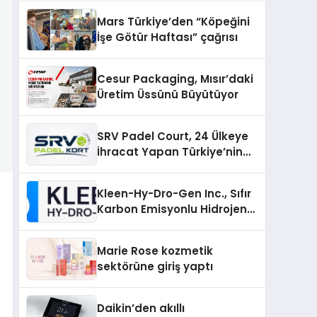
Mars Türkiye’den “Köpeğini
İşe Götür Haftası” çağrısı
Cesur Packaging, Mısır’daki
Üretim Üssünü Büyütüyor
SRV Padel Court, 24 Ülkeye
İhracat Yapan Türkiye’nin
Padel Kortu Üretim Gücü
Kleen-Hy-Dro-Gen Inc., Sıfır
Karbon Emisyonlu Hidrojen
Isıtma Teknolojisinde ISO ve
TSSA Düzenleyici Onaylarını
Marie Rose kozmetik
Aldı
sektörüne giriş yaptı
Daikin’den akıllı