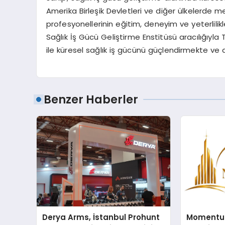
Amerika Birle
ş
ik Devletleri ve di
ğ
er
ü
lkelerde me
profesyonellerinin e
ğ
itim, deneyim ve yeterlilikl
Sa
ğ
l
ı
k
İş
G
ü
c
ü
Geli
ş
tirme Enstit
ü
s
ü
arac
ı
l
ığı
yla 
ile k
ü
resel sa
ğ
l
ı
k i
ş
g
ü
c
ü
n
ü
g
üç
lendirmekte ve a
Benzer Haberler
Derya Arms, İstanbul Prohunt
Momentur