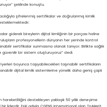
sunuyor”
ş
eklinde konu
ş
tu.
ac
ı
l
ığı
yla
ş
ifrelenmi
ş
sertifikalar ve do
ğ
rulanm
ış
kimlik
esteklemektedir.
lar giderek bireylerin dijital kimli
ğ
inin bir par
ç
as
ı
haline
rulu
ş
lar
ı
n profesyonellerin d
ü
nyan
ı
n her yerinde kontrol
anabilir sertifikalar sunmas
ı
na olanak tan
ı
yor. Birlikte sa
ğ
l
ı
k
e g
ü
venilir bir sistem olu
ş
turuyoruz” dedi.
ariyerleri boyunca ta
şı
yabilecekleri ta
şı
nabilir sertifikalar
ı
n
lanabilir dijital kimlik sistemlerine y
ö
nelik daha geni
ş ç
apl
ı
n hareketlili
ğ
ini destekleyen yakla
şı
k 50 y
ı
ll
ı
k deneyime
 bir liderdir. Eski ad
ı
yla CGFNS International olan TruMerit,