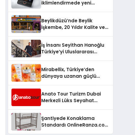
iklimlendirmede yeni
dönem: Madoka Plus
Türkiye’de
Beylikdüzü’nde Beylik
İşkembe, 20 Yıldır Kalite ve
Lezzetin Değişmeyen Adresi
İş İnsanı Seyithan Hanoğlu
Türkiye’yi Uluslararası
Arenada Tanıtmayı
Hedefliyor
Mirabellix, Türkiye’den
dünyaya uzanan güçlü
büyümesini sürdürüyor
Anato Tour Turizm Dubai
Merkezli Lüks Seyahat
Hizmetleriyle Küresel
Turizmde Öne Çıkıyor
Şantiyede Konaklama
Standardı OnlineRanza.com
İle Yükseliyor