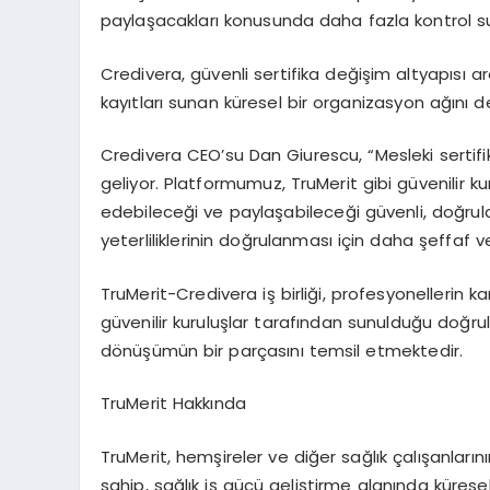
payla
ş
acaklar
ı
konusunda daha fazla kontrol 
Credivera, g
ü
venli sertifika de
ğ
i
ş
im altyap
ı
s
ı
ar
kay
ı
tlar
ı
sunan k
ü
resel bir organizasyon a
ğı
n
ı
d
Credivera CEO
’
su Dan Giurescu, “Mesleki sertifika
geliyor. Platformumuz, TruMerit gibi g
ü
venilir ku
edebilece
ğ
i ve payla
ş
abilece
ğ
i g
ü
venli, do
ğ
rul
yeterliliklerinin do
ğ
rulanmas
ı
i
ç
in daha
ş
effaf v
TruMerit-Credivera i
ş
birli
ğ
i, profesyonellerin k
g
ü
venilir kurulu
ş
lar taraf
ı
ndan sunuldu
ğ
u do
ğ
ru
d
ö
n
üşü
m
ü
n bir par
ç
as
ı
n
ı
temsil etmektedir.
TruMerit Hakk
ı
nda
TruMerit, hem
ş
ireler ve di
ğ
er sa
ğ
l
ı
k
ç
al
ış
anlar
ı
n
ı
sahip, sa
ğ
l
ı
k i
ş
g
ü
c
ü
geli
ş
tirme alan
ı
nda k
ü
resel