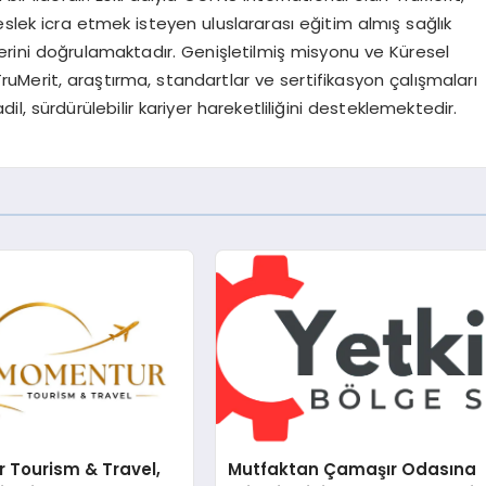
slek icra etmek isteyen uluslararas
ı
e
ğ
itim alm
ış
sa
ğ
l
ı
k
erini do
ğ
rulamaktad
ı
r. Geni
ş
letilmi
ş
misyonu ve K
ü
resel
TruMerit, ara
ş
t
ı
rma, standartlar ve sertifikasyon
ç
al
ış
malar
ı
dil, s
ü
rd
ü
r
ü
lebilir kariyer hareketlili
ğ
ini desteklemektedir.
 Tourism & Travel,
Mutfaktan Çamaşır Odasına