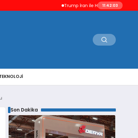
Trump İran ile Hürmüz ve Nükleer Silah
11:42:04
TEKNOLOJI
du
Son Dakika