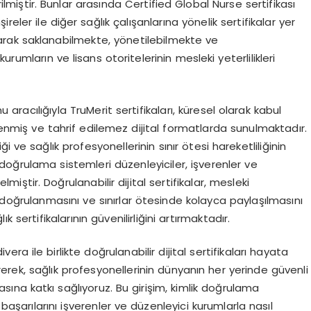
ilmi
ş
tir. Bunlar aras
ı
nda
Certified Global Nurse sertifikas
ı
m
ş
ireler ile di
ğ
er sa
ğ
l
ı
k
ç
al
ış
anlar
ı
na y
ö
nelik sertifikalar yer
olarak saklanabilmekte, y
ö
netilebilmekte ve
 kurumlar
ı
n ve lisans otoritelerinin mesleki yeterlilikleri
mu arac
ı
l
ığı
yla TruMerit sertifikalar
ı
, k
ü
resel olarak kabul
lenmi
ş
ve tahrif edilemez dijital formatlarda sunulmaktad
ı
r.
i
ğ
i ve sa
ğ
l
ı
k profesyonellerinin s
ı
n
ı
r
ö
tesi hareketlili
ğ
inin
 do
ğ
rulama sistemleri d
ü
zenleyiciler, i
ş
verenler ve
gelmi
ş
tir. Do
ğ
rulanabilir dijital sertifikalar, mesleki
 do
ğ
rulanmas
ı
n
ı
ve s
ı
n
ı
rlar
ö
tesinde kolayca payla
şı
lmas
ı
n
ı
ğ
l
ı
k sertifikalar
ı
n
ı
n g
ü
venilirli
ğ
ini art
ı
rmaktad
ı
r.
ivera ile birlikte do
ğ
rulanabilir dijital sertifikalar
ı
hayata
erek, sa
ğ
l
ı
k profesyonellerinin d
ü
nyan
ı
n her yerinde g
ü
venli
as
ı
na katk
ı
sa
ğ
l
ı
yoruz. Bu giri
ş
im, kimlik do
ğ
rulama
 ba
ş
ar
ı
lar
ı
n
ı
i
ş
verenler ve d
ü
zenleyici kurumlarla nas
ı
l