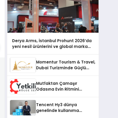
Derya Arms, İstanbul Prohunt 2026’da
yeni nesil ürünlerini ve global marka
vizyonunu sergiledi
Momentur Tourism & Travel,
Dubai Turizminde Güçlü
Operasyon Ağıyla Fark
Yaratıyor
Mutfaktan Çamaşır
Odasına Evin Ritmini
Korumak: Gorenje
Cihazlarında Dürüst Teknik
Tencent Hy3 dünya
Destek Deneyimi
genelinde kullanıma
sunuldu