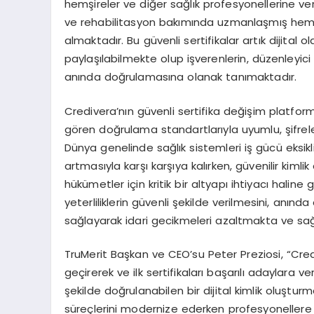
hem
ş
ireler ve di
ğ
er sa
ğ
l
ı
k profesyonellerine ver
ve
rehabilitasyon bak
ı
m
ı
nda uzmanla
ş
m
ış
he
almaktad
ı
r. Bu g
ü
venli sertifikalar art
ı
k dijital 
payla
şı
labilmekte olup i
ş
verenlerin, d
ü
zenleyici
an
ı
nda do
ğ
rulamas
ı
na olanak tan
ı
maktad
ı
r.
Credivera
’
n
ı
n g
ü
venli sertifika de
ğ
i
ş
im platfor
g
ö
ren do
ğ
rulama standartlar
ı
yla uyumlu,
ş
ifre
D
ü
nya genelinde sa
ğ
l
ı
k sistemleri i
ş
g
ü
c
ü
eksikl
artmas
ı
yla kar
şı
kar
şı
ya kal
ı
rken, g
ü
venilir kimlik
h
ü
k
ü
metler i
ç
in kritik bir altyap
ı
ihtiyac
ı
haline 
yeterliliklerin g
ü
venli
ş
ekilde verilmesini, an
ı
nda
sa
ğ
layarak idari gecikmeleri azaltmakta ve sa
TruMerit Ba
ş
kan ve CEO
’
su Peter Preziosi, “Cred
ge
ç
irerek ve ilk sertifikalar
ı
ba
ş
ar
ı
l
ı
adaylara ver
ş
ekilde do
ğ
rulanabilen bir dijital kimlik olu
ş
turm
s
ü
re
ç
lerini modernize ederken profesyonellere