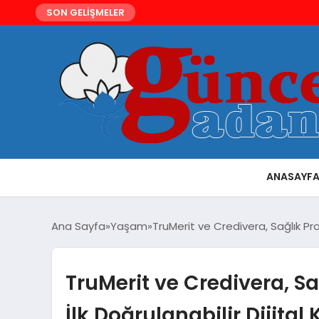
SON GELİŞMELER
ANASAYF
Ana Sayfa
Yaşam
TruMerit ve Credivera, Sağlık Prof
TruMerit ve Credivera, Sa
İlk Doğrulanabilir Dijital