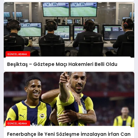
Beşiktaş – Göztepe Maçı Hakemleri Belli Oldu
Fenerbahçe İle Yeni Sözleşme İmzalayan İrfan Can