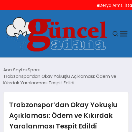
Derya Arms, İstanbul 
ANASAYFA
Ana Sayfa
Spor
Trabzonspor’dan Okay Yokuşlu Açıklaması: Ödem ve
GÜNCEL
Kıkırdak Yaralanması Tespit Edildi
YAŞAM
Trabzonspor’dan Okay Yokuşlu
MAGAZIN
Açıklaması: Ödem ve Kıkırdak
Yaralanması Tespit Edildi
SAĞLIK