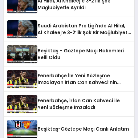
Al Hilal, Al Khaleej’e 3-2’lik Şok
Mağlubiyetle Ayrıldı
Suudi Arabistan Pro Ligi’nde Al Hilal,
Al Khaleej’e 3-2’lik Şok Bir Mağlubiyet
Aldı
Beşiktaş – Göztepe Maçı Hakemleri
Belli Oldu
Fenerbahçe İle Yeni Sözleşme
İmzalayan İrfan Can Kahveci’nin
Maaşı Arttı
Fenerbahçe, İrfan Can Kahveci ile
Yeni Sözleşme İmzaladı
Beşiktaş-Göztepe Maçı Canlı Anlatım