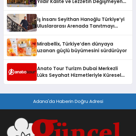
Yıldır Kalite ve Lezzetin Değişmeyen
Adresi
İş İnsanı Seyithan Hanoğlu Türkiye’yi
Uluslararası Arenada Tanıtmayı
Hedefliyor
Mirabellix, Türkiye’den dünyaya
uzanan güçlü büyümesini sürdürüyor
Anato Tour Turizm Dubai Merkezli
Lüks Seyahat Hizmetleriyle Küresel
Turizmde Öne Çıkıyor
Adana'da Haberin Doğru Adresi