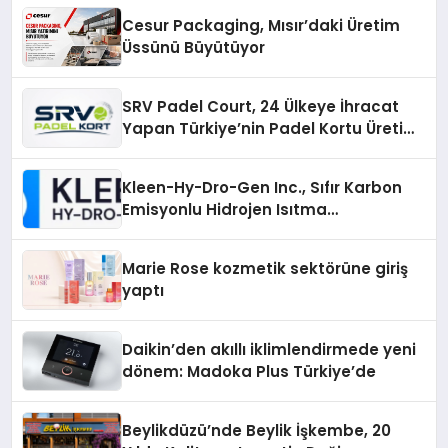
Cesur Packaging, Mısır’daki Üretim
Üssünü Büyütüyor
SRV Padel Court, 24 Ülkeye İhracat
Yapan Türkiye’nin Padel Kortu Üretim
Gücü
Kleen-Hy-Dro-Gen Inc., Sıfır Karbon
Emisyonlu Hidrojen Isıtma
Teknolojisinde ISO ve TSSA
Düzenleyici Onaylarını Aldı
Marie Rose kozmetik sektörüne giriş
yaptı
Daikin’den akıllı iklimlendirmede yeni
dönem: Madoka Plus Türkiye’de
Beylikdüzü’nde Beylik İşkembe, 20