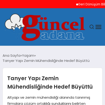
Geri Dönüşüm Bilinci H
ANASAYFA
Ana Sayfa
Yaşam
Tanyer Yapı Zemin Mühendisliğinde Hedef Büyüttü
GÜNCEL
YAŞAM
Tanyer Yapı Zemin
Mühendisliğinde Hedef Büyüttü
MAGAZIN
Altyapı ve zemin mühendisliği alanında tanınmış
SAĞLIK
firmalara çözüm ortaklığı sunduklarını belirten