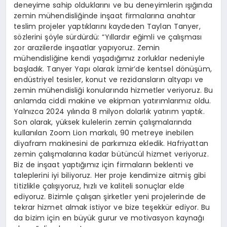
deneyime sahip olduklarını ve bu deneyimlerin ışığında
zemin mühendisliğinde inşaat firmalarına anahtar
teslim projeler yaptıklarını kaydeden Taylan Tanyer,
sözlerini şöyle sürdürdü: “Yıllardır eğimli ve çalışması
zor arazilerde inşaatlar yapıyoruz. Zemin
mühendisliğine kendi yaşadığımız zorluklar nedeniyle
başladık. Tanyer Yapı olarak İzmir’de kentsel dönüşüm,
endüstriyel tesisler, konut ve rezidansların altyapı ve
zemin mühendisliği konularında hizmetler veriyoruz. Bu
anlamda ciddi makine ve ekipman yatırımlarımız oldu.
Yalnızca 2024 yılında 8 milyon dolarlık yatırım yaptık.
Son olarak, yüksek kulelerin zemin çalışmalarında
kullanılan Zoom Lion markalı, 90 metreye inebilen
diyafram makinesini de parkımıza ekledik. Hafriyattan
zemin çalışmalarına kadar bütüncül hizmet veriyoruz.
Biz de inşaat yaptığımız için firmaların beklenti ve
taleplerini iyi biliyoruz. Her proje kendimize aitmiş gibi
titizlikle çalışıyoruz, hızlı ve kaliteli sonuçlar elde
ediyoruz. Bizimle çalışan şirketler yeni projelerinde de
tekrar hizmet almak istiyor ve bize teşekkür ediyor. Bu
da bizim için en büyük gurur ve motivasyon kaynağı