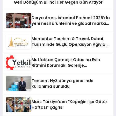
Geri Dönüşüm Bilinci Her Geçen Gün Artıyor
Derya Arms, İstanbul Prohunt 2026’da
yeni nesil ürünlerini ve global marka
vizyonunu sergiledi
Momentur Tourism & Travel, Dubai
Turizminde Güçlü Operasyon Ağıyla
Fark Yaratıyor
Mutfaktan Çamaşır Odasına Evin
Ritmini Korumak: Gorenje
Cihazlarında Dürüst Teknik Destek
Deneyimi
Tencent Hy3 dünya genelinde
kullanıma sunuldu
Mars Türkiye’den “Köpeğini İşe Götür
Haftası” çağrısı