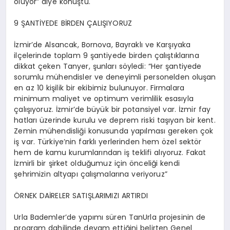
oluyor” diye konuştu.
9 ŞANTİYEDE BİRDEN ÇALIŞIYORUZ
İzmir’de Alsancak, Bornova, Bayraklı ve Karşıyaka
ilçelerinde toplam 9 şantiyede birden çalıştıklarına
dikkat çeken Tanyer, şunları söyledi: “Her şantiyede
sorumlu mühendisler ve deneyimli personelden oluşan
en az 10 kişilik bir ekibimiz bulunuyor. Firmalara
minimum maliyet ve optimum verimlilik esasıyla
çalışıyoruz. İzmir’de büyük bir potansiyel var. İzmir fay
hatları üzerinde kurulu ve deprem riski taşıyan bir kent.
Zemin mühendisliği konusunda yapılması gereken çok
iş var. Türkiye’nin farklı yerlerinden hem özel sektör
hem de kamu kurumlarından iş teklifi alıyoruz. Fakat
İzmirli bir şirket olduğumuz için önceliği kendi
şehrimizin altyapı çalışmalarına veriyoruz”
ÖRNEK DAİRELER SATIŞLARIMIZI ARTIRDI
Urla Bademler’de yapımı süren TanUrla projesinin de
program dahilinde devam ettiğini belirten Genel