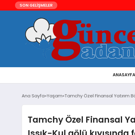
SON GELİŞMELER
ANASAYF
Ana Sayfa
Yaşam
Tamchy Özel Finansal Yatırım Bölg
Tamchy Özel Finansal Yat
Issık-Kul gölü kıyısında f