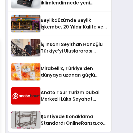
iklimlendirmede yeni
dönem: Madoka Plus
Türkiye’de
Beylikdüzü’nde Beylik
İşkembe, 20 Yıldır Kalite ve
Lezzetin Değişmeyen Adresi
İş İnsanı Seyithan Hanoğlu
Türkiye’yi Uluslararası
Arenada Tanıtmayı
Hedefliyor
Mirabellix, Türkiye’den
dünyaya uzanan güçlü
büyümesini sürdürüyor
Anato Tour Turizm Dubai
Merkezli Lüks Seyahat
Hizmetleriyle Küresel
Turizmde Öne Çıkıyor
Şantiyede Konaklama
Standardı OnlineRanza.com
İle Yükseliyor