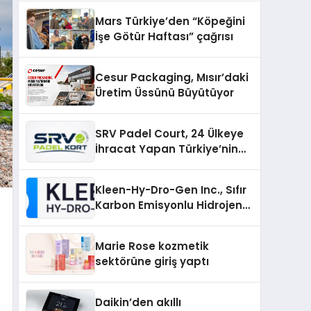
Mars Türkiye’den “Köpeğini
İşe Götür Haftası” çağrısı
Cesur Packaging, Mısır’daki
Üretim Üssünü Büyütüyor
SRV Padel Court, 24 Ülkeye
İhracat Yapan Türkiye’nin
Padel Kortu Üretim Gücü
Kleen-Hy-Dro-Gen Inc., Sıfır
Karbon Emisyonlu Hidrojen
Isıtma Teknolojisinde ISO ve
TSSA Düzenleyici Onaylarını
Marie Rose kozmetik
Aldı
sektörüne giriş yaptı
Daikin’den akıllı