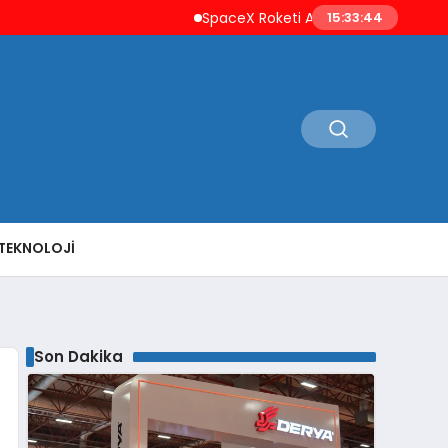
SpaceX Roketi Ay’a Çarptı Uzay Çöpleri Endişes
15:33:46
TEKNOLOJI
Son Dakika