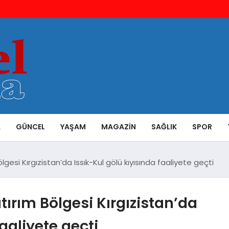
A
GÜNCEL
YAŞAM
MAGAZIN
SAĞLIK
SPOR
esi Kırgızistan’da Issık-Kul gölü kıyısında faaliyete geçti
ırım Bölgesi Kırgızistan’da
aaliyete geçti