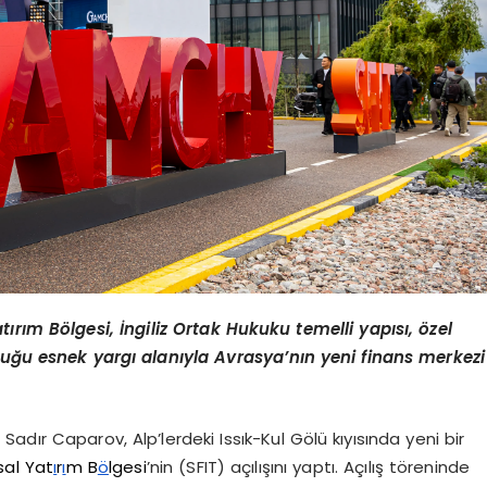
ırım Bölgesi, İngiliz Ortak Hukuku temelli yapısı, özel
nduğu esnek yargı alanıyla Avrasya’nın yeni finans merkezi
dır Caparov, Alp’lerdeki Issık-Kul Gölü kıyısında yeni bir
sal Yat
ı
r
ı
m B
ö
lgesi
’nin (SFIT) açılışını yaptı. Açılış töreninde