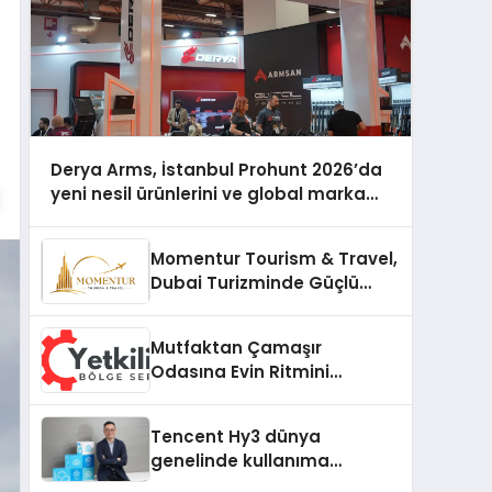
Derya Arms, İstanbul Prohunt 2026’da
yeni nesil ürünlerini ve global marka
vizyonunu sergiledi
Momentur Tourism & Travel,
Dubai Turizminde Güçlü
Operasyon Ağıyla Fark
Yaratıyor
Mutfaktan Çamaşır
Odasına Evin Ritmini
Korumak: Gorenje
Cihazlarında Dürüst Teknik
Tencent Hy3 dünya
Destek Deneyimi
genelinde kullanıma
sunuldu