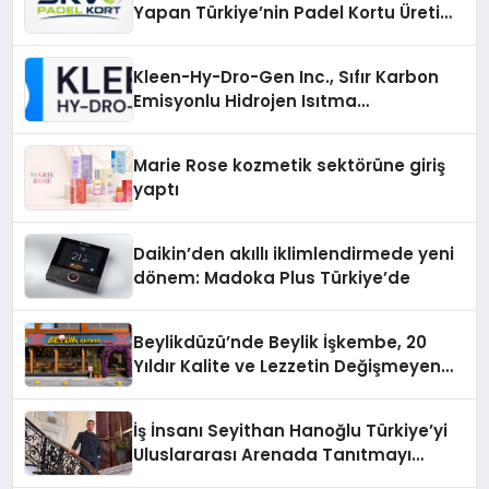
Yapan Türkiye’nin Padel Kortu Üretim
Gücü
Kleen-Hy-Dro-Gen Inc., Sıfır Karbon
Emisyonlu Hidrojen Isıtma
Teknolojisinde ISO ve TSSA
Düzenleyici Onaylarını Aldı
Marie Rose kozmetik sektörüne giriş
yaptı
Daikin’den akıllı iklimlendirmede yeni
dönem: Madoka Plus Türkiye’de
Beylikdüzü’nde Beylik İşkembe, 20
Yıldır Kalite ve Lezzetin Değişmeyen
Adresi
İş İnsanı Seyithan Hanoğlu Türkiye’yi
Uluslararası Arenada Tanıtmayı
Hedefliyor