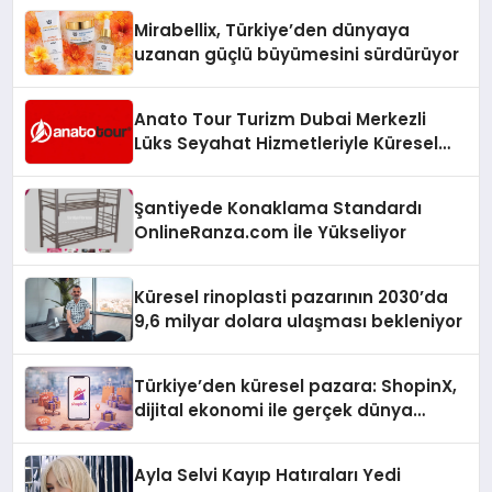
Mirabellix, Türkiye’den dünyaya
uzanan güçlü büyümesini sürdürüyor
Anato Tour Turizm Dubai Merkezli
Lüks Seyahat Hizmetleriyle Küresel
Turizmde Öne Çıkıyor
Şantiyede Konaklama Standardı
OnlineRanza.com İle Yükseliyor
Küresel rinoplasti pazarının 2030’da
9,6 milyar dolara ulaşması bekleniyor
Türkiye’den küresel pazara: ShopinX,
dijital ekonomi ile gerçek dünya
alışverişini bir araya getirmeyi
hedefliyor
Ayla Selvi Kayıp Hatıraları Yedi