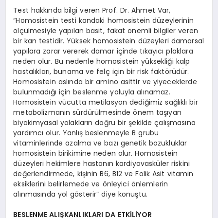
Test hakkında bilgi veren Prof. Dr. Ahmet Var,
“Homosistein testi kandaki homosistein düzeylerinin
ölçülmesiyle yapılan basit, fakat önemli bilgiler veren
bir kan testidir. Yüksek homosistein düzeyleri damarsal
yapılara zarar vererek damar içinde tıkayıcı plaklara
neden olur. Bu nedenle homosistein yüksekliği kalp
hastalıkları, bunama ve felç için bir risk faktörüdür.
Homosistein aslında bir amino asittir ve yiyeceklerde
bulunmadığı için beslenme yoluyla alınamaz.
Homosistein vücutta metilasyon dediğimiz sağlıklı bir
metabolizmanın sürdürülmesinde önem taşıyan
biyokimyasal yolakların doğru bir şekilde çalışmasına
yardımcı olur. Yanlış beslenmeyle B grubu
vitaminlerinde azalma ve bazı genetik bozukluklar
homosistein birikimine neden olur. Homosistein
düzeyleri hekimlere hastanın kardiyovasküler riskini
değerlendirmede, kişinin B6, B12 ve Folik Asit vitamin
eksiklerini belirlemede ve önleyici önlemlerin
alınmasında yol gösterir” diye konuştu.
BESLENME ALIŞKANLIKLARI DA ETKİLİYOR