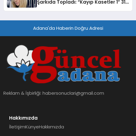
Şarkıda Topladı: “Kayıp Kasetler 1” 31
Temmuz’da Çıktı
Adana'da Haberin Doğru Adresi
Reklam & İşbirliği:
habersonuclari@gmail.com
Hakkımızda
İletişim
Künye
Hakkımızda