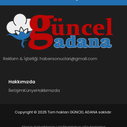
SPOR
TEKNOLOJI
Reklam & İşbirliği:
habersonuclari@gmail.com
Hakkımızda
İletişim
Künye
Hakkımızda
Copyright © 2025 Tüm hakları GÜNCEL ADANA saklıdır.
Mersin Haber
Mersin Lojistik
antalya villa kiralama