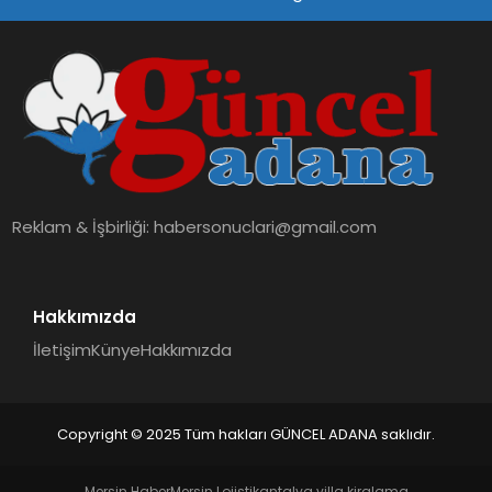
SPOR
TEKNOLOJI
Reklam & İşbirliği:
habersonuclari@gmail.com
Hakkımızda
İletişim
Künye
Hakkımızda
Copyright © 2025 Tüm hakları GÜNCEL ADANA saklıdır.
Mersin Haber
Mersin Lojistik
antalya villa kiralama