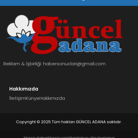
SPOR
TEKNOLOJI
Reklam & İşbirliği:
habersonuclari@gmail.com
Hakkımızda
İletişim
Künye
Hakkımızda
Copyright © 2025 Tüm hakları GÜNCEL ADANA saklıdır.
Mersin Haber
Mersin Lojistik
antalya villa kiralama