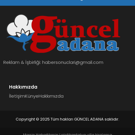
SPOR
TEKNOLOJI
Reklam & İşbirliği:
habersonuclari@gmail.com
Hakkımızda
İletişim
Künye
Hakkımızda
Copyright © 2025 Tüm hakları GÜNCEL ADANA saklıdır.
Mersin Haber
Mersin Lojistik
antalya villa kiralama