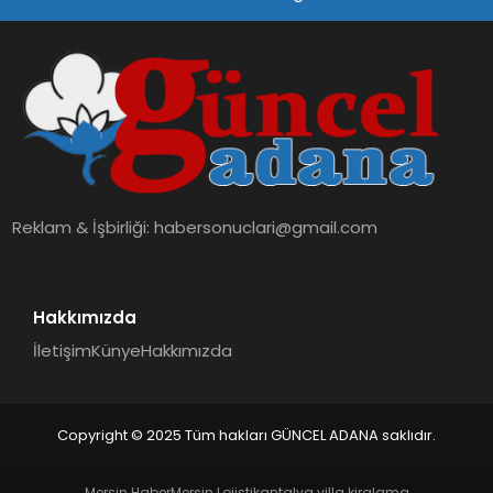
SPOR
TEKNOLOJI
Reklam & İşbirliği:
habersonuclari@gmail.com
Hakkımızda
İletişim
Künye
Hakkımızda
Copyright © 2025 Tüm hakları GÜNCEL ADANA saklıdır.
Mersin Haber
Mersin Lojistik
antalya villa kiralama