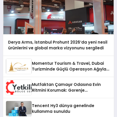
Derya Arms, İstanbul Prohunt 2026’da yeni nesil
ürünlerini ve global marka vizyonunu sergiledi
Momentur Tourism & Travel, Dubai
Turizminde Güçlü Operasyon Ağıyla
Fark Yaratıyor
Mutfaktan Çamaşır Odasına Evin
Ritmini Korumak: Gorenje
Cihazlarında Dürüst Teknik Destek
Deneyimi
Tencent Hy3 dünya genelinde
kullanıma sunuldu