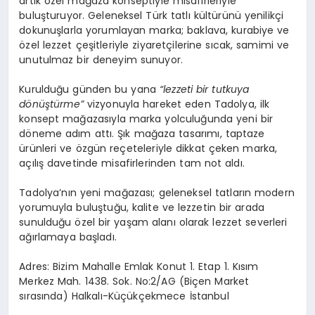
artık özel mağaza konseptiyle misafirleriyle
buluşturuyor. Geleneksel Türk tatlı kültürünü yenilikçi
dokunuşlarla yorumlayan marka; baklava, kurabiye ve
özel lezzet çeşitleriyle ziyaretçilerine sıcak, samimi ve
unutulmaz bir deneyim sunuyor.
Kurulduğu günden bu yana
“lezzeti bir tutkuya
dönüştürme”
vizyonuyla hareket eden Tadolya, ilk
konsept mağazasıyla marka yolculuğunda yeni bir
döneme adım attı. Şık mağaza tasarımı, taptaze
ürünleri ve özgün reçeteleriyle dikkat çeken marka,
açılış davetinde misafirlerinden tam not aldı.
Tadolya’nın yeni mağazası; geleneksel tatların modern
yorumuyla buluştuğu, kalite ve lezzetin bir arada
sunulduğu özel bir yaşam alanı olarak lezzet severleri
ağırlamaya başladı.
Adres: Bizim Mahalle Emlak Konut 1. Etap 1. Kısım
Merkez Mah. 1438. Sok. No:2/AG (Biçen Market
sırasında) Halkalı-Küçükçekmece İstanbul