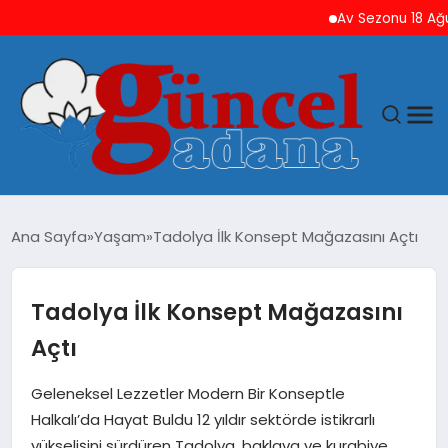
Av Sezonu 18 Ağustos’ta 
ANASAYFA
Ana Sayfa
Yaşam
Tadolya İlk Konsept Mağazasını Açtı
GÜNCEL
Tadolya İlk Konsept Mağazasını
YAŞAM
Açtı
MAGAZIN
Geleneksel Lezzetler Modern Bir Konseptle
Halkalı’da Hayat Buldu 12 yıldır sektörde istikrarlı
SAĞLIK
yükselişini sürdüren Tadolya, baklava ve kurabiye