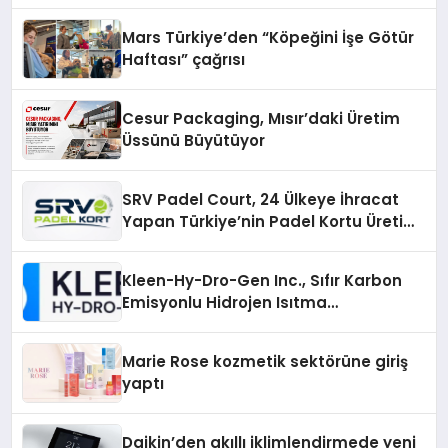
Mars Türkiye’den “Köpeğini İşe Götür
Haftası” çağrısı
Cesur Packaging, Mısır’daki Üretim
Üssünü Büyütüyor
SRV Padel Court, 24 Ülkeye İhracat
Yapan Türkiye’nin Padel Kortu Üretim
Gücü
Kleen-Hy-Dro-Gen Inc., Sıfır Karbon
Emisyonlu Hidrojen Isıtma
Teknolojisinde ISO ve TSSA
Düzenleyici Onaylarını Aldı
Marie Rose kozmetik sektörüne giriş
yaptı
Daikin’den akıllı iklimlendirmede yeni