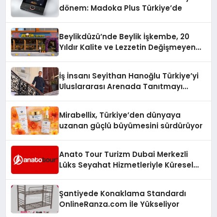
dönem: Madoka Plus Türkiye’de
Beylikdüzü’nde Beylik İşkembe, 20
Yıldır Kalite ve Lezzetin Değişmeyen
Adresi
İş İnsanı Seyithan Hanoğlu Türkiye’yi
Uluslararası Arenada Tanıtmayı
Hedefliyor
Mirabellix, Türkiye’den dünyaya
uzanan güçlü büyümesini sürdürüyor
Anato Tour Turizm Dubai Merkezli
Lüks Seyahat Hizmetleriyle Küresel
Turizmde Öne Çıkıyor
Şantiyede Konaklama Standardı
OnlineRanza.com İle Yükseliyor