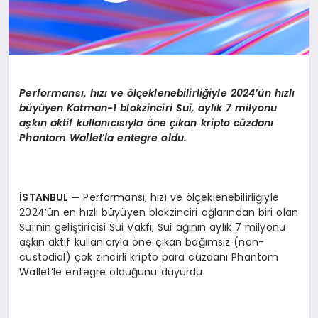
Performansı
, h
ızı
ve
ö
lçeklenebilirliğiyle 2024’ün hızlı
büyüyen Katman-1 blokzinciri Sui, aylık 7 milyonu
aşkın aktif kullanıcısıyla
ö
ne çıkan kripto cüzdanı
Phantom Wallet
’
la entegre oldu.
İSTANBUL
—
Performansı, hızı ve ölçeklenebilirliğiyle
2024’ün en hızlı büyüyen blokzinciri ağlarından biri olan
Sui’nin geliştiricisi Sui Vakfı, Sui ağının aylık 7 milyonu
aşkın aktif kullanıcıyla öne çıkan bağımsız (non-
custodial) çok zincirli kripto para cüzdanı Phantom
Wallet’le entegre olduğunu duyurdu.