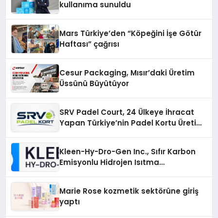
kullanıma sunuldu
Mars Türkiye’den “Köpeğini İşe Götür
Haftası” çağrısı
Cesur Packaging, Mısır’daki Üretim
Üssünü Büyütüyor
SRV Padel Court, 24 Ülkeye İhracat
Yapan Türkiye’nin Padel Kortu Üretim
Gücü
Kleen-Hy-Dro-Gen Inc., Sıfır Karbon
Emisyonlu Hidrojen Isıtma
Teknolojisinde ISO ve TSSA
Düzenleyici Onaylarını Aldı
Marie Rose kozmetik sektörüne giriş
yaptı