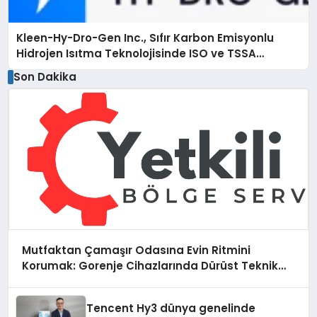
Kleen-Hy-Dro-Gen Inc., Sıfır Karbon Emisyonlu
Hidrojen Isıtma Teknolojisinde ISO ve TSSA
Düzenleyici Onaylarını Aldı
Son Dakika
Mutfaktan Çamaşır Odasına Evin Ritmini
Korumak: Gorenje Cihazlarında Dürüst Teknik
Destek Deneyimi
Tencent Hy3 dünya genelinde