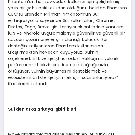
Phantom’un her seviyedeki kullanıcı için geliştirilmiş
yalın bir çok zincirli cüzdan olduğunu belirten Phantom
CEO’su Brandon Millman, “Phantom’un Sui
entegrasyonu sayesinde Sui kullanıcıları; Chrome,
Firefox, Edge, Brave gibi tarayıcı eklentilerinin yanı sıra
iOS ve Android uygulamalarıyla güvenilir ve güvenli bir
cüzdan çözümüne erişim olanağı bulacak. Sui
desteğini milyonlarca Phantom kullanıcısına
ulaştırmaktan heyecan duyuyoruz. Sui’nin
ölçeklenebilirlik ve geliştirici odaklı yaklaşımı, yüksek
performanslı blokzincirlerine olan bağlılığımızla
örtüşüyor. Sui’nin büyümesini desteklemek ve
ekosistemi birlikte geliştirmek için sabırsızlanıyoruz”
ifadelerini kullandı.
Sui
’
den arka arkaya işbirlikleri
Move programlama diliyle geliştirilen ve sunduğu