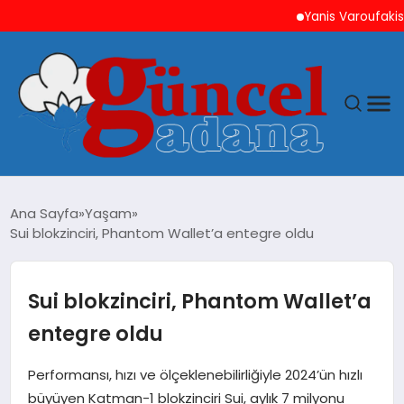
Yanis Varoufakis’ten Ati
ANASAYFA
Ana Sayfa
Yaşam
Sui blokzinciri, Phantom Wallet’a entegre oldu
GÜNCEL
YAŞAM
Sui blokzinciri, Phantom Wallet’a
entegre oldu
MAGAZIN
Performansı, hızı ve ölçeklenebilirliğiyle 2024’ün hızlı
SAĞLIK
büyüyen Katman-1 blokzinciri Sui, aylık 7 milyonu