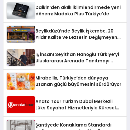
Daikin’den akıllı iklimlendirmede yeni
dönem: Madoka Plus Türkiye’de
Beylikdüzü’nde Beylik İşkembe, 20
Yıldır Kalite ve Lezzetin Değişmeyen
Adresi
İş İnsanı Seyithan Hanoğlu Türkiye’yi
Uluslararası Arenada Tanıtmayı
Hedefliyor
Mirabellix, Türkiye’den dünyaya
uzanan güçlü büyümesini sürdürüyor
Anato Tour Turizm Dubai Merkezli
Lüks Seyahat Hizmetleriyle Küresel
Turizmde Öne Çıkıyor
Şantiyede Konaklama Standardı