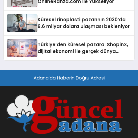
OnlineRanza.com İle Yükseliyor
Küresel rinoplasti pazarının 2030’da
9,6 milyar dolara ulaşması bekleniyor
Türkiye’den küresel pazara: ShopinX,
dijital ekonomi ile gerçek dünya
alışverişini bir araya getirmeyi
hedefliyor
Adana'da Haberin Doğru Adresi