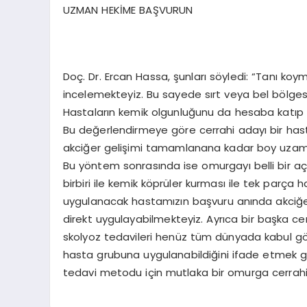
UZMAN HEKİME BAŞVURUN
Doç. Dr. Ercan Hassa, şunları söyledi: “Tanı koym
incelemekteyiz. Bu sayede sırt veya bel bölgesin
Hastaların kemik olgunluğunu da hesaba katıp a
Bu değerlendirmeye göre cerrahi adayı bir hast
akciğer gelişimi tamamlanana kadar boy uzamas
Bu yöntem sonrasında ise omurgayı belli bir aç
birbiri ile kemik köprüler kurması ile tek parça 
uygulanacak hastamızın başvuru anında akciğe
direkt uygulayabilmekteyiz. Ayrıca bir başka ce
skolyoz tedavileri henüz tüm dünyada kabul gör
hasta grubuna uygulanabildiğini ifade etmek gerek
tedavi metodu için mutlaka bir omurga cerrahisi