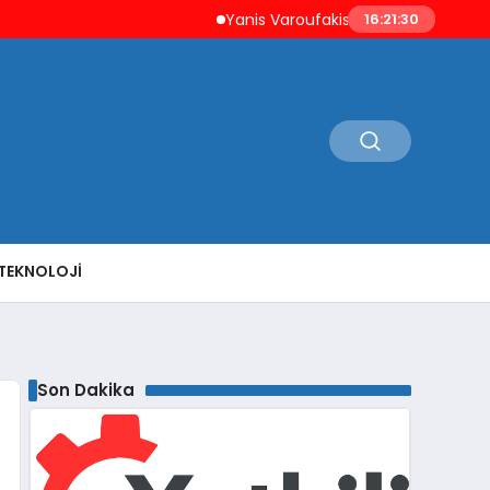
Yanis Varoufakis’ten Atina’ya ‘Aşil Kalkanı’ Uy
16:21:31
TEKNOLOJI
Son Dakika