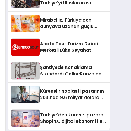
Türkiye’yi Uluslararası
Arenada Tanıtmayı
Hedefliyor
Mirabellix, Türkiye’den
dünyaya uzanan güçlü
büyümesini sürdürüyor
Anato Tour Turizm Dubai
Merkezli Lüks Seyahat
Hizmetleriyle Küresel
Turizmde Öne Çıkıyor
Şantiyede Konaklama
Standardı OnlineRanza.com
İle Yükseliyor
Küresel rinoplasti pazarının
2030’da 9,6 milyar dolara
ulaşması bekleniyor
Türkiye’den küresel pazara:
ShopinX, dijital ekonomi ile
gerçek dünya alışverişini bir