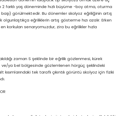
ın 2 farklı yaş döneminde hızlı büyüme -boy atma, oturma
şı) görülmektedir. Bu dönemler skolyoz eğriliğinin artış
olgunlaştıkça eğriliklerin artış gösterme hızı azalır. Erken
en korkulan senaryomuzdur, zira bu eğrilikler hızla
kıldığı zaman S şeklinde bir eğrilik gözlenmesi, kürek
ırt ve/ya bel bölgesinde gözlemlenen hörgüç şeklindeki
kısımlarındaki tek taraflı çıkıntılı görüntü skolyoz için fiziki
dı.
YOR