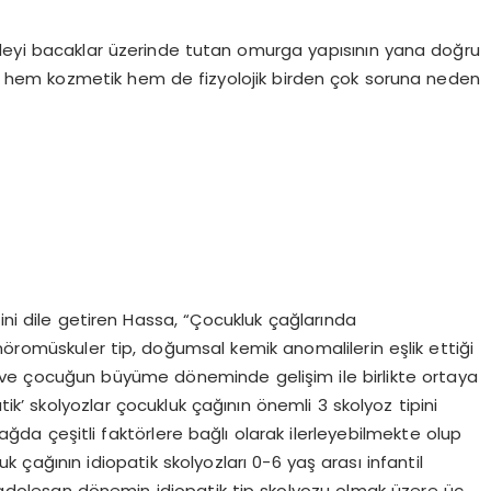
vdeyi bacaklar üzerinde tutan omurga yapısının yana doğru
un hem kozmetik hem de fizyolojik birden çok soruna neden
ini dile getiren Hassa, “Çocukluk çağlarında
i nöromüskuler tip, doğumsal kemik anomalilerin eşlik ettiği
ı ve çocuğun büyüme döneminde gelişim ile birlikte ortaya
atik’ skolyozlar çocukluk çağının önemli 3 skolyoz tipini
 çağda çeşitli faktörlere bağlı olarak ilerleyebilmekte olup
luk çağının idiopatik skolyozları 0-6 yaş arası infantil
adolesan dönemin idiopatik tip skolyozu olmak üzere üç