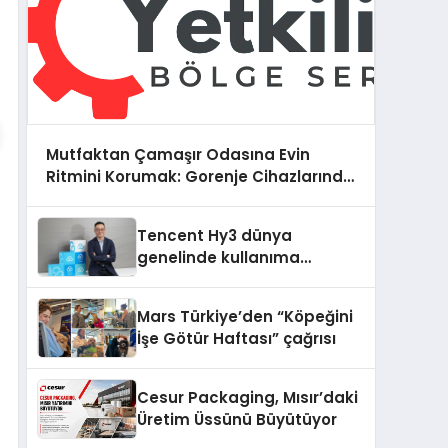
Mutfaktan Çamaşır Odasına Evin
Ritmini Korumak: Gorenje Cihazlarında
Dürüst Teknik Destek Deneyimi
Tencent Hy3 dünya
genelinde kullanıma
sunuldu
Mars Türkiye’den “Köpeğini
İşe Götür Haftası” çağrısı
Cesur Packaging, Mısır’daki
Üretim Üssünü Büyütüyor