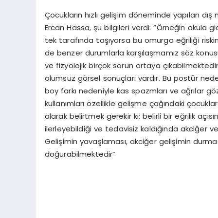
Çocukların hızlı gelişim döneminde yapılan dış 
Ercan Hassa, şu bilgileri verdi: “Örneğin okula 
tek tarafında taşıyorsa bu omurga eğriliği riskini a
de benzer durumlarla karşılaşmamız söz konusu
ve fizyolojik birçok sorun ortaya çıkabilmektedir
olumsuz görsel sonuçları vardır. Bu postür nedeni
boy farkı nedeniyle kas spazmları ve ağrılar g
kullanımları özellikle gelişme çağındaki çocukl
olarak belirtmek gerekir ki; belirli bir eğrilik aç
ilerleyebildiği ve tedavisiz kaldığında akciğer v
Gelişimin yavaşlaması, akciğer gelişimin durması
doğurabilmektedir”