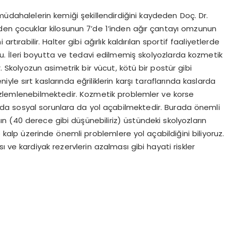
müdahalelerin kemiği şekillendirdiğini kaydeden Doç. Dr.
giden çocuklar kilosunun 7’de 1’inden ağır çantayı omzunun
rtırabilir. Halter gibi ağırlık kaldırılan sportif faaliyetlerde
. İleri boyutta ve tedavi edilmemiş skolyozlarda kozmetik
. Skolyozun asimetrik bir vücut, kötü bir postür gibi
yle sırt kaslarında eğriliklerin karşı taraflarında kaslarda
özlemlenebilmektedir. Kozmetik problemler ve korse
arda sosyal sorunlara da yol açabilmektedir. Burada önemli
ısının (40 derece gibi düşünebiliriz) üstündeki skolyozların
e kalp üzerinde önemli problemlere yol açabildiğini biliyoruz.
 ve kardiyak rezervlerin azalması gibi hayati riskler