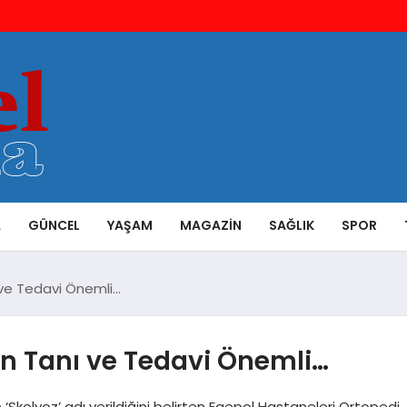
A
GÜNCEL
YAŞAM
MAGAZIN
SAĞLIK
SPOR
 ve Tedavi Önemli…
en Tanı ve Tedavi Önemli…
 ‘Skolyoz’ adı verildiğini belirten Egepol Hastaneleri Ortopedi,