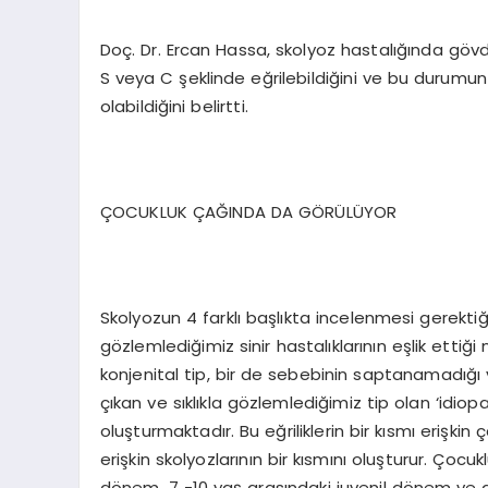
Doç. Dr. Ercan Hassa, skolyoz hastalığında gö
S veya C şeklinde eğrilebildiğini ve bu durum
olabildiğini belirtti.
ÇOCUKLUK ÇAĞINDA DA GÖRÜLÜYOR
Skolyozun 4 farklı başlıkta incelenmesi gerektiğ
gözlemlediğimiz sinir hastalıklarının eşlik ettiğ
konjenital tip, bir de sebebinin saptanamadığ
çıkan ve sıklıkla gözlemlediğimiz tip olan ‘idiop
oluşturmaktadır. Bu eğriliklerin bir kısmı erişkin
erişkin skolyozlarının bir kısmını oluşturur. Çocuk
dönem, 7 -10 yaş arasındaki juvenil dönem ve 