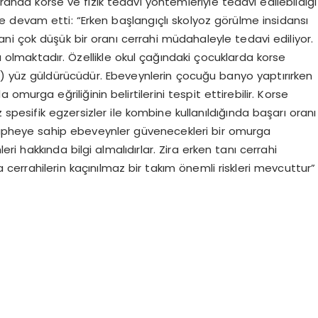
oranda korse ve fizik tedavi yöntemleriyle tedavi edilebildiği
le devam etti: “Erken başlangıçlı skolyoz görülme insidansı
yani çok düşük bir oranı cerrahi müdahaleyle tedavi ediliyor.
 olmaktadır. Özellikle okul çağındaki çocuklarda korse
e) yüz güldürücüdür. Ebeveynlerin çocuğu banyo yaptırırken
murga eğriliğinin belirtilerini tespit ettirebilir. Korse
 spesifik egzersizler ile kombine kullanıldığında başarı oranı
 şüpheye sahip ebeveynler güvenecekleri bir omurga
i hakkında bilgi almalıdırlar. Zira erken tanı cerrahi
cerrahilerin kaçınılmaz bir takım önemli riskleri mevcuttur”