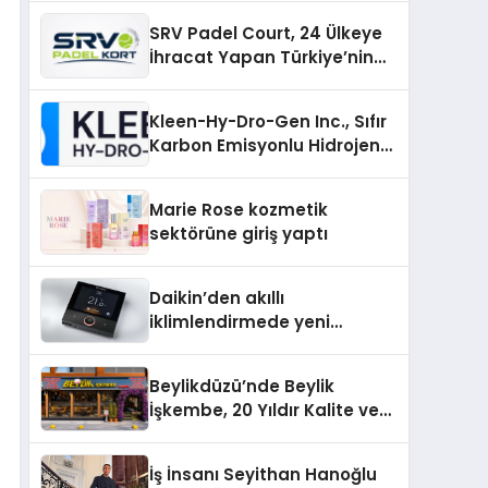
SRV Padel Court, 24 Ülkeye
İhracat Yapan Türkiye’nin
Padel Kortu Üretim Gücü
Kleen-Hy-Dro-Gen Inc., Sıfır
Karbon Emisyonlu Hidrojen
Isıtma Teknolojisinde ISO ve
TSSA Düzenleyici Onaylarını
Marie Rose kozmetik
Aldı
sektörüne giriş yaptı
Daikin’den akıllı
iklimlendirmede yeni
dönem: Madoka Plus
Türkiye’de
Beylikdüzü’nde Beylik
İşkembe, 20 Yıldır Kalite ve
Lezzetin Değişmeyen Adresi
İş İnsanı Seyithan Hanoğlu