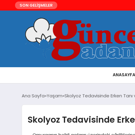
SON GELİŞMELER
ANASAYF
Ana Sayfa
Yaşam
Skolyoz Tedavisinde Erken Tanı
Skolyoz Tedavisinde Erk
Omurganın belirli açıların üzerindeki eğriliklerine