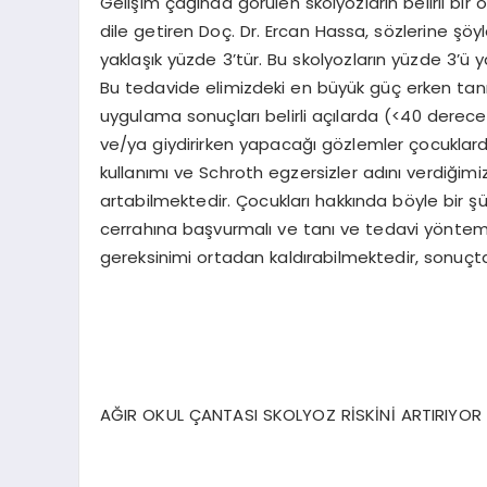
Gelişim çağında görülen skolyozların belirli bir 
dile getiren Doç. Dr. Ercan Hassa, sözlerine şöy
yaklaşık yüzde 3’tür. Bu skolyozların yüzde 3’ü 
Bu tedavide elimizdeki en büyük güç erken tanı
uygulama sonuçları belirli açılarda (<40 derec
ve/ya giydirirken yapacağı gözlemler çocuklarda o
kullanımı ve Schroth egzersizler adını verdiğimiz
artabilmektedir. Çocukları hakkında böyle bir
cerrahına başvurmalı ve tanı ve tedavi yöntemler
gereksinimi ortadan kaldırabilmektedir, sonuçta 
AĞIR OKUL ÇANTASI SKOLYOZ RİSKİNİ ARTIRIYOR