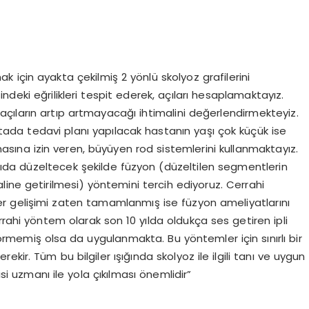
ak için ayakta çekilmiş 2 yönlü skolyoz grafilerini
deki eğrilikleri tespit ederek, açıları hesaplamaktayız.
çıların artıp artmayacağı ihtimalini değerlendirmekteyiz.
ada tedavi planı yapılacak hastanın yaşı çok küçük ise
ına izin veren, büyüyen rod sistemlerini kullanmaktayız.
ıda düzeltecek şekilde füzyon (düzeltilen segmentlerin
haline getirilmesi) yöntemini tercih ediyoruz. Cerrahi
r gelişimi zaten tamamlanmış ise füzyon ameliyatlarını
rrahi yöntem olarak son 10 yılda oldukça ses getiren ipli
memiş olsa da uygulanmakta. Bu yöntemler için sınırlı bir
ir. Tüm bu bilgiler ışığında skolyoz ile ilgili tanı ve uygun
 uzmanı ile yola çıkılması önemlidir”