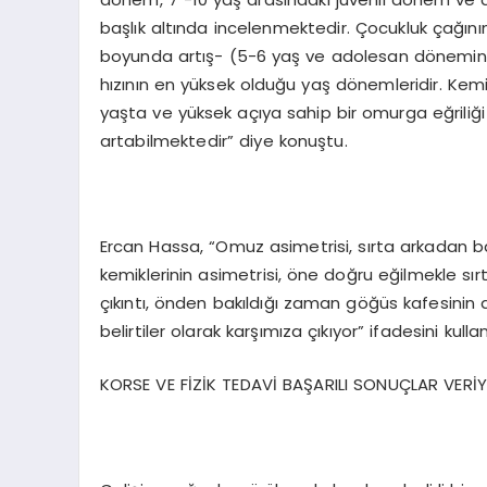
başlık altında incelenmektedir. Çocukluk çağın
boyunda artış- (5-6 yaş ve adolesan dönemin ba
hızının en yüksek olduğu yaş dönemleridir. Kemik 
yaşta ve yüksek açıya sahip bir omurga eğriliği 
artabilmektedir” diye konuştu.
Ercan Hassa, “Omuz asimetrisi, sırta arkadan ba
kemiklerinin asimetrisi, öne doğru eğilmekle s
çıkıntı, önden bakıldığı zaman göğüs kafesinin alt 
belirtiler olarak karşımıza çıkıyor” ifadesini kullan
KORSE VE FİZİK TEDAVİ BAŞARILI SONUÇLAR VERİ