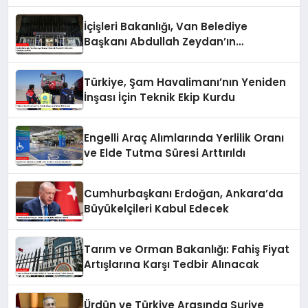
Kılıç, Suriye Panelinde Konuştu
İçişleri Bakanlığı, Van Belediye
Başkanı Abdullah Zeydan’ın
Görevden Alındığını Açıkladı
Türkiye, Şam Havalimanı’nın Yeniden
İnşası İçin Teknik Ekip Kurdu
Engelli Araç Alımlarında Yerlilik Oranı
ve Elde Tutma Süresi Arttırıldı
Cumhurbaşkanı Erdoğan, Ankara’da
Büyükelçileri Kabul Edecek
Tarım ve Orman Bakanlığı: Fahiş Fiyat
Artışlarına Karşı Tedbir Alınacak
Ürdün ve Türkiye Arasında Suriye