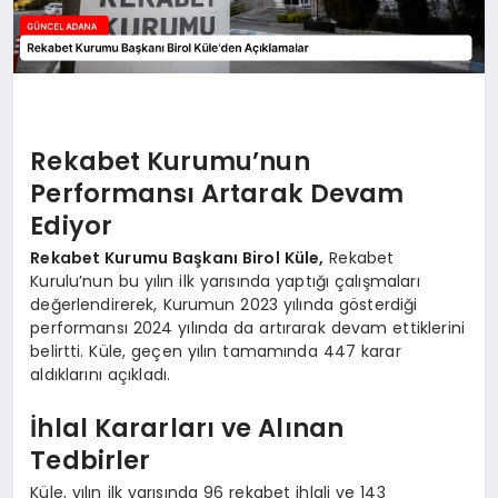
Rekabet Kurumu’nun
Performansı Artarak Devam
Ediyor
Rekabet Kurumu Başkanı Birol Küle,
Rekabet
Kurulu’nun bu yılın ilk yarısında yaptığı çalışmaları
değerlendirerek, Kurumun 2023 yılında gösterdiği
performansı 2024 yılında da artırarak devam ettiklerini
belirtti. Küle, geçen yılın tamamında 447 karar
aldıklarını açıkladı.
İhlal Kararları ve Alınan
Tedbirler
Küle, yılın ilk yarısında 96 rekabet ihlali ve 143