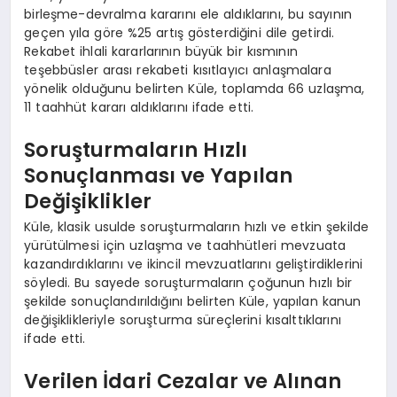
birleşme-devralma kararını ele aldıklarını, bu sayının
geçen yıla göre %25 artış gösterdiğini dile getirdi.
Rekabet ihlali kararlarının büyük bir kısmının
teşebbüsler arası rekabeti kısıtlayıcı anlaşmalara
yönelik olduğunu belirten Küle, toplamda 66 uzlaşma,
11 taahhüt kararı aldıklarını ifade etti.
Soruşturmaların Hızlı
Sonuçlanması ve Yapılan
Değişiklikler
Küle, klasik usulde soruşturmaların hızlı ve etkin şekilde
yürütülmesi için uzlaşma ve taahhütleri mevzuata
kazandırdıklarını ve ikincil mevzuatlarını geliştirdiklerini
söyledi. Bu sayede soruşturmaların çoğunun hızlı bir
şekilde sonuçlandırıldığını belirten Küle, yapılan kanun
değişiklikleriyle soruşturma süreçlerini kısalttıklarını
ifade etti.
Verilen İdari Cezalar ve Alınan