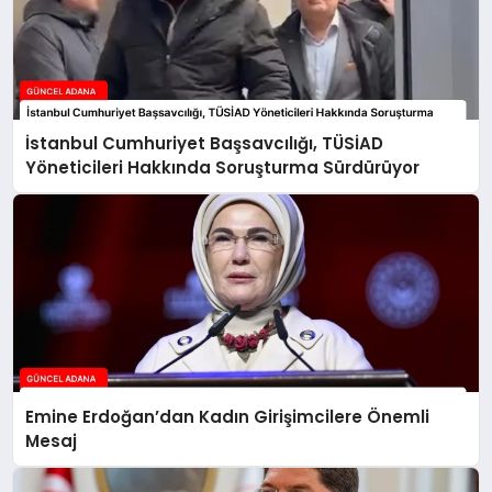
İstanbul Cumhuriyet Başsavcılığı, TÜSİAD
Yöneticileri Hakkında Soruşturma Sürdürüyor
Emine Erdoğan’dan Kadın Girişimcilere Önemli
Mesaj