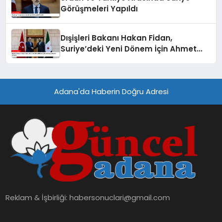
Görüşmeleri Yapıldı
Dışişleri Bakanı Hakan Fidan,
Suriye’deki Yeni Dönem İçin Ahmet
eş-Şara ile Görüştü
Adana'da Haberin Doğru Adresi
Reklam & İşbirliği:
habersonuclari@gmail.com