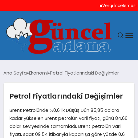
Vergi İncelemesi Önces
ANASAYFA
Ana Sayfa
Ekonomi
Petrol Fiyatlarındaki Değişimler
GÜNCEL
Petrol Fiyatlarındaki Değişimler
YAŞAM
Brent Petrolünde %0,6’lık Düşüş Dün 85,85 dolara
MAGAZIN
kadar yükselen Brent petrolün varil fiyatı, günü 84,66
dolar seviyesinde tamamladı. Brent petrolün varil
SAĞLIK
fiyatı, saat 09.54 itibarıyla kapanışa göre yüzde 0,6