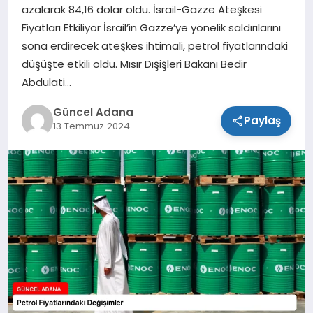
azalarak 84,16 dolar oldu. İsrail-Gazze Ateşkesi
SPOR
Fiyatları Etkiliyor İsrail’in Gazze’ye yönelik saldırılarını
sona erdirecek ateşkes ihtimali, petrol fiyatlarındaki
TEKNOLOJI
düşüşte etkili oldu. Mısır Dışişleri Bakanı Bedir
Abdulati…
Güncel Adana
Paylaş
13 Temmuz 2024