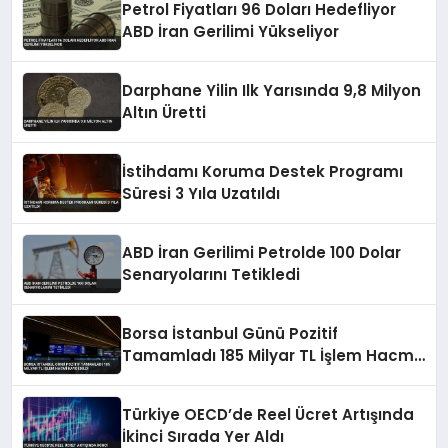
Petrol Fiyatları 96 Doları Hedefliyor
ABD İran Gerilimi Yükseliyor
Darphane Yilin Ilk Yarısında 9,8 Milyon
Altın Üretti
İstihdamı Koruma Destek Programı
Süresi 3 Yıla Uzatıldı
ABD İran Gerilimi Petrolde 100 Dolar
Senaryolarını Tetikledi
Borsa İstanbul Günü Pozitif
Tamamladı 185 Milyar TL İşlem Hacmi
Kaydedildi
Türkiye OECD’de Reel Ücret Artışında
İkinci Sırada Yer Aldı