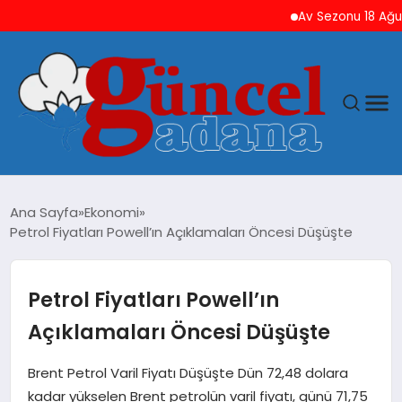
Av Sezonu 18 Ağustos’ta
ANASAYFA
Ana Sayfa
Ekonomi
Petrol Fiyatları Powell’ın Açıklamaları Öncesi Düşüşte
GÜNCEL
YAŞAM
Petrol Fiyatları Powell’ın
Açıklamaları Öncesi Düşüşte
MAGAZIN
Brent Petrol Varil Fiyatı Düşüşte Dün 72,48 dolara
SAĞLIK
kadar yükselen Brent petrolün varil fiyatı, günü 71,75