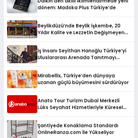
Daikin’den akıllı iklimlendirmede yeni
dönem: Madoka Plus Türkiye’de
Beylikdüzü’nde Beylik İşkembe, 20
Yıldır Kalite ve Lezzetin Değişmeyen
Adresi
İş İnsanı Seyithan Hanoğlu Türkiye’yi
Uluslararası Arenada Tanıtmayı
Hedefliyor
Mirabellix, Türkiye’den dünyaya
uzanan güçlü büyümesini sürdürüyor
Anato Tour Turizm Dubai Merkezli
Lüks Seyahat Hizmetleriyle Küresel
Turizmde Öne Çıkıyor
Şantiyede Konaklama Standardı
OnlineRanza.com İle Yükseliyor