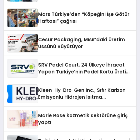
Mars Türkiye’den “Köpeğini İşe Götür
Haftası” çağrısı
Cesur Packaging, Mısır’daki Üretim
Üssünü Büyütüyor
SRV Padel Court, 24 Ülkeye İhracat
Yapan Türkiye’nin Padel Kortu Üretim
Gücü
Kleen-Hy-Dro-Gen Inc., Sıfır Karbon
Emisyonlu Hidrojen Isıtma
Teknolojisinde ISO ve TSSA
Düzenleyici Onaylarını Aldı
Marie Rose kozmetik sektörüne giriş
yaptı