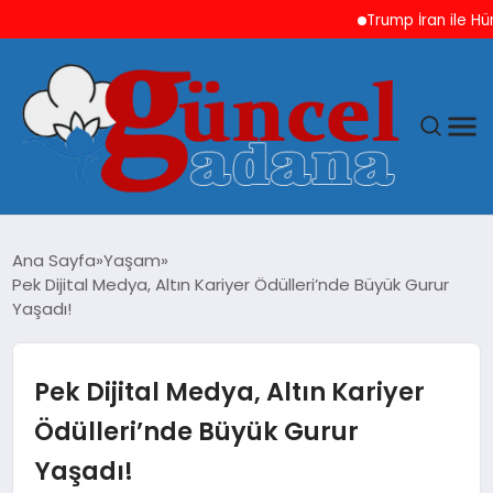
Trump İran ile Hürmüz v
ANASAYFA
Ana Sayfa
Yaşam
Pek Dijital Medya, Altın Kariyer Ödülleri’nde Büyük Gurur
GÜNCEL
Yaşadı!
YAŞAM
Pek Dijital Medya, Altın Kariyer
MAGAZIN
Ödülleri’nde Büyük Gurur
Yaşadı!
SAĞLIK