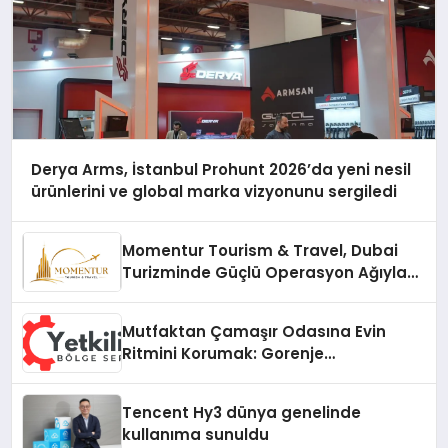
Derya Arms, İstanbul Prohunt 2026’da yeni nesil
ürünlerini ve global marka vizyonunu sergiledi
Momentur Tourism & Travel, Dubai
Turizminde Güçlü Operasyon Ağıyla
Fark Yaratıyor
Mutfaktan Çamaşır Odasına Evin
Ritmini Korumak: Gorenje
Cihazlarında Dürüst Teknik Destek
Deneyimi
Tencent Hy3 dünya genelinde
kullanıma sunuldu