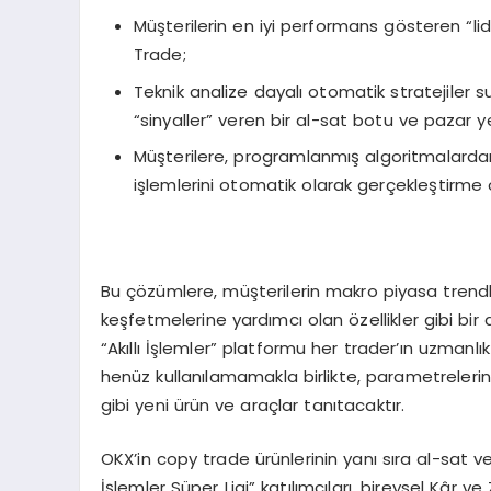
Müşterilerin en iyi performans gösteren “lid
Trade;
Teknik analize dayalı otomatik stratejiler 
“sinyaller” veren bir al-sat botu ve pazar ye
Müşterilere, programlanmış algoritmalardan 
işlemlerini otomatik olarak gerçekleştirme 
Bu çözümlere, müşterilerin makro piyasa trendleri
keşfetmelerine yardımcı olan özellikler gibi bir d
“Akıllı İşlemler” platformu her trader’ın uzmanlı
henüz kullanılamamakla birlikte, parametrelerin y
gibi yeni ürün ve araçlar tanıtacaktır.
OKX’in copy trade ürünlerinin yanı sıra al-sat ve
İşlemler Süper Ligi” katılımcıları, bireysel Kâr 