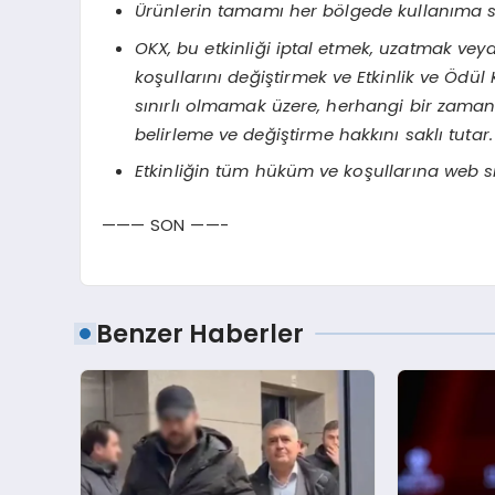
Ü
rünlerin tamamı her b
ö
lgede kullanıma 
OKX, bu etkinliği iptal etmek, uzatmak veya
koşullarını değiştirmek ve Etkinlik ve Ödü
sınırlı olmamak üzere, herhangi bir zamand
belirleme ve değiştirme hakkını saklı tutar.
Etkinliğin tüm hüküm ve koşullarına web sit
——— SON ——-
Benzer Haberler