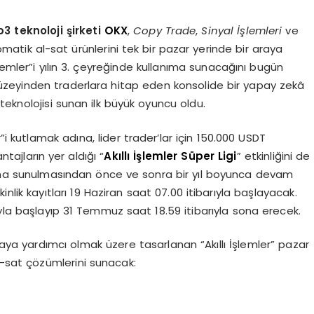
 teknoloji şirketi
OKX
,
Copy Trade
,
Sinyal İşlemleri
ve
atik al-sat ürünlerini tek bir pazar yerinde bir araya
lemler”i yılın 3. çeyreğinde kullanıma sunacağını bugün
zeyinden traderlara hitap eden konsolide bir yapay zekâ
teknolojisi sunan ilk büyük oyuncu oldu.
”i kutlamak adına, lider trader’lar için 150.000 USDT
tajların yer aldığı “
Akıllı İşlemler Süper Ligi
” etkinliğini de
llanıma sunulmasından önce ve sonra bir yıl boyunca devam
inlik kayıtları 19 Haziran saat 07.00 itibarıyla başlayacak.
rıyla başlayıp 31 Temmuz saat 18.59 itibarıyla sona erecek.
maya yardımcı olmak üzere tasarlanan “Akıllı İşlemler” pazar
l-sat çözümlerini sunacak: