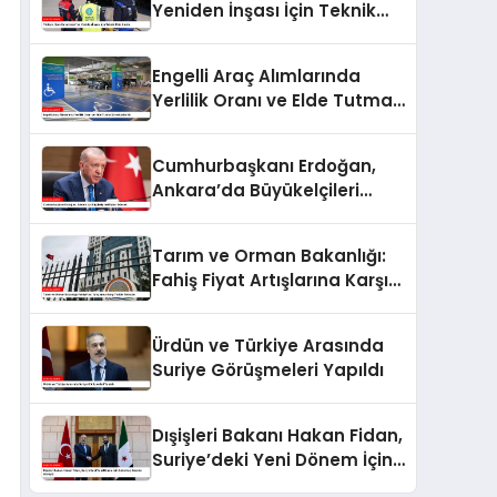
Yeniden İnşası İçin Teknik
Ekip Kurdu
Engelli Araç Alımlarında
Yerlilik Oranı ve Elde Tutma
Süresi Arttırıldı
Cumhurbaşkanı Erdoğan,
Ankara’da Büyükelçileri
Kabul Edecek
Tarım ve Orman Bakanlığı:
Fahiş Fiyat Artışlarına Karşı
Tedbir Alınacak
Ürdün ve Türkiye Arasında
Suriye Görüşmeleri Yapıldı
Dışişleri Bakanı Hakan Fidan,
Suriye’deki Yeni Dönem İçin
Ahmet eş-Şara ile Görüştü