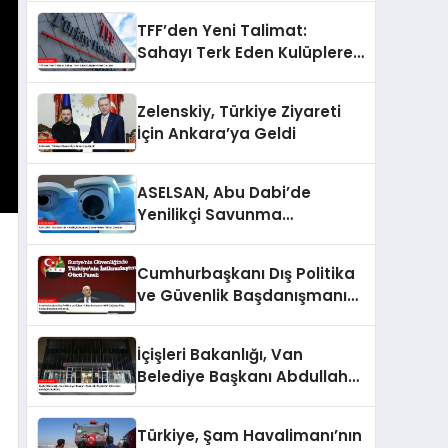
Soruşturma Başlattı
TFF’den Yeni Talimat:
Sahayı Terk Eden Kulüplere
Sert Cezalar
Zelenskiy, Türkiye Ziyareti
İçin Ankara’ya Geldi
ASELSAN, Abu Dabi’de
Yenilikçi Savunma
Sistemleriyle Dikkat Çekiyor
Cumhurbaşkanı Dış Politika
ve Güvenlik Başdanışmanı
Akif Çağatay Kılıç, Suriye
Panelinde Konuştu
İçişleri Bakanlığı, Van
Belediye Başkanı Abdullah
Zeydan’ın Görevden
Alındığını Açıkladı
Türkiye, Şam Havalimanı’nın