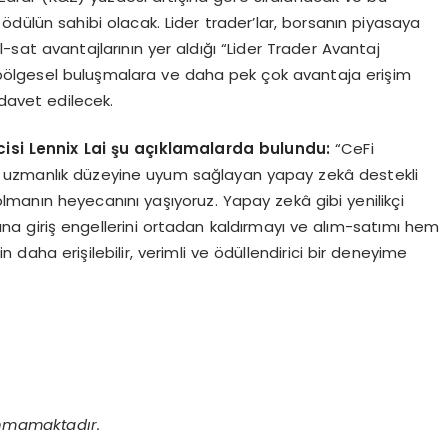
 ödülün sahibi olacak. Lider trader’lar, borsanın piyasaya
l-sat avantajlarının yer aldığı “Lider Trader Avantaj
e, bölgesel buluşmalara ve daha pek çok avantaja erişim
avet edilecek.
cisi Lennix Lai şu açıklamalarda bulundu:
“CeFi
 uzmanlık düzeyine uyum sağlayan yapay zekâ destekli
lmanın heyecanını yaşıyoruz. Yapay zekâ gibi yenilikçi
ına giriş engellerini ortadan kaldırmayı ve alım-satımı hem
 daha erişilebilir, verimli ve ödüllendirici bir deneyime
nmamaktadır.