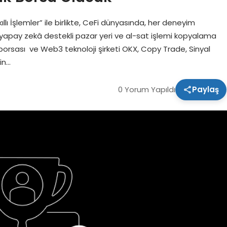
ı İşlemler” ile birlikte, CeFi dünyasında, her deneyim
 yapay zekâ destekli pazar yeri ve al-sat işlemi kopyalama
borsası ve Web3 teknoloji şirketi OKX, Copy Trade, Sinyal
in…
0 Yorum Yapıldı
Paylaş