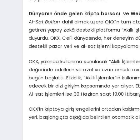
Dünyanın
ö
nde gelen kripto borsası ve Web3
Al-Sat Botları
dahil olmak üzere OKX’in tüm otom
getiren yapay zekâ destekli platformu “Akıllı İş
duyurdu. OKX, CeFi dünyasında, her deneyim dü
destekli pazar yeri ve al-sat işlemi kopyalama 
OKX, yakında kullanıma sunulacak “Akıllı İşlemler
değerinde ödüllerin ve özel ve uzun ömürlü avan
bugün başlattı. Etkinlik, “Akıllı İşlemler”in ku
edecek bir dizi girişim kapsamında yer alıyor. Etk
Al-sat işlemleri ise 30 Haziran saat 19.00 itiba
OKX’in kriptoya giriş engellerini ortadan kaldır
yeri, başlangıçta aşağıda belirtilen otomatik a