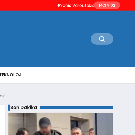
Yanis Varoufakis’ten Atina’ya ‘Aşil Kalkanı’ Uya
14:34:03
TEKNOLOJI
cak
Son Dakika