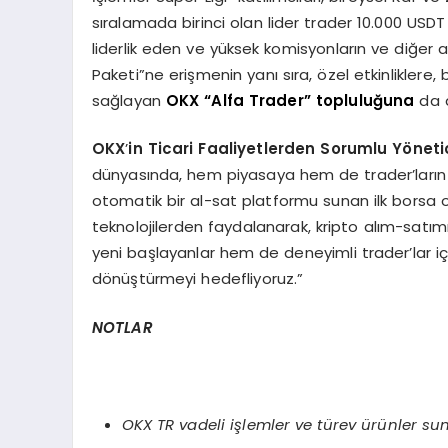
sıralamada birinci olan lider trader 10.000 USDT
liderlik eden ve yüksek komisyonların ve diğer a
Paketi”ne erişmenin yanı sıra, özel etkinlikler
sağlayan
OKX “Alfa Trader” topluluğuna
da d
OKX
’
in Ticari Faaliyetlerden Sorumlu Y
ö
neti
dünyasında, hem piyasaya hem de trader’ların
otomatik bir al-sat platformu sunan ilk borsa o
teknolojilerden faydalanarak, kripto alım-satım
yeni başlayanlar hem de deneyimli trader’lar için
dönüştürmeyi hedefliyoruz.”
NOTLAR
OKX TR vadeli işlemler ve tü
rev
ürünler su