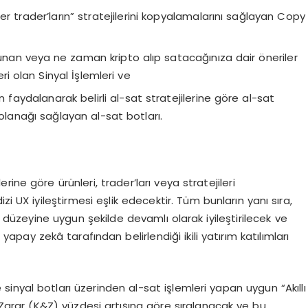
er trader’ların” stratejilerini kopyalamalarını sağlayan Copy
sunan veya ne zaman kripto alıp satacağınıza dair öneriler
ri olan Sinyal İşlemleri ve
faydalanarak belirli al-sat stratejilerine göre al-sat
olanağı sağlayan al-sat botları.
ne göre ürünleri, trader’ları veya stratejileri
izi UX iyileştirmesi eşlik edecektir. Tüm bunların yanı sıra,
k düzeyine uygun şekilde devamlı olarak iyileştirilecek ve
apay zekâ tarafından belirlendiği ikili yatırım katılımları
 sinyal botları üzerinden al-sat işlemleri yapan uygun “Akıllı
ve Zarar (K&Z) yüzdesi artışına göre sıralanacak ve bu