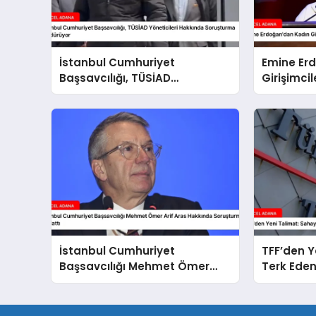
İstanbul Cumhuriyet
Emine Er
Başsavcılığı, TÜSİAD
Girişimci
Yöneticileri Hakkında
Soruşturma Sürdürüyor
İstanbul Cumhuriyet
TFF’den Y
Başsavcılığı Mehmet Ömer
Terk Eden
Arif Aras Hakkında
Cezalar
Soruşturma Başlattı