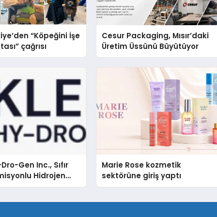
iye’den “Köpeğini İşe
Cesur Packaging, Mısır’daki
tası” çağrısı
Üretim Üssünü Büyütüyor
Dro-Gen Inc., Sıfır
Marie Rose kozmetik
isyonlu Hidrojen
sektörüne giriş yaptı
knolojisinde ISO ve
nleyici Onaylarını