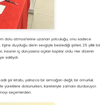
ilham dolu atmosferine uzanan yolculuğu, onu sadece
şine duyduğu derin sevgiyle beslediği şiirleri, 25 yıllık bir
r, insanın iç dünyasına açılan kapılar oldu. Her dizenin
ye saklıydı.
 adlı şiir kitabı, yalnızca bir armağan değil, bir ömürlük
yle yüreklere dokunurken, kareleriyle zamanı durduruyor.
akmayı seçenlerden.