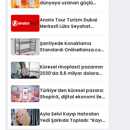
dünyaya uzanan güçlü
büyümesini sürdürüyor
Anato Tour Turizm Dubai
Merkezli Lüks Seyahat
Hizmetleriyle Küresel
Turizmde Öne Çıkıyor
Şantiyede Konaklama
Standardı OnlineRanza.com
İle Yükseliyor
Küresel rinoplasti pazarının
2030’da 9,6 milyar dolara
ulaşması bekleniyor
Türkiye’den küresel pazara:
ShopinX, dijital ekonomi ile
gerçek dünya alışverişini bir
araya getirmeyi hedefliyor
Ayla Selvi Kayıp Hatıraları
Yedi Şarkıda Topladı: “Kayıp
Kasetler 1” 31 Temmuz’da