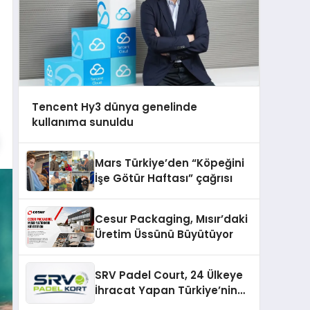
Tencent Hy3 dünya genelinde
kullanıma sunuldu
Mars Türkiye’den “Köpeğini
İşe Götür Haftası” çağrısı
Cesur Packaging, Mısır’daki
Üretim Üssünü Büyütüyor
SRV Padel Court, 24 Ülkeye
İhracat Yapan Türkiye’nin
Padel Kortu Üretim Gücü