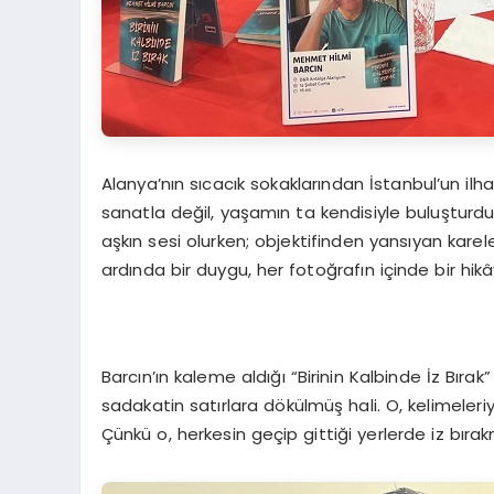
Alanya’nın sıcacık sokaklarından İstanbul’un 
sanatla değil, yaşamın ta kendisiyle buluşturdu. E
aşkın sesi olurken; objektifinden yansıyan karele
ardında bir duygu, her fotoğrafın içinde bir hikâ
Barcın’ın kaleme aldığı “Birinin Kalbinde İz Bırak”
sadakatin satırlara dökülmüş hali. O, kelimeleri
Çünkü o, herkesin geçip gittiği yerlerde iz bır