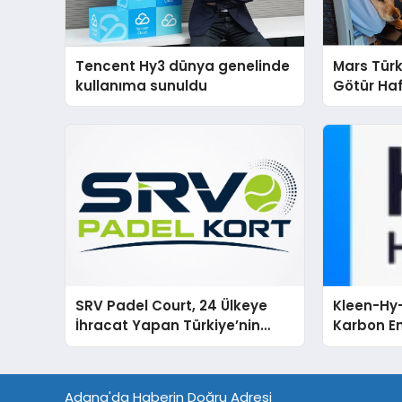
Tencent Hy3 dünya genelinde
Mars Türk
kullanıma sunuldu
Götür Haf
SRV Padel Court, 24 Ülkeye
Kleen-Hy-
İhracat Yapan Türkiye’nin
Karbon Em
Padel Kortu Üretim Gücü
Isıtma Te
TSSA Düze
Aldı
Adana'da Haberin Doğru Adresi