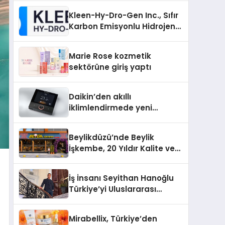
Kleen-Hy-Dro-Gen Inc., Sıfır
Karbon Emisyonlu Hidrojen
Isıtma Teknolojisinde ISO ve
TSSA Düzenleyici Onaylarını
Marie Rose kozmetik
Aldı
sektörüne giriş yaptı
Daikin’den akıllı
iklimlendirmede yeni
dönem: Madoka Plus
Türkiye’de
Beylikdüzü’nde Beylik
İşkembe, 20 Yıldır Kalite ve
Lezzetin Değişmeyen Adresi
İş İnsanı Seyithan Hanoğlu
Türkiye’yi Uluslararası
Arenada Tanıtmayı
Hedefliyor
Mirabellix, Türkiye’den