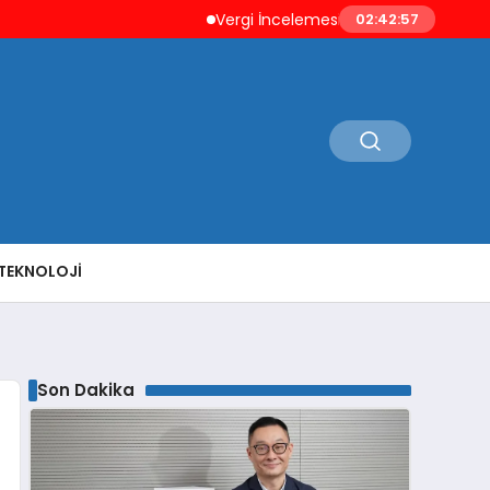
Vergi İncelemesi Öncesi Mükellefe Düzeltme 
02:42:58
TEKNOLOJI
Son Dakika