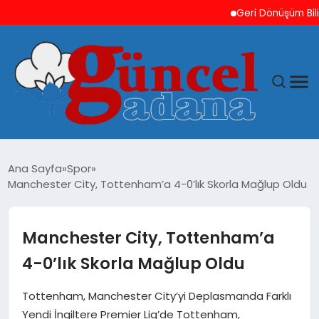
Geri Dönüşüm Bilinci 
ANASAYFA
Ana Sayfa
Spor
Manchester City, Tottenham’a 4-0’lık Skorla Mağlup Oldu
GÜNCEL
YAŞAM
Manchester City, Tottenham’a
4-0’lık Skorla Mağlup Oldu
MAGAZIN
Tottenham, Manchester City’yi Deplasmanda Farklı
SAĞLIK
Yendi İngiltere Premier Lig’de Tottenham,