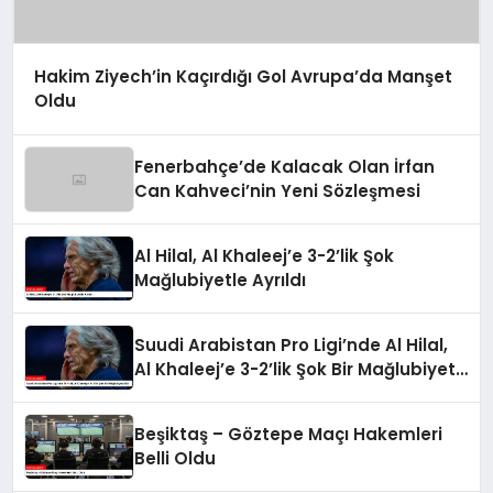
Hakim Ziyech’in Kaçırdığı Gol Avrupa’da Manşet
Oldu
Fenerbahçe’de Kalacak Olan İrfan
Can Kahveci’nin Yeni Sözleşmesi
Al Hilal, Al Khaleej’e 3-2’lik Şok
Mağlubiyetle Ayrıldı
Suudi Arabistan Pro Ligi’nde Al Hilal,
Al Khaleej’e 3-2’lik Şok Bir Mağlubiyet
Aldı
Beşiktaş – Göztepe Maçı Hakemleri
Belli Oldu