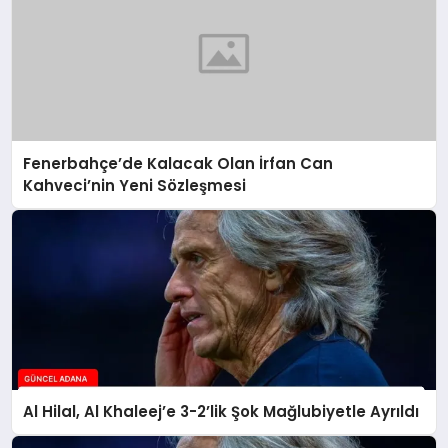
Fenerbahçe’de Kalacak Olan İrfan Can
Kahveci’nin Yeni Sözleşmesi
Al Hilal, Al Khaleej’e 3-2’lik Şok Mağlubiyetle Ayrıldı