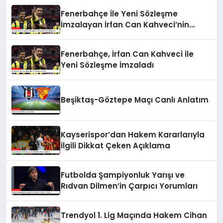
Fenerbahçe İle Yeni Sözleşme
İmzalayan İrfan Can Kahveci’nin
Maaşı Arttı
Fenerbahçe, İrfan Can Kahveci ile
Yeni Sözleşme İmzaladı
Beşiktaş-Göztepe Maçı Canlı Anlatım
Kayserispor’dan Hakem Kararlarıyla
İlgili Dikkat Çeken Açıklama
Futbolda Şampiyonluk Yarışı ve
Rıdvan Dilmen’in Çarpıcı Yorumları
Trendyol 1. Lig Maçında Hakem Cihan