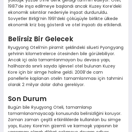
yaklaşık yüzde 5’ine denk geldiği tahmin ediliyor. Otel,
1987’de inşa edilmeye başlandı ancak Kuzey Kore’deki
ekonomik sıkıntılar nedeniyle inşaat durduruldu.
Sovyetler Birliği’nin 1991’deki çöküşüyle birlikte ülkede
ekonomik kriz baş gösterdi ve otel inşaatı da etkilendi.
Belirsiz Bir Gelecek
Ryugyong Oteli’nin piramit şeklindeki silueti Pyongyang
şehrinin kilometrelerce ötesinden bile görülebiliyor.
Ancak içi asla tamamlanmayan bu devasa yapı,
halihazırda sınırlı sayıda işlevsel otel bulunan Kuzey
Kore için bir simge haline geldi. 2008’de cam
panellerle kaplanan otelin tamamlanması için tahmini
olarak 2 milyar dolar daha gerekiyor.
Son Durum
Bugün bile Ryugyong Oteli, tamamlanıp
tamamlanamayacağı konusunda belirsizliğini koruyor.
Zaman zaman çeşitli etkinliklerde kullanılan bu simge
yapı, Kuzey Kore’nin gizemli ve karmaşık yapısının bir