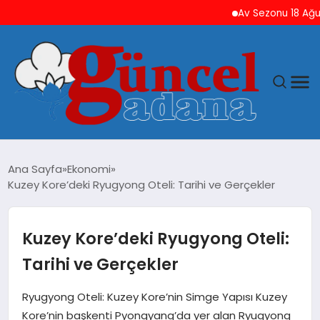
Av Sezonu 18 Ağustos’ta
ANASAYFA
Ana Sayfa
Ekonomi
Kuzey Kore’deki Ryugyong Oteli: Tarihi ve Gerçekler
GÜNCEL
YAŞAM
Kuzey Kore’deki Ryugyong Oteli:
Tarihi ve Gerçekler
MAGAZIN
Ryugyong Oteli: Kuzey Kore’nin Simge Yapısı Kuzey
SAĞLIK
Kore’nin başkenti Pyongyang’da yer alan Ryugyong