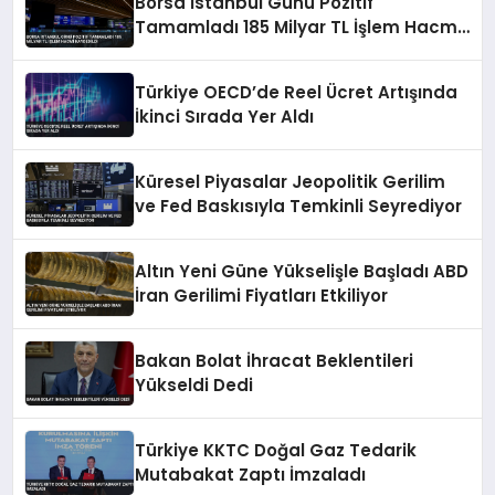
Borsa İstanbul Günü Pozitif
Tamamladı 185 Milyar TL İşlem Hacmi
Kaydedildi
Türkiye OECD’de Reel Ücret Artışında
İkinci Sırada Yer Aldı
Küresel Piyasalar Jeopolitik Gerilim
ve Fed Baskısıyla Temkinli Seyrediyor
Altın Yeni Güne Yükselişle Başladı ABD
İran Gerilimi Fiyatları Etkiliyor
Bakan Bolat İhracat Beklentileri
Yükseldi Dedi
Türkiye KKTC Doğal Gaz Tedarik
Mutabakat Zaptı İmzaladı