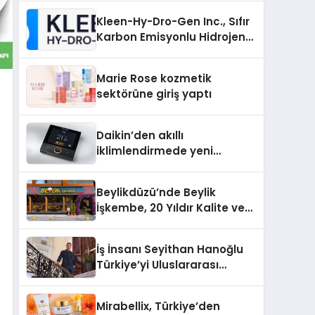
Kleen-Hy-Dro-Gen Inc., Sıfır
Karbon Emisyonlu Hidrojen
Isıtma Teknolojisinde ISO ve
TSSA Düzenleyici Onaylarını
Marie Rose kozmetik
Aldı
sektörüne giriş yaptı
Daikin’den akıllı
iklimlendirmede yeni
dönem: Madoka Plus
Türkiye’de
Beylikdüzü’nde Beylik
İşkembe, 20 Yıldır Kalite ve
Lezzetin Değişmeyen Adresi
İş İnsanı Seyithan Hanoğlu
Türkiye’yi Uluslararası
Arenada Tanıtmayı
Hedefliyor
Mirabellix, Türkiye’den