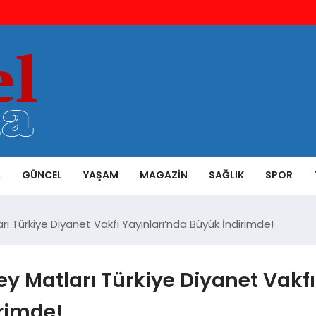
A
GÜNCEL
YAŞAM
MAGAZIN
SAĞLIK
SPOR
ı Türkiye Diyanet Vakfı Yayınları’nda Büyük İndirimde!
y Matları Türkiye Diyanet Vakfı
irimde!