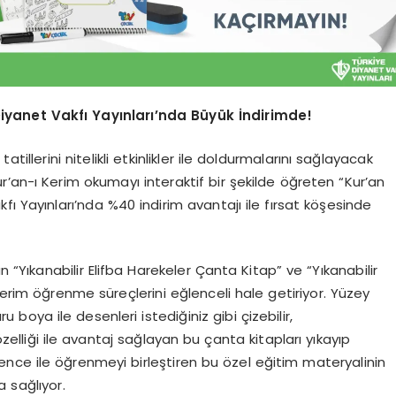
iyanet Vakfı Yayınları’nda Büyük İndirimde!
tillerini nitelikli etkinlikler ile doldurmalarını sağlayacak
’an-ı Kerim okumayı interaktif bir şekilde öğreten “Kur’an
ı Yayınları’nda %40 indirim avantajı ile fırsat köşesinde
Yıkanabilir Elifba Harekeler Çanta Kitap” ve “Yıkanabilir
Kerim öğrenme süreçlerini eğlenceli hale getiriyor. Yüzey
 boya ile desenleri istediğiniz gibi çizebilir,
zelliği ile avantaj sağlayan bu çanta kitapları yıkayıp
nce ile öğrenmeyi birleştiren bu özel eğitim materyalinin
 sağlıyor.