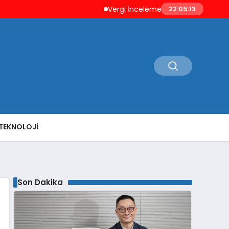
Vergi İncelemesi Öncesi Mükellefe Düzeltm
22:05:14
TEKNOLOJI
Son Dakika