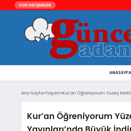
SON GELİŞMELER
ANASAYF
Ana Sayfa
Yaşam
Kur’an Öğreniyorum Yüzey Matlar
Kur’an Öğreniyorum Yüze
Yayınları’nda Büyük İnd