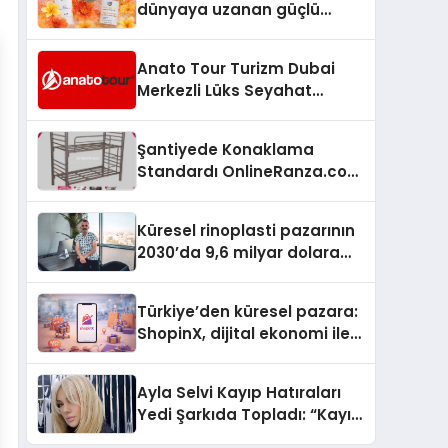
dünyaya uzanan güçlü
büyümesini sürdürüyor
Anato Tour Turizm Dubai
Merkezli Lüks Seyahat
Hizmetleriyle Küresel
Turizmde Öne Çıkıyor
Şantiyede Konaklama
Standardı OnlineRanza.com
İle Yükseliyor
Küresel rinoplasti pazarının
2030’da 9,6 milyar dolara
ulaşması bekleniyor
Türkiye’den küresel pazara:
ShopinX, dijital ekonomi ile
gerçek dünya alışverişini bir
araya getirmeyi hedefliyor
Ayla Selvi Kayıp Hatıraları
Yedi Şarkıda Topladı: “Kayıp
Kasetler 1” 31 Temmuz’da