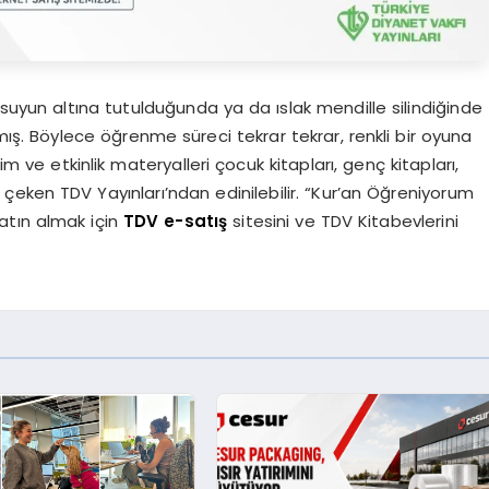
yun altına tutulduğunda ya da ıslak mendille silindiğinde
ış. Böylece öğrenme süreci tekrar tekrar, renkli bir oyuna
im ve etkinlik materyalleri çocuk kitapları, genç kitapları,
t çeken TDV Yayınları’ndan edinilebilir. “Kur’an Öğreniyorum
atın almak için
TDV e-satış
sitesini ve TDV Kitabevlerini