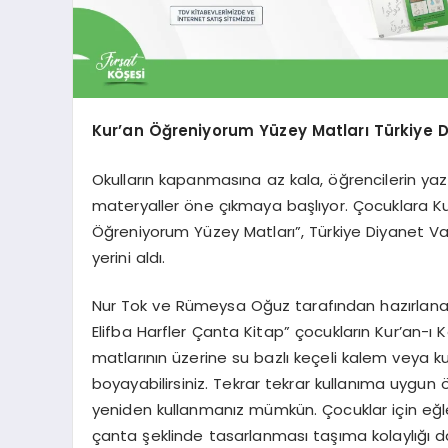
Kur’an Öğreniyorum Yüzey Matları Türkiye D
Okulların kapanmasına az kala, öğrencilerin yaz ta
materyaller öne çıkmaya başlıyor. Çocuklara Kur
Öğreniyorum Yüzey Matları”, Türkiye Diyanet Vakf
yerini aldı.
Nur Tok ve Rümeysa Oğuz tarafından hazırlanan “
Elifba Harfler Çanta Kitap” çocukların Kur’an-ı 
matlarının üzerine su bazlı keçeli kalem veya kuru
boyayabilirsiniz. Tekrar tekrar kullanıma uygun ö
yeniden kullanmanız mümkün. Çocuklar için eğle
çanta şeklinde tasarlanması taşıma kolaylığı da