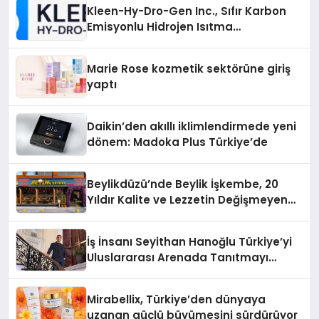
Kleen-Hy-Dro-Gen Inc., Sıfır Karbon
Emisyonlu Hidrojen Isıtma
Teknolojisinde ISO ve TSSA
Düzenleyici Onaylarını Aldı
Marie Rose kozmetik sektörüne giriş
yaptı
Daikin’den akıllı iklimlendirmede yeni
dönem: Madoka Plus Türkiye’de
Beylikdüzü’nde Beylik İşkembe, 20
Yıldır Kalite ve Lezzetin Değişmeyen
Adresi
İş İnsanı Seyithan Hanoğlu Türkiye’yi
Uluslararası Arenada Tanıtmayı
Hedefliyor
Mirabellix, Türkiye’den dünyaya
uzanan güçlü büyümesini sürdürüyor