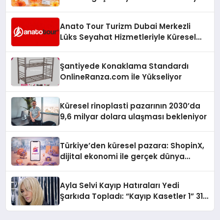
Anato Tour Turizm Dubai Merkezli
Lüks Seyahat Hizmetleriyle Küresel
Turizmde Öne Çıkıyor
Şantiyede Konaklama Standardı
OnlineRanza.com İle Yükseliyor
Küresel rinoplasti pazarının 2030’da
9,6 milyar dolara ulaşması bekleniyor
Türkiye’den küresel pazara: ShopinX,
dijital ekonomi ile gerçek dünya
alışverişini bir araya getirmeyi
hedefliyor
Ayla Selvi Kayıp Hatıraları Yedi
Şarkıda Topladı: “Kayıp Kasetler 1” 31
Temmuz’da Çıktı