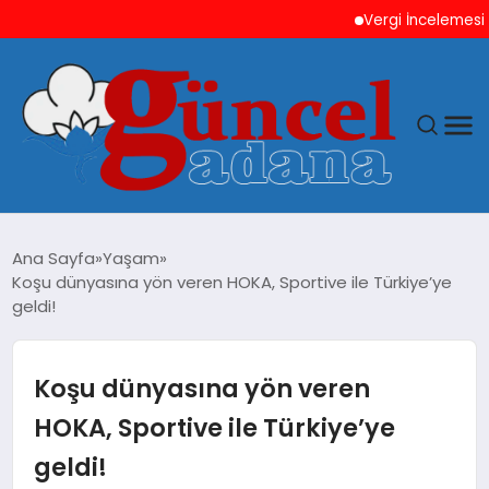
Vergi İncelemesi Önces
ANASAYFA
Ana Sayfa
Yaşam
Koşu dünyasına yön veren HOKA, Sportive ile Türkiye’ye
GÜNCEL
geldi!
YAŞAM
Koşu dünyasına yön veren
MAGAZIN
HOKA, Sportive ile Türkiye’ye
geldi!
SAĞLIK