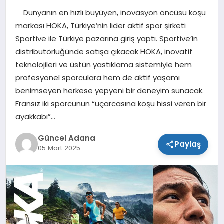
Dünyanın en hızlı büyüyen, inovasyon öncüsü koşu
SPOR
markası HOKA, Türkiye’nin lider aktif spor şirketi
Sportive ile Türkiye pazarına giriş yaptı. Sportive’in
TEKNOLOJI
distribütörlüğünde satışa çıkacak HOKA, inovatif
teknolojileri ve üstün yastıklama sistemiyle hem
profesyonel sporculara hem de aktif yaşamı
benimseyen herkese yepyeni bir deneyim sunacak.
Fransız iki sporcunun “uçarcasına koşu hissi veren bir
ayakkabı”…
Güncel Adana
Paylaş
05 Mart 2025