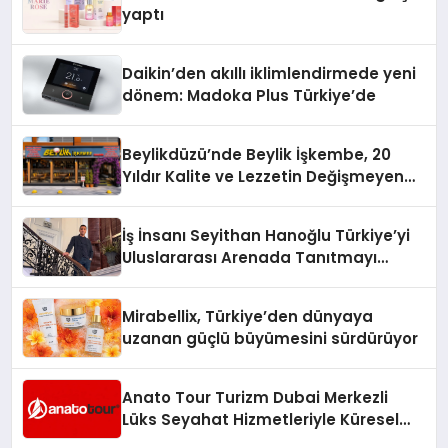
yaptı
Daikin’den akıllı iklimlendirmede yeni
dönem: Madoka Plus Türkiye’de
Beylikdüzü’nde Beylik İşkembe, 20
Yıldır Kalite ve Lezzetin Değişmeyen
Adresi
İş İnsanı Seyithan Hanoğlu Türkiye’yi
Uluslararası Arenada Tanıtmayı
Hedefliyor
Mirabellix, Türkiye’den dünyaya
uzanan güçlü büyümesini sürdürüyor
Anato Tour Turizm Dubai Merkezli
Lüks Seyahat Hizmetleriyle Küresel
Turizmde Öne Çıkıyor