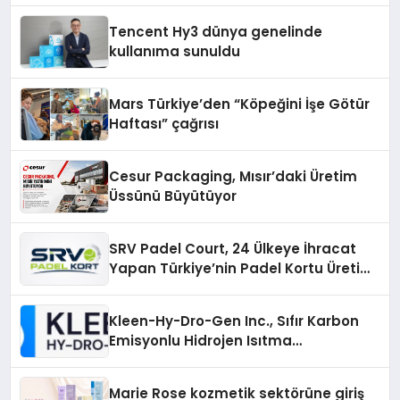
Deneyimi
Tencent Hy3 dünya genelinde
kullanıma sunuldu
Mars Türkiye’den “Köpeğini İşe Götür
Haftası” çağrısı
Cesur Packaging, Mısır’daki Üretim
Üssünü Büyütüyor
SRV Padel Court, 24 Ülkeye İhracat
Yapan Türkiye’nin Padel Kortu Üretim
Gücü
Kleen-Hy-Dro-Gen Inc., Sıfır Karbon
Emisyonlu Hidrojen Isıtma
Teknolojisinde ISO ve TSSA
Düzenleyici Onaylarını Aldı
Marie Rose kozmetik sektörüne giriş