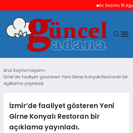
Av Sezonu 18 Ağustos’t
ANASAYFA
Ana Sayfa
Yaşam
İzmir’de faaliyet gösteren Yeni Girne Konyalı Restoran bir
GÜNCEL
açıklama yayınladı.
YAŞAM
İzmir’de faaliyet gösteren Yeni
MAGAZIN
Girne Konyalı Restoran bir
açıklama yayınladı.
SAĞLIK