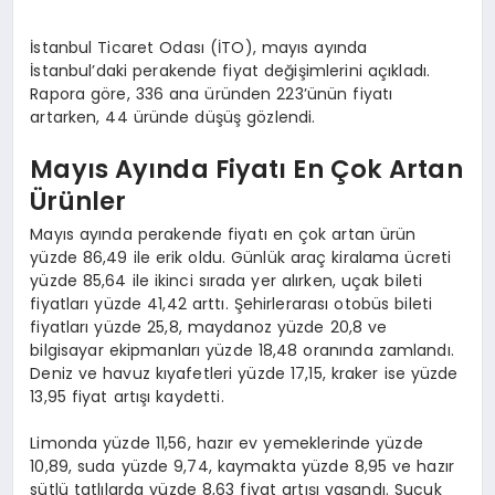
İstanbul Ticaret Odası (İTO), mayıs ayında
İstanbul’daki perakende fiyat değişimlerini açıkladı.
Rapora göre, 336 ana üründen 223’ünün fiyatı
artarken, 44 üründe düşüş gözlendi.
Mayıs Ayında Fiyatı En Çok Artan
Ürünler
Mayıs ayında perakende fiyatı en çok artan ürün
yüzde 86,49 ile erik oldu. Günlük araç kiralama ücreti
yüzde 85,64 ile ikinci sırada yer alırken, uçak bileti
fiyatları yüzde 41,42 arttı. Şehirlerarası otobüs bileti
fiyatları yüzde 25,8, maydanoz yüzde 20,8 ve
bilgisayar ekipmanları yüzde 18,48 oranında zamlandı.
Deniz ve havuz kıyafetleri yüzde 17,15, kraker ise yüzde
13,95 fiyat artışı kaydetti.
Limonda yüzde 11,56, hazır ev yemeklerinde yüzde
10,89, suda yüzde 9,74, kaymakta yüzde 8,95 ve hazır
sütlü tatlılarda yüzde 8,63 fiyat artışı yaşandı. Sucuk