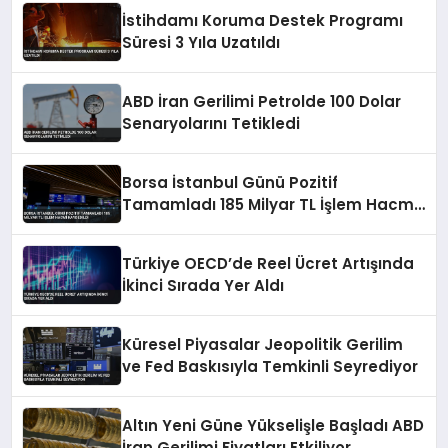
İstihdamı Koruma Destek Programı
Süresi 3 Yıla Uzatıldı
ABD İran Gerilimi Petrolde 100 Dolar
Senaryolarını Tetikledi
Borsa İstanbul Günü Pozitif
Tamamladı 185 Milyar TL İşlem Hacmi
Kaydedildi
Türkiye OECD’de Reel Ücret Artışında
İkinci Sırada Yer Aldı
Küresel Piyasalar Jeopolitik Gerilim
ve Fed Baskısıyla Temkinli Seyrediyor
Altın Yeni Güne Yükselişle Başladı ABD
İran Gerilimi Fiyatları Etkiliyor