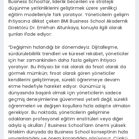
Business School’lar, liderlik becerileri ve stratejik
düşünme yetkinliklerini geliştirmek üzere yenilikçi
eğitim modelleriyle fark yaratıyor. Yöneticilerin gelişim
ihtiyacına dikkat çeken BMI Business School Akademik
Direktörü Dr. Emirhan Altunkaya, konuyla ilgili olarak
şunları ifade ediyor:
“Değişimin hızlandığı bir dönemdeyiz. Dijitalleşme,
sürdürülebilirlik trendleri ve küresel rekabet, yöneticiler
için her zamankinden daha fazla gelişim ihtiyacı
yaratıyor. Bu ihtiyacı bir risk olarak da fırsat olarak da
görmek mümkün; fırsat olarak gören yöneticiler
kendilerini geliştirmeye, sürekli öğrenmeye devam
etme hedefiyle hareket ediyor. Günümüz iş
dünyasında başarılı olmak için yöneticilerin sadece
geçmiş deneyimlerine güvenmesi yeterli değil; sürekli
öğrenmeleri ve değişen koşullara hızla adapte olmaları
gerekiyor. Bu noktada, yöneticilerin gelişimine
odaklanan profesyonel eğitim enstitüleri veya diğer
adıyla iş okulları / Business School’ların önemi yüksek.
Nitekim dünyada da Business School konseptinin hızla
yaygınlaştığını ve önem kazandığını görüyoruz. Çünkü