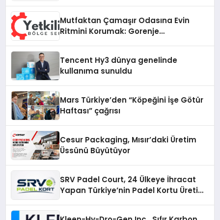
Fark Yaratıyor
Mutfaktan Çamaşır Odasına Evin
Ritmini Korumak: Gorenje
Cihazlarında Dürüst Teknik Destek
Deneyimi
Tencent Hy3 dünya genelinde
kullanıma sunuldu
Mars Türkiye’den “Köpeğini İşe Götür
Haftası” çağrısı
Cesur Packaging, Mısır’daki Üretim
Üssünü Büyütüyor
SRV Padel Court, 24 Ülkeye İhracat
Yapan Türkiye’nin Padel Kortu Üretim
Gücü
Kleen-Hy-Dro-Gen Inc., Sıfır Karbon