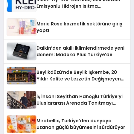
Emisyonlu Hidrojen Isıtma
Teknolojisinde ISO ve TSSA
Düzenleyici Onaylarını Aldı
Marie Rose kozmetik sektörüne giriş
yaptı
Daikin’den akıllı iklimlendirmede yeni
dönem: Madoka Plus Türkiye’de
Beylikdüzü’nde Beylik İşkembe, 20
Yıldır Kalite ve Lezzetin Değişmeyen
Adresi
İş İnsanı Seyithan Hanoğlu Türkiye’yi
Uluslararası Arenada Tanıtmayı
Hedefliyor
Mirabellix, Türkiye’den dünyaya
uzanan güçlü büyümesini sürdürüyor