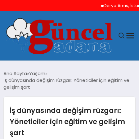
Derya Arms, İstanbul Pro
ANASAYFA
Ana Sayfa
Yaşam
İş dünyasında değişim rüzgarı: Yöneticiler için eğitim ve
GÜNCEL
gelişim şart
YAŞAM
İş dünyasında değişim rüzgarı:
MAGAZIN
Yöneticiler için eğitim ve gelişim
şart
SAĞLIK