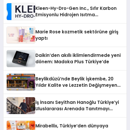
Kleen-Hy-Dro-Gen Inc., Sıfır Karbon
Emisyonlu Hidrojen Isıtma
Teknolojisinde ISO ve TSSA
Düzenleyici Onaylarını Aldı
Marie Rose kozmetik sektörüne giriş
yaptı
Daikin’den akıllı iklimlendirmede yeni
dönem: Madoka Plus Türkiye’de
Beylikdüzü’nde Beylik İşkembe, 20
Yıldır Kalite ve Lezzetin Değişmeyen
Adresi
İş İnsanı Seyithan Hanoğlu Türkiye’yi
Uluslararası Arenada Tanıtmayı
Hedefliyor
Mirabellix, Türkiye’den dünyaya