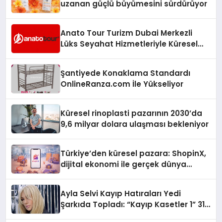
uzanan güçlü büyümesini sürdürüyor
Anato Tour Turizm Dubai Merkezli
Lüks Seyahat Hizmetleriyle Küresel
Turizmde Öne Çıkıyor
Şantiyede Konaklama Standardı
OnlineRanza.com İle Yükseliyor
Küresel rinoplasti pazarının 2030’da
9,6 milyar dolara ulaşması bekleniyor
Türkiye’den küresel pazara: ShopinX,
dijital ekonomi ile gerçek dünya
alışverişini bir araya getirmeyi
hedefliyor
Ayla Selvi Kayıp Hatıraları Yedi
Şarkıda Topladı: “Kayıp Kasetler 1” 31
Temmuz’da Çıktı