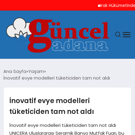
Irak Hükümetinden ABD v
ANASAYFA
Ana Sayfa
Yaşam
İnovatif evye modelleri tüketiciden tam not aldı
GÜNCEL
YAŞAM
İnovatif evye modelleri
tüketiciden tam not aldı
MAGAZIN
İnovatif evye modelleri tüketiciden tam not aldı
SAĞLIK
UNICERA Uluslararası Seramik Banyo Mutfak Fuarı, bu