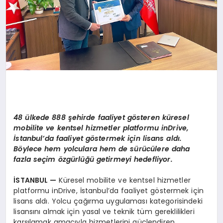
48 ülkede 888 şehirde faaliyet g
ö
steren
küresel
mobilite ve kentsel hizmetler platformu inDrive,
İstanbul’da faaliyet g
ö
stermek iç
in lisans ald
ı.
B
ö
ylece hem yolculara hem de sürücülere daha
fazla seçim
ö
zgürlüğü getirmeyi hedefliyor.
İSTANBUL —
Küresel mobilite ve kentsel hizmetler
platformu inDrive, İstanbul’da faaliyet göstermek için
lisans aldı. Yolcu çağırma uygulaması kategorisindeki
lisansını almak için yasal ve teknik tüm gereklilikleri
karşılamak amacıyla hizmetlerini güçlendiren