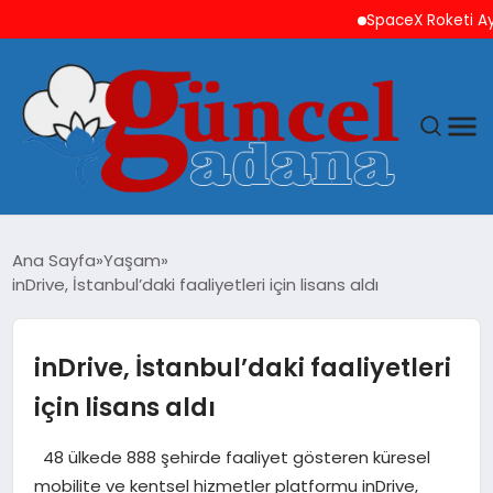
SpaceX Roketi Ay’a Ça
ANASAYFA
Ana Sayfa
Yaşam
inDrive, İstanbul’daki faaliyetleri için lisans aldı
GÜNCEL
YAŞAM
inDrive, İstanbul’daki faaliyetleri
için lisans aldı
MAGAZIN
48 ülkede 888 şehirde faaliyet gösteren küresel
SAĞLIK
mobilite ve kentsel hizmetler platformu inDrive,