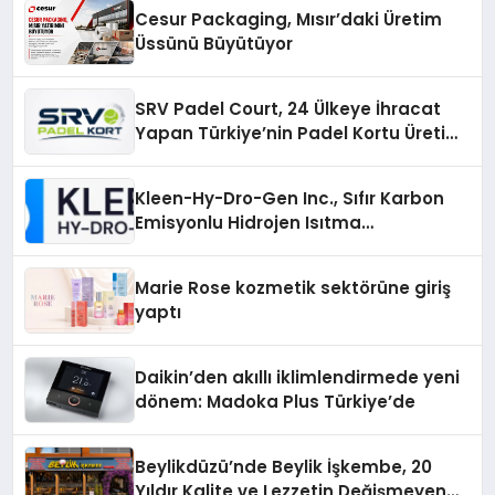
Cesur Packaging, Mısır’daki Üretim
Üssünü Büyütüyor
SRV Padel Court, 24 Ülkeye İhracat
Yapan Türkiye’nin Padel Kortu Üretim
Gücü
Kleen-Hy-Dro-Gen Inc., Sıfır Karbon
Emisyonlu Hidrojen Isıtma
Teknolojisinde ISO ve TSSA
Düzenleyici Onaylarını Aldı
Marie Rose kozmetik sektörüne giriş
yaptı
Daikin’den akıllı iklimlendirmede yeni
dönem: Madoka Plus Türkiye’de
Beylikdüzü’nde Beylik İşkembe, 20
Yıldır Kalite ve Lezzetin Değişmeyen