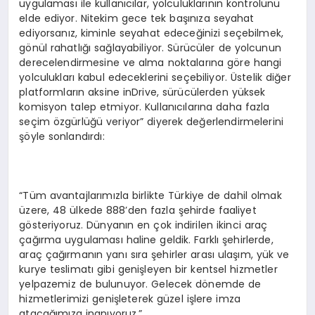
uygulaması ile kullanıcılar, yolculuklarının kontrolünü
elde ediyor. Nitekim gece tek başınıza seyahat
ediyorsanız, kiminle seyahat edeceğinizi seçebilmek,
gönül rahatlığı sağlayabiliyor. Sürücüler de yolcunun
derecelendirmesine ve alma noktalarına göre hangi
yolculukları kabul edeceklerini seçebiliyor. Üstelik diğer
platformların aksine inDrive, sürücülerden yüksek
komisyon talep etmiyor. Kullanıcılarına daha fazla
seçim özgürlüğü veriyor” diyerek değerlendirmelerini
şöyle sonlandırdı:
“Tüm avantajlarımızla birlikte Türkiye de dahil olmak
üzere, 48 ülkede 888’den fazla şehirde faaliyet
gösteriyoruz. Dünyanın en çok indirilen ikinci araç
çağırma uygulaması haline geldik. Farklı şehirlerde,
araç çağırmanın yanı sıra şehirler arası ulaşım, yük ve
kurye teslimatı gibi genişleyen bir kentsel hizmetler
yelpazemiz de bulunuyor. Gelecek dönemde de
hizmetlerimizi genişleterek güzel işlere imza
atacağımıza inanıyoruz.”