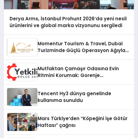
Derya Arms, İstanbul Prohunt 2026’da yeni nesil
ürünlerini ve global marka vizyonunu sergiledi
Momentur Tourism & Travel, Dubai
Turizminde Güçlü Operasyon Ağıyla
Fark Yaratıyor
Mutfaktan Çamaşır Odasına Evin
Ritmini Korumak: Gorenje
Cihazlarında Dürüst Teknik Destek
Deneyimi
Tencent Hy3 dünya genelinde
kullanıma sunuldu
Mars Türkiye’den “Köpeğini İşe Götür
Haftası” çağrısı