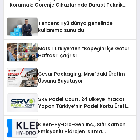
Korumak: Gorenje Cihazlarında Dürüst Teknik
Destek Deneyimi
Tencent Hy3 dünya genelinde
kullanıma sunuldu
Mars Türkiye’den “Köpeğini İşe Götür
Haftası” çağrısı
Cesur Packaging, Mısır’daki Üretim
Üssünü Büyütüyor
SRV Padel Court, 24 Ülkeye İhracat
Yapan Türkiye’nin Padel Kortu Üretim
Gücü
Kleen-Hy-Dro-Gen Inc., Sıfır Karbon
Emisyonlu Hidrojen Isıtma
Teknolojisinde ISO ve TSSA