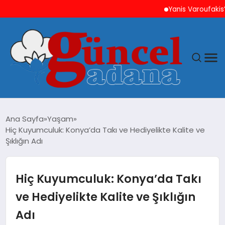
Yanis Varoufakis’ten Atina’y
ANASAYFA
Ana Sayfa
Yaşam
Hiç Kuyumculuk: Konya’da Takı ve Hediyelikte Kalite ve
GÜNCEL
Şıklığın Adı
YAŞAM
Hiç Kuyumculuk: Konya’da Takı
MAGAZIN
ve Hediyelikte Kalite ve Şıklığın
Adı
SAĞLIK