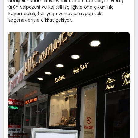
hediyeler sunmak isteyenlere de hitap ediyor. Geniş
ürün yelpazesi ve kaliteli işçiliğiyle öne çıkan Hiç
Kuyumculuk, her yaşa ve zevke uygun takı
seçenekleriyle dikkat çekiyor.