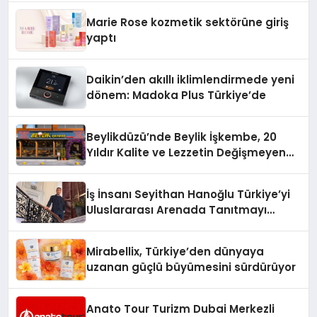
Düzenleyici Onaylarını Aldı
Marie Rose kozmetik sektörüne giriş
yaptı
Daikin’den akıllı iklimlendirmede yeni
dönem: Madoka Plus Türkiye’de
Beylikdüzü’nde Beylik İşkembe, 20
Yıldır Kalite ve Lezzetin Değişmeyen
Adresi
İş İnsanı Seyithan Hanoğlu Türkiye’yi
Uluslararası Arenada Tanıtmayı
Hedefliyor
Mirabellix, Türkiye’den dünyaya
uzanan güçlü büyümesini sürdürüyor
Anato Tour Turizm Dubai Merkezli