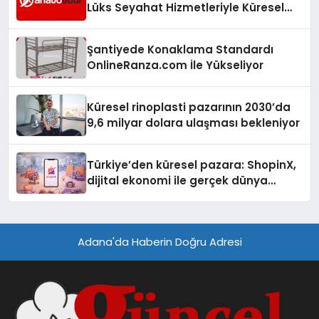
Lüks Seyahat Hizmetleriyle Küresel
Turizmde Öne Çıkıyor
Şantiyede Konaklama Standardı
OnlineRanza.com İle Yükseliyor
Küresel rinoplasti pazarının 2030’da
9,6 milyar dolara ulaşması bekleniyor
Türkiye’den küresel pazara: ShopinX,
dijital ekonomi ile gerçek dünya
alışverişini bir araya getirmeyi
hedefliyor
Adana'da Haberin Doğru Adresi