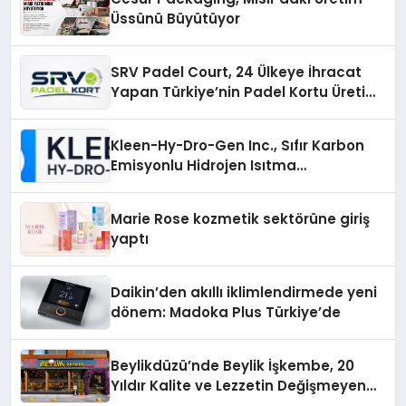
Üssünü Büyütüyor
SRV Padel Court, 24 Ülkeye İhracat
Yapan Türkiye’nin Padel Kortu Üretim
Gücü
Kleen-Hy-Dro-Gen Inc., Sıfır Karbon
Emisyonlu Hidrojen Isıtma
Teknolojisinde ISO ve TSSA
Düzenleyici Onaylarını Aldı
Marie Rose kozmetik sektörüne giriş
yaptı
Daikin’den akıllı iklimlendirmede yeni
dönem: Madoka Plus Türkiye’de
Beylikdüzü’nde Beylik İşkembe, 20
Yıldır Kalite ve Lezzetin Değişmeyen
Adresi