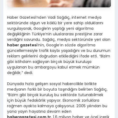
Haber Gazetesi’nden Vadi Sağdıç, internet medya
sektöründe olgun ve köklü bir yere sahip olduklarını
vurgulayarak, Google’ın yaptığı yeni algoritma
değişikliğinin Türkiye’nin uluslararası prestijine zarar
verdiğini savundu. Sağdıç, medya sektöründe yeri olan
haber gazetesi
’nin, Google’ın sözde algoritma
güncellemesiyle trafik kaybı yaşadığını ve bu durumun
reklam gelirlerini doğrudan etkilediğini ifade etti. “Bizim
gibi istihdam sağlayan birçok büyük kuruluşa
uygulanan bu ambargoyu kabul etmek mümkün
değildir,” dedi.
Dünyada hızla gelişen sosyal habercilikle birlikte
medyanın farklı bir boyuta taşındığını belirten Sağdıç,
“Bizim gibi birçok kuruluş bu sektörde tutunabilmek
için büyük fedakârlık yapıyor. Ekonomik zorluklara
rağmen ayakta kalmaya çalışıyoruz. 2005 yılından bu
yana yayın hayatına devam eden
habergazetesi.com.tr
, 1.6 milyon haber ve özel içerik