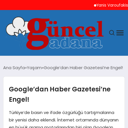
Yanis Varoufakis’ten Ati
ANASAYFA
Ana Sayfa
Yaşam
Google’dan Haber Gazetesi’ne Engel!
GÜNCEL
Google’dan Haber Gazetesi’ne
YAŞAM
Engel!
MAGAZIN
Türkiye’de basın ve ifade özgürlüğü tartışmalarına
bir yenisi daha eklendi. İnternet ortamında dünyanın
SAĞLIK
en büyük arama motorlarından biri olan Google’ın