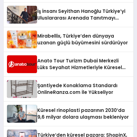
İş İnsanı Seyithan Hanoğlu Türkiye’yi
Uluslararası Arenada Tanıtmayı
Hedefliyor
Mirabellix, Türkiye’den dünyaya
uzanan güçlü büyümesini sürdürüyor
Anato Tour Turizm Dubai Merkezli
Lüks Seyahat Hizmetleriyle Küresel
Turizmde Öne Çıkıyor
Şantiyede Konaklama Standardı
OnlineRanza.com İle Yükseliyor
Küresel rinoplasti pazarının 2030’da
9,6 milyar dolara ulaşması bekleniyor
Türkiye’den küresel pazara: ShopinX,