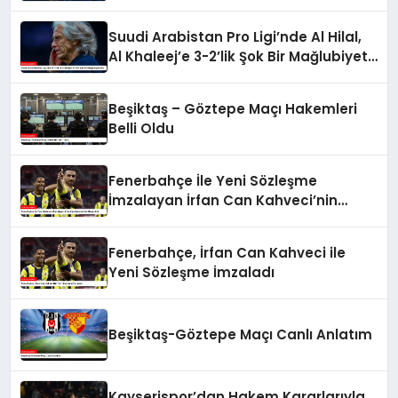
Suudi Arabistan Pro Ligi’nde Al Hilal,
Al Khaleej’e 3-2’lik Şok Bir Mağlubiyet
Aldı
Beşiktaş – Göztepe Maçı Hakemleri
Belli Oldu
Fenerbahçe İle Yeni Sözleşme
İmzalayan İrfan Can Kahveci’nin
Maaşı Arttı
Fenerbahçe, İrfan Can Kahveci ile
Yeni Sözleşme İmzaladı
Beşiktaş-Göztepe Maçı Canlı Anlatım
Kayserispor’dan Hakem Kararlarıyla