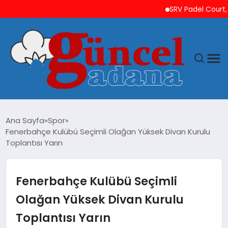
SRV Padel Court, 24 
ANASAYFA
Ana Sayfa
Spor
Fenerbahçe Kulübü Seçimli Olağan Yüksek Divan Kurulu
GÜNCEL
Toplantısı Yarın
YAŞAM
Fenerbahçe Kulübü Seçimli
MAGAZIN
Olağan Yüksek Divan Kurulu
Toplantısı Yarın
SAĞLIK