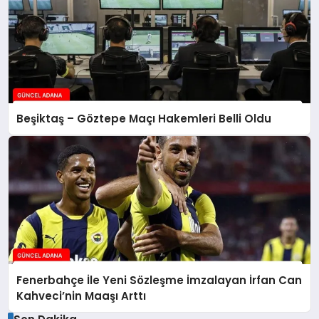
Beşiktaş – Göztepe Maçı Hakemleri Belli Oldu
Fenerbahçe İle Yeni Sözleşme İmzalayan İrfan Can
Kahveci’nin Maaşı Arttı